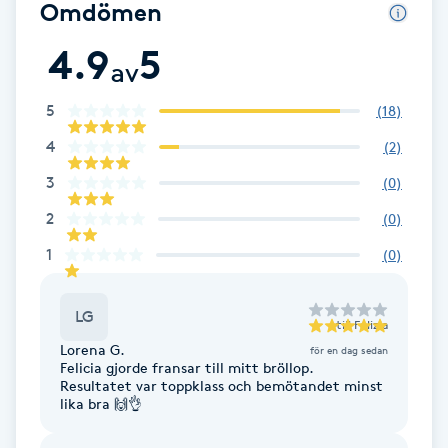
Cryoterapi
Omdömen
D
4.9
5
av
Damklippning
5
(
18
)
Dermapen
4
(
2
)
3
(
0
)
Diamantslipning
2
(
0
)
E
1
(
0
)
Enzympeeling
LG
till
Felizia
Extensions
Lorena G.
för en dag sedan
Felicia gjorde fransar till mitt bröllop.
Resultatet var toppklass och bemötandet minst
Extensions borttagning
lika bra 🙌👌
Eyeliner-tatuering