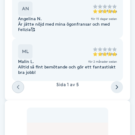
F
AN
till
Felizia
Angelina N.
för 15 dagar sedan
Face framing
Är jätte nöjd med mina ögonfransar och med
Felizia🥰
Faceliftmassage
ML
till
Felizia
Fet hårbotten
Malin L.
för 2 månader sedan
Alltid så fint bemötande och gör ett fantastiskt
bra jobb!
Fettreducering
Sida
1
av
5
Fibromassage
Fillers
Fotmassage