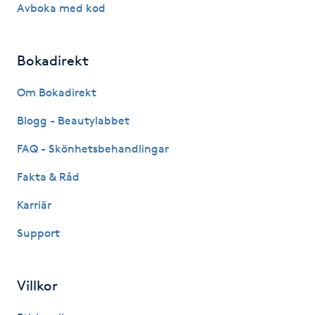
Avboka med kod
Hårborttagning
Hårbottenbehandling
Bokadirekt
Hårförlängning
Om Bokadirekt
Blogg - Beautylabbet
Hårvård
FAQ - Skönhetsbehandlingar
Hälsa
Fakta & Råd
Karriär
Hälsprickor
I
Support
Idrottsmassage
Villkor
IPL