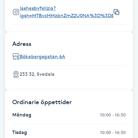
Fransk manikyr
lashesbyfelizia?
igsh=MTBvcHMzbnZmZ2U0NA%3D%3D&utm_sourc
Fransrengöring
Frekvensterapi
Adress
Bökebergsgatan 6A
Friskvård
233 32, Svedala
Friskvårdsmassage
Frisör
Ordinarie öppettider
Funktionsanalys
Måndag
10:00 - 16:30
Färgning
Tisdag
10:00 - 16:30