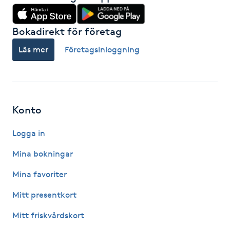
Hot Stone Massage
Bokadirekt för företag
Hot yoga
Läs mer
Företagsinloggning
Hudföryngring
Huduppstramning
Konto
Hudvård
Logga in
Hyaluronsyra
Mina bokningar
Mina favoriter
Hyperhidros
Mitt presentkort
Hypnos
Mitt friskvårdskort