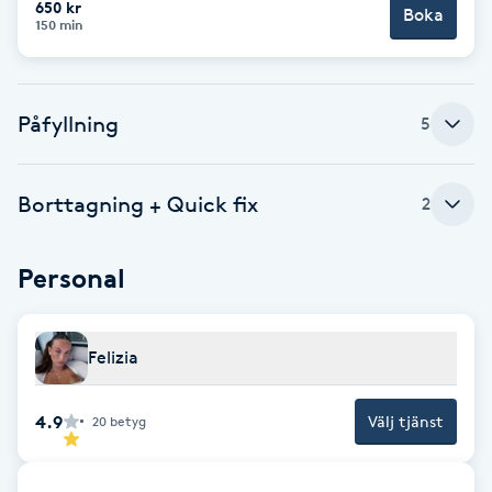
650 kr
Boka
150 min
Brynformning
Brynfärgning
Påfyllning
5
Brynplockning
Borttagning + Quick fix
2
Bröllopsuppsättning
C
Personal
Celluliter
Felizia
Coachning
4.9
Välj tjänst
20
betyg
Color correction