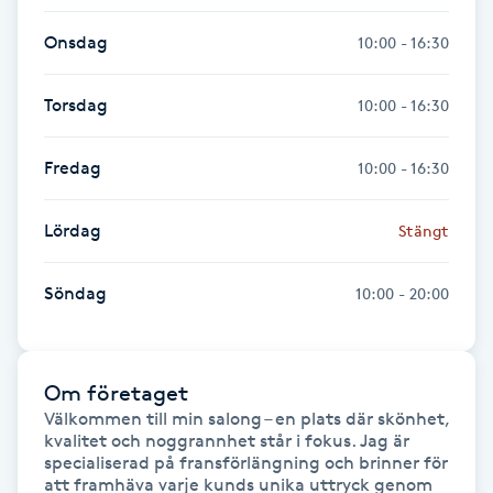
Föning
Onsdag
10:00 - 16:30
G
Torsdag
10:00 - 16:30
Gel naglar
Fredag
10:00 - 16:30
Gelenaglar
Lördag
Stängt
Gellack
Söndag
10:00 - 20:00
Gellack med förstärkning
Gravidmassage
Om företaget
Gravidyoga
Välkommen till min salong – en plats där skönhet, 
kvalitet och noggrannhet står i fokus. Jag är 
specialiserad på fransförlängning och brinner för 
Gruppträning
att framhäva varje kunds unika uttryck genom 