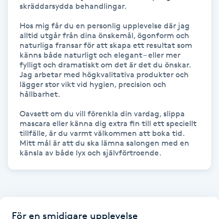
skräddarsydda behandlingar.

Gua Sha-massage
Hos mig får du en personlig upplevelse där jag 
alltid utgår från dina önskemål, ögonform och 
H
naturliga fransar för att skapa ett resultat som 
känns både naturligt och elegant – eller mer 
Hatha Yoga
fylligt och dramatiskt om det är det du önskar. 
Jag arbetar med högkvalitativa produkter och 
lägger stor vikt vid hygien, precision och 
Headspa
hållbarhet.

Oavsett om du vill förenkla din vardag, slippa 
Healing
mascara eller känna dig extra fin till ett speciellt 
tillfälle, är du varmt välkommen att boka tid. 
Herrklippning
Mitt mål är att du ska lämna salongen med en 
känsla av både lyx och självförtroende.
HIFU
Hollywood Peel
För en smidigare upplevelse