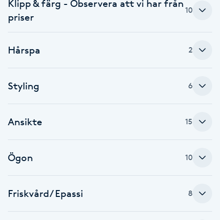
Klipp & färg - Observera att vi har från
10
priser
Brynformning
Brynfärgning
Hårspa
2
Brynplockning
Styling
6
Bröllopsuppsättning
C
Ansikte
15
Celluliter
Ögon
10
Coachning
Friskvård/ Epassi
8
Color correction