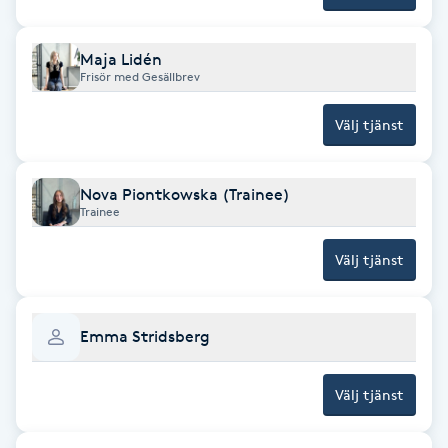
Föning
G
Maja Lidén
Frisör med Gesällbrev
Gel naglar
Välj tjänst
Gelenaglar
Nova Piontkowska (Trainee)
Gellack
Trainee
Välj tjänst
Gellack med förstärkning
Gravidmassage
Emma Stridsberg
Gravidyoga
Välj tjänst
Gruppträning