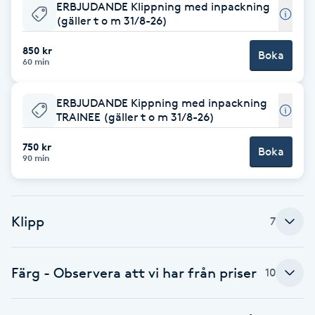
ERBJUDANDE Klippning med inpackning
(gäller t o m 31/8-26)
Babylights
850 kr
Boka
60 min
Balayage
ERBJUDANDE Kippning med inpackning
Bambumassage
TRAINEE (gäller t o m 31/8-26)
Barber
750 kr
Boka
90 min
Barnklippning
Klipp
7
BIAB
Blowout
Färg - Observera att vi har från priser
10
Bottenfärg