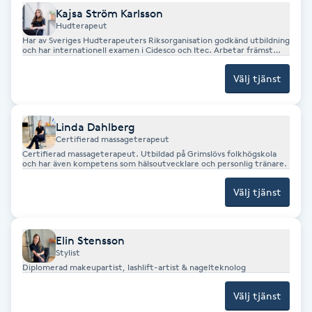
Kajsa Ström Karlsson
Fotsvamp
Hudterapeut
Har av Sveriges Hudterapeuters Riksorganisation godkänd utbildning
och har internationell examen i Cidesco och Itec. Arbetar främst
Fotvård
med Nimue.
Välj tjänst
Fransar
Linda Dahlberg
Fransborttagning
Certifierad massageterapeut
Certifierad massageterapeut. Utbildad på Grimslövs folkhögskola
och har även kompetens som hälsoutvecklare och personlig tränare.
Fransfärgning
Välj tjänst
Fransförlängning
Elin Stensson
Fransförlängning Megavolym
Stylist
Diplomerad makeupartist, lashlift-artist & nagelteknolog
Fransförlängning Volym
Välj tjänst