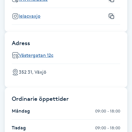
Hårborttagning
lelacvaxjo
Hårbottenbehandling
Hårförlängning
Adress
Hårvård
Västergatan 12c
Hälsa
352 31, Växjö
Hälsprickor
I
Ordinarie öppettider
Idrottsmassage
Måndag
09:00 - 18:00
IPL
Tisdag
09:00 - 18:00