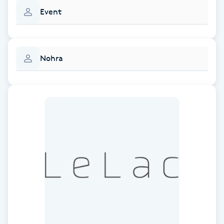
Event
Gua Sha-massage
H
Nohra
Hatha Yoga
Headspa
Healing
Herrklippning
HIFU
Hollywood Peel