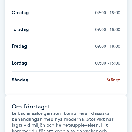
IPL hårborttagning
Onsdag
09:00 - 18:00
IR-massage
Torsdag
09:00 - 18:00
J
Fredag
09:00 - 18:00
Japansk massage
K
Lördag
09:00 - 15:00
K18
Söndag
Stängt
Katun fransar
Om företaget
Kemisk peeling
Le Lac är salongen som kombinerar klassiska 
behandlingar, med nya moderna. Stor vikt har 
Keratinbehandling
lagts vid miljön och helhetsupplevelsen. Hit 
kommer du för att koppla av en vacker och 