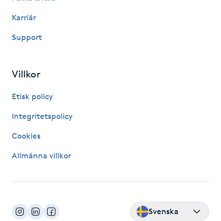
Karriär
LED-ljusterapi
Support
Liktornar
Villkor
LPG
Etisk policy
LPG-behandling
Integritetspolicy
Cookies
LPG-massage
Allmänna villkor
Luggklippning
Lymfmassage
Svenska
Läpptatuering