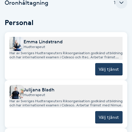
Öronhåltagning
1
F
Personal
Face framing
Faceliftmassage
Emma Lindstrand
Hudterapeut
Har av Sveriges Hudterapeuters Riksorganisation godkänd utbildning
Fet hårbotten
och har internationell examen i Cidesco och Itec. Arbetar främst
med Dermalogica. Diplomerad makeup artist.
Välj tjänst
Fettreducering
Fibromassage
Julijana Bladh
Hudterapeut
Har av Sveriges Hudterapeuters Riksorganisation godkänd utbildning
Fillers
och har internationell examen i Cidesco. Arbetar främst med Nimue.
Välj tjänst
Fotmassage