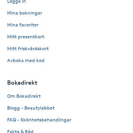
Logga in
Kosmetisk tatuering
Mina bokningar
Mina favoriter
Kostrådgivning
Mitt presentkort
Kroppsinpackning
Mitt friskvårdskort
Kroppspeeling
Avboka med kod
Käkledsbehandling
Bokadirekt
Kärlbehandling
Om Bokadirekt
L
Blogg - Beautylabbet
Laserbehandling
FAQ - Skönhetsbehandlingar
Fakta & Råd
Lashlift Keratin