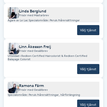
Fransk manikyr
Linda Berglund
Frisör med Mästarbrev
Fransrengöring
Ägare av Le Lac Specialområde: Peruk/hårersättningar
Välj tjänst
Frekvensterapi
Friskvård
Linn Åkesson Freij
Frisör med Gesällbrev
Utbildad i Redken Certified Haircolorist & Redken Certified
Friskvårdsmassage
Balayage Colorist
Välj tjänst
Frisör
Funktionsanalys
Ramona Färm
Frisör med Gesällbrev
Specialområde: Peruk/hårersättningar, hårförlängning
Färgning
Välj tjänst