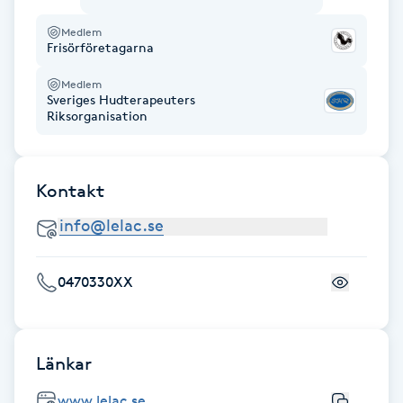
Hot Stone Massage
Medlem
Frisörföretagarna
Hot yoga
Medlem
Sveriges Hudterapeuters
Hudföryngring
Riksorganisation
Huduppstramning
Kontakt
Hudvård
Hyaluronsyra
0470330XX
Hyperhidros
Länkar
Hypnos
www.lelac.se