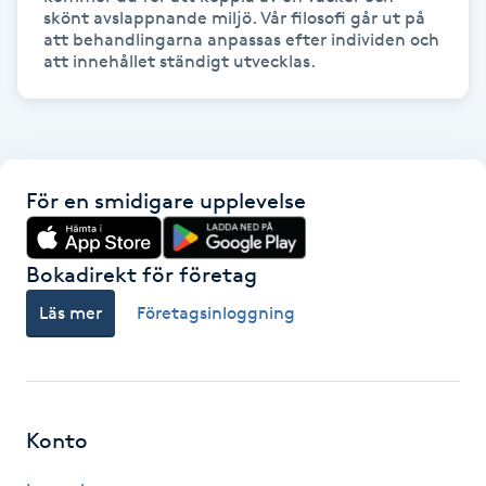
skönt avslappnande miljö. Vår filosofi går ut på 
Kinesiologi
att behandlingarna anpassas efter individen och 
att innehållet ständigt utvecklas.
Kinesisk medicin
Kiropraktik
För en smidigare upplevelse
Klangmassage
Bokadirekt för företag
Klippning
Läs mer
Företagsinloggning
Klippning & Slingor
Klippning ungdom
Konto
Koppningsmassage