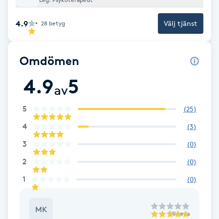
Babylights
4.9
Välj tjänst
28
betyg
Balayage
Omdömen
Bambumassage
4.9
5
av
Barber
5
(
25
)
4
Barnklippning
(
3
)
3
(
0
)
BIAB
2
(
0
)
1
(
0
)
Blowout
Bottenfärg
MK
till
Lena