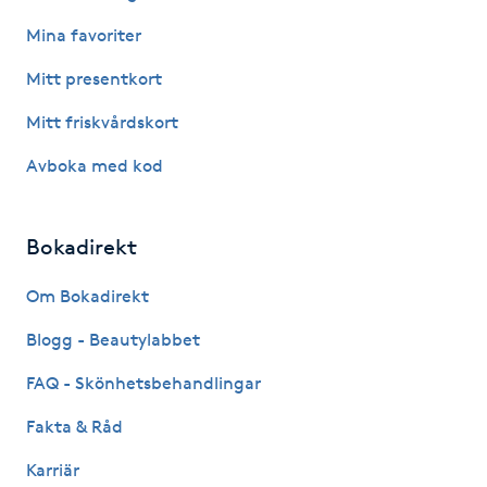
Fotsvamp
Mina favoriter
Mitt presentkort
Fotvård
Mitt friskvårdskort
Fransar
Avboka med kod
Fransborttagning
Bokadirekt
Fransfärgning
Om Bokadirekt
Fransförlängning
Blogg - Beautylabbet
FAQ - Skönhetsbehandlingar
Fransförlängning Megavolym
Fakta & Råd
Fransförlängning Volym
Karriär