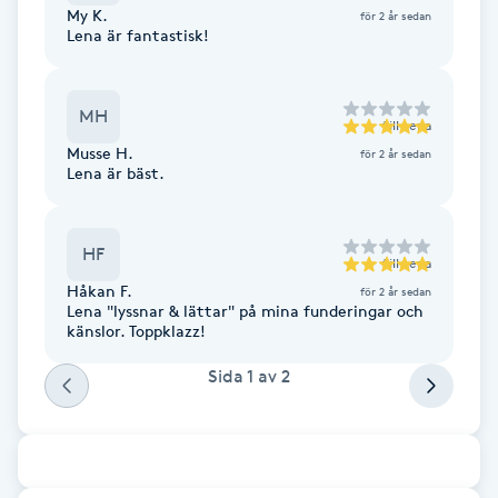
My K.
för 2 år sedan
Lena är fantastisk!
Brynformning
Brynfärgning
MH
till
Lena
Musse H.
för 2 år sedan
Brynplockning
Lena är bäst.
Bröllopsuppsättning
HF
C
till
Lena
Håkan F.
för 2 år sedan
Lena "lyssnar & lättar" på mina funderingar och
Celluliter
känslor. Toppklazz!
Sida
1
av
2
Coachning
Color correction