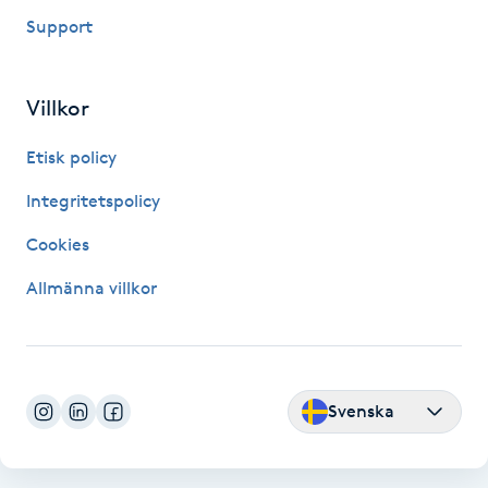
Fransk manikyr
Support
Fransrengöring
Villkor
Frekvensterapi
Etisk policy
Integritetspolicy
Friskvård
Cookies
Friskvårdsmassage
Allmänna villkor
Frisör
Funktionsanalys
Svenska
Färgning