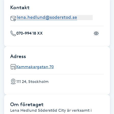
Cryoterapi
Kontakt
D
Damklippning
070-994 18 XX
Dermapen
Diamantslipning
Adress
E
Kammakargatan 70
Enzympeeling
111 24, Stockholm
Extensions
Extensions borttagning
Om företaget
Lena Hedlund Söderstöd City är verksamt i
Eyeliner-tatuering