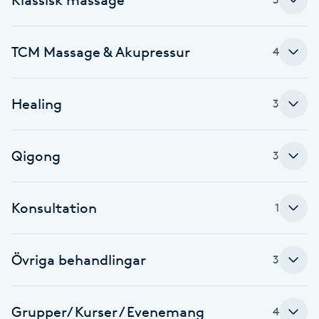
Brynformning
TCM Massage & Akupressur
4
Brynfärgning
Healing
3
Brynplockning
Bröllopsuppsättning
Qigong
3
C
Celluliter
Konsultation
1
Coachning
Övriga behandlingar
3
Color correction
Grupper/ Kurser / Evenemang
4