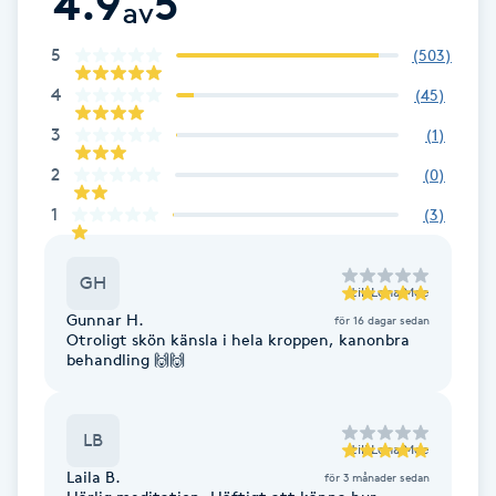
4.9
5
av
F
5
(
503
)
Face framing
4
(
45
)
3
(
1
)
Faceliftmassage
2
(
0
)
Fet hårbotten
1
(
3
)
Fettreducering
GH
till
Lena Moe
Gunnar H.
för 16 dagar sedan
Fibromassage
Otroligt skön känsla i hela kroppen, kanonbra
behandling 🙌🙌
Fillers
LB
till
Lena Moe
Fotmassage
Laila B.
för 3 månader sedan