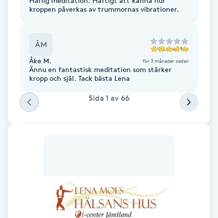
Härlig meditation. Häftigt att känna hur
kroppen påverkas av trummornas vibrationer.
Fotsvamp
Fotvård
ÅM
till
Lena Moe
Åke M.
för 3 månader sedan
Fransar
Ännu en fantastisk meditation som stärker
kropp och själ. Tack bästa Lena
Fransborttagning
Sida
1
av
66
Fransfärgning
Fransförlängning
Fransförlängning Megavolym
Fransförlängning Volym