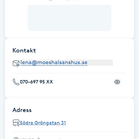
Fransk manikyr
Fransrengöring
Frekvensterapi
Kontakt
Friskvård
Friskvårdsmassage
070-697 95 XX
Frisör
Adress
Funktionsanalys
Södra Gröngatan 31
Färgning