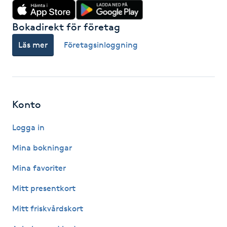
Hot Stone Massage
Bokadirekt för företag
Hot yoga
Läs mer
Företagsinloggning
Hudföryngring
Huduppstramning
Konto
Hudvård
Logga in
Mina bokningar
Hyaluronsyra
Mina favoriter
Hyperhidros
Mitt presentkort
Hypnos
Mitt friskvårdskort