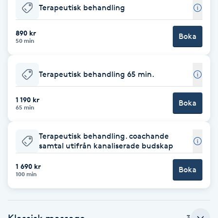
Terapeutisk behandling
Babylights
890 kr
Boka
50 min
Balayage
Bambumassage
Terapeutisk behandling 65 min.
Barber
1 190 kr
Boka
65 min
Barnklippning
Terapeutisk behandling. coachande
samtal utifrån kanaliserade budskap
BIAB
1 690 kr
Boka
100 min
Blowout
Bottenfärg
Klassisk massage
3