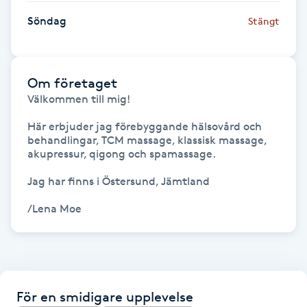
Söndag
Stängt
Gua Sha-massage
H
Om företaget
Hatha Yoga
Välkommen till mig!

Headspa
Här erbjuder jag förebyggande hälsovård och 
behandlingar, TCM massage, klassisk massage, 
akupressur, qigong och spamassage.

Healing
Jag har finns i Östersund, Jämtland

Herrklippning
/Lena Moe
HIFU
Hollywood Peel
För en smidigare upplevelse