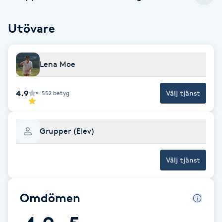
Cryoterapi
D
Utövare
Damklippning
Lena Moe
Dermapen
4.9
Välj tjänst
552
betyg
Diamantslipning
E
Grupper (Elev)
Enzympeeling
Välj tjänst
Extensions
Extensions borttagning
Omdömen
Eyeliner-tatuering