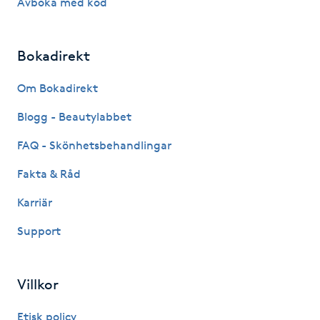
Avboka med kod
Hårborttagning
Hårbottenbehandling
Bokadirekt
Om Bokadirekt
Hårförlängning
Blogg - Beautylabbet
Hårvård
FAQ - Skönhetsbehandlingar
Hälsa
Fakta & Råd
Karriär
Hälsprickor
Support
I
Idrottsmassage
Villkor
IPL
Etisk policy