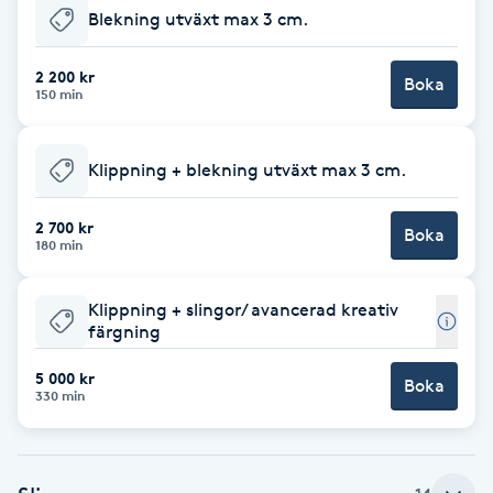
Blekning utväxt max 3 cm.
F
2 200 kr
Face framing
Boka
150 min
Faceliftmassage
Klippning + blekning utväxt max 3 cm.
Fet hårbotten
2 700 kr
Boka
180 min
Fettreducering
Klippning + slingor/ avancerad kreativ
Fibromassage
färgning
5 000 kr
Boka
Fillers
330 min
Fotmassage