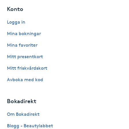
Kinesiologi
Konto
Logga in
Kinesisk medicin
Mina bokningar
Kiropraktik
Mina favoriter
Klangmassage
Mitt presentkort
Mitt friskvårdskort
Klippning
Avboka med kod
Klippning & Slingor
Bokadirekt
Klippning ungdom
Om Bokadirekt
Koppningsmassage
Blogg - Beautylabbet