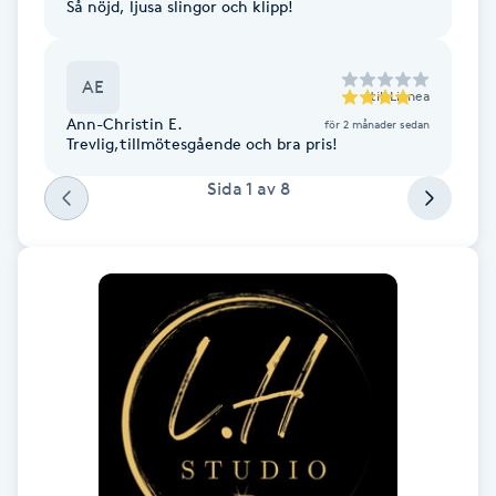
Så nöjd, ljusa slingor och klipp!
Föning
G
AE
till
Linnea
Gel naglar
Ann-Christin E.
för 2 månader sedan
Trevlig,tillmötesgående och bra pris!
Gelenaglar
Sida
1
av
8
Gellack
Gellack med förstärkning
Gravidmassage
Gravidyoga
Gruppträning