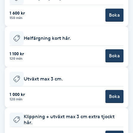
Babylights
1 600 kr
Boka
150 min
Balayage
Helfärgning kort hår.
Bambumassage
1 100 kr
Boka
120 min
Barber
Barnklippning
Utväxt max 3 cm.
BIAB
1 000 kr
Boka
120 min
Blowout
Klippning + utväxt max 3 cm extra tjockt
hår.
Bottenfärg