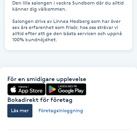
Den lilla salongen i vackra Sundborn där du alltid 
känner dig välkommen.

IPL hårborttagning
Salongen drivs av Linnea Hedberg som har över 
sex års erfarenhet som frisör, hos oss strävar vi 
IR-massage
alltid efter att ge den bästa servicen och uppnå 
J
100% kundnöjdhet. 
Japansk massage
K
K18
För en smidigare upplevelse
Katun fransar
Bokadirekt för företag
Läs mer
Företagsinloggning
Kemisk peeling
Keratinbehandling