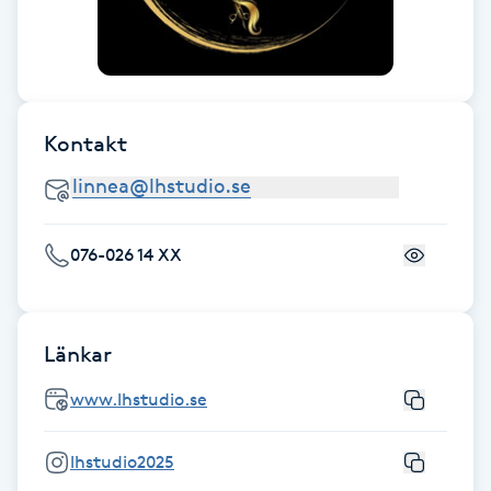
Gua Sha-massage
H
Hatha Yoga
Kontakt
Headspa
076-026 14 XX
Healing
Herrklippning
Länkar
HIFU
www.lhstudio.se
Hollywood Peel
lhstudio2025