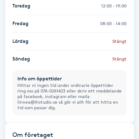
Hårborttagning
Torsdag
12:00 - 19:00
Hårbottenbehandling
Fredag
08:00 - 14:00
Hårförlängning
Lördag
Stängt
Hårvård
Söndag
Stängt
Hälsa
Info om öppettider
Hittar ni ingen tid under ordinarie öppettider
Hälsprickor
ring oss på 076-0261423 eller skriv ett meddelande
på facebook, instagram eller maila
I
linnea@lhstudio.se så gör vi allt för att hitta en
tid som passar dig.
Idrottsmassage
IPL
Om företaget