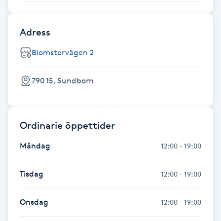
Hot Stone Massage
Adress
Hot yoga
Blomstervägen 2
Hudföryngring
790 15, Sundborn
Huduppstramning
Hudvård
Ordinarie öppettider
Hyaluronsyra
Måndag
12:00 - 19:00
Hyperhidros
Tisdag
12:00 - 19:00
Hypnos
Onsdag
12:00 - 19:00