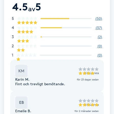
4.5
5
Fransk manikyr
av
5
(
50
)
Fransrengöring
4
(
37
)
Frekvensterapi
3
(
2
)
2
(
0
)
Friskvård
1
(
0
)
Friskvårdsmassage
KM
till
Linnea
Frisör
Karin M.
för 23 dagar sedan
Fint och trevligt bemötande.
Funktionsanalys
EB
Färgning
till
Linnea
Emelie B.
för 2 månader sedan