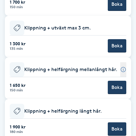
1 700 kr
Boka
150 min
Brynformning
Klippning + utväxt max 3 cm.
Brynfärgning
1 300 kr
Brynplockning
Boka
135 min
Bröllopsuppsättning
Klippning + helfärgning mellanlångt hår.
C
1 650 kr
Celluliter
Boka
150 min
Coachning
Klippning + helfärgning långt hår.
Color correction
1 900 kr
Boka
180 min