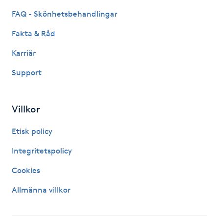
Kosmetisk tatuering
FAQ - Skönhetsbehandlingar
Fakta & Råd
Kostrådgivning
Karriär
Kroppsinpackning
Support
Kroppspeeling
Villkor
Käkledsbehandling
Etisk policy
Kärlbehandling
Integritetspolicy
L
Cookies
Laserbehandling
Allmänna villkor
Lashlift Keratin