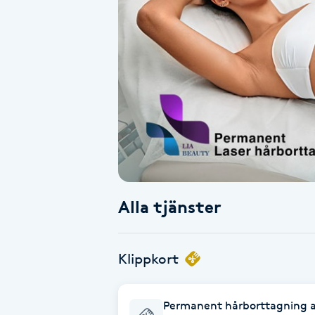
Alternativmedicin
Andningsmassage
Ansiktslyft utan kirurgi
Aromamassage
Ashtanga Yoga
Alla tjänster
Ayurveda
Ayurvedisk Massage
Klippkort
Ansiktsbehandling djuprengörande
Permanent hårborttagning a
B