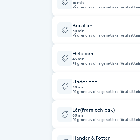
Eyeliner-tatuering
15 min
På grund av dina genetiska förutsättnin
F
behandlingar. För mer information och
gärna.
Brazilian
Face framing
30 min
På grund av dina genetiska förutsättnin
behandlingar. För mer information och
Faceliftmassage
gärna.
Hela ben
45 min
Fet hårbotten
På grund av dina genetiska förutsättnin
behandlingar. För mer information och
gärna.
Fettreducering
Under ben
30 min
På grund av dina genetiska förutsättnin
Fibromassage
behandlingar. För mer information och
gärna.
Lår(fram och bak)
Fillers
60 min
På grund av dina genetiska förutsättnin
behandlingar. För mer information och
gärna.
Fotmassage
Händer & Fötter