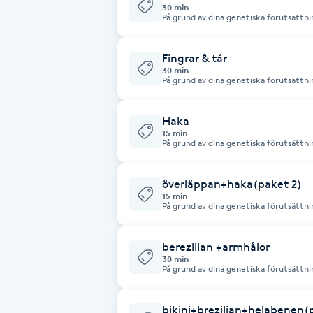
30 min
På grund av dina genetiska förutsättnin
Fotsvamp
behandlingar. För mer information och
gärna.
Fingrar & tår
Fotvård
30 min
På grund av dina genetiska förutsättnin
behandlingar. För mer information och
Fransar
gärna.
Haka
15 min
Fransborttagning
På grund av dina genetiska förutsättnin
behandlingar. För mer information och
gärna.
Fransfärgning
överläppan+haka(paket 2)
15 min
På grund av dina genetiska förutsättnin
Fransförlängning
behandlingar. För mer information och
gärna.
berezilian +armhålor
Fransförlängning Megavolym
30 min
På grund av dina genetiska förutsättnin
behandlingar. För mer information och
gärna.
Fransförlängning Volym
bikini+brezilian+helabenen(