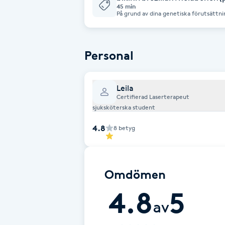
45 min
Fransk manikyr
På grund av dina genetiska förutsättnin
behandlingar. För mer information och
gärna.
Fransrengöring
Personal
Frekvensterapi
Leila
Certifierad Laserterapeut
Friskvård
sjuksköterska student
Friskvårdsmassage
4.8
8
betyg
Frisör
Omdömen
Funktionsanalys
4.8
5
av
Färgning