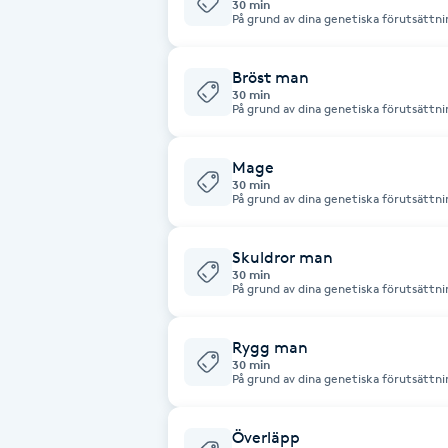
30 min
På grund av dina genetiska förutsättni
Brynformning
Bröst man
30 min
Brynfärgning
På grund av dina genetiska förutsättni
Brynplockning
Mage
30 min
På grund av dina genetiska förutsättni
Bröllopsuppsättning
C
Skuldror man
30 min
På grund av dina genetiska förutsättni
Celluliter
Rygg man
Coachning
30 min
På grund av dina genetiska förutsättni
Color correction
Överläpp