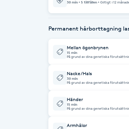
30 min
5 tillfällen
Giltigt i 12 månad
Babylights
Permanent hårborttagning la
Balayage
Bambumassage
Mellan ögonbrynen
15 min
På grund av dina genetiska förutsättni
Barber
Nacke/Hals
Barnklippning
30 min
På grund av dina genetiska förutsättni
BIAB
Händer
15 min
På grund av dina genetiska förutsättni
Blowout
Armhålor
Bottenfärg