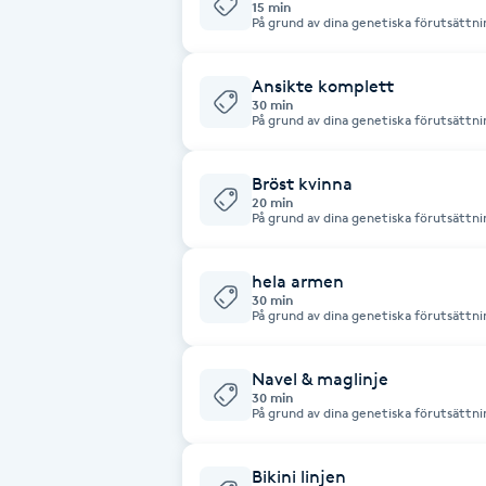
15 min
Cryoterapi
På grund av dina genetiska förutsättni
D
Ansikte komplett
Damklippning
30 min
På grund av dina genetiska förutsättnin
behandlingar. För mer information och
gärna.
Dermapen
Bröst kvinna
20 min
På grund av dina genetiska förutsättnin
Diamantslipning
behandlingar. För mer information och
gärna.
E
hela armen
30 min
Enzympeeling
På grund av dina genetiska förutsättnin
behandlingar. För mer information och
gärna.
Extensions
Navel & maglinje
30 min
På grund av dina genetiska förutsättnin
Extensions borttagning
behandlingar. För mer information och
gärna.
Bikini linjen