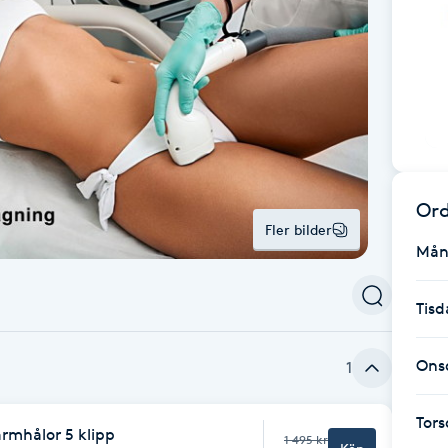
Ord
Fler bilder
Mån
Tisd
Ons
1
Tor
rmhålor 5 klipp
1 495 kr