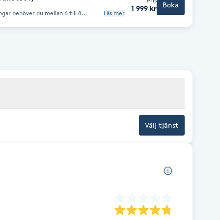
Pris
Boka
1 999 kr
gar behöver du mellan 6 till 8
Läs mer
 gratis konsultation, kontakta oss
Välj tjänst