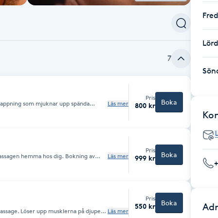
Fre
Lör
7
Sön
Pris
Boka
slappning som mjuknar upp spända
Läs mer
800 kr
att man hade ont i.
Ko
Pris
Boka
assagen hemma hos dig. Bokning av
Läs mer
999 kr
därefter 25kr/mil extra.
Pris
Boka
Adr
550 kr
ssage. Löser upp musklerna på djupet,
Läs mer