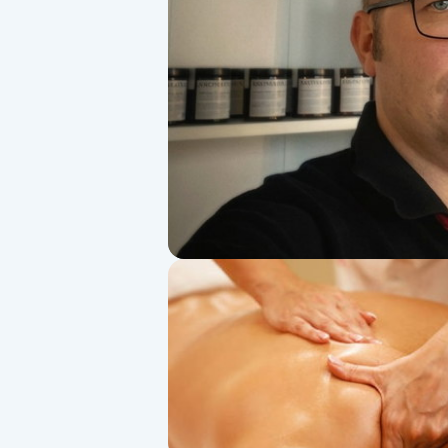
Alternativmedicin
Andningsmassage
Ansiktslyft utan kirurgi
Aromamassage
Ashtanga Yoga
Ayurveda
Ayurvedisk Massage
Ansiktsbehandling djuprengörande
B