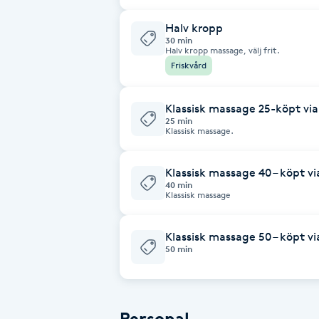
Halv kropp
Brynformning
30 min
Halv kropp massage, välj frit.
Friskvård
Brynfärgning
Klassisk massage 25-köpt via
Brynplockning
25 min
Klassisk massage.
Bröllopsuppsättning
Klassisk massage 40 – köpt vi
C
40 min
Klassisk massage
Celluliter
Klassisk massage 50 – köpt vi
Coachning
50 min
Color correction
Personal