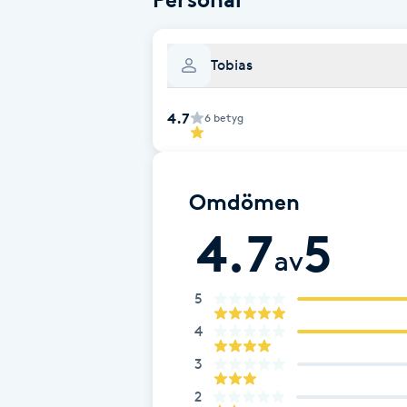
Cryoterapi
D
Tobias
Damklippning
4.7
6
betyg
Dermapen
Diamantslipning
Omdömen
E
4.7
5
av
Enzympeeling
5
Extensions
4
Extensions borttagning
3
2