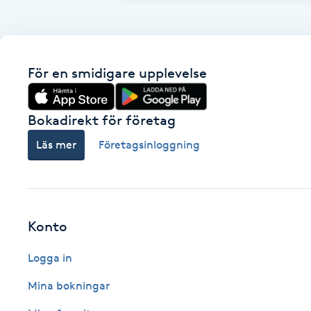
Fransk manikyr
Fransrengöring
För en smidigare upplevelse
Frekvensterapi
Bokadirekt för företag
Friskvård
Läs mer
Företagsinloggning
Friskvårdsmassage
Frisör
Konto
Funktionsanalys
Logga in
Mina bokningar
Färgning