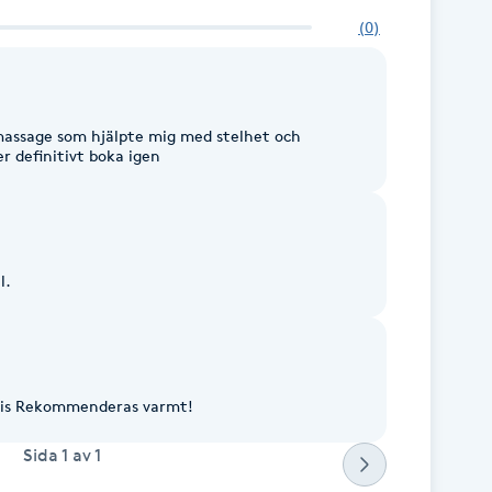
(
0
)
 definitivt boka igen
l.
Trevlig kille, bra massage, bra pris Rekommenderas varmt!
Sida
1
av
1