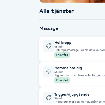
Alla tjänster
Babylights
Balayage
Massage
Bambumassage
Hel kropp
55 min
Barber
Helkroppsmassage, svenk klassisk. Av
muskler, muskler som man inte visste 
Friskvård
Barnklippning
Hemma hos dig.
55 min
Jag kommer med bänk och olja, gör m
BIAB
55min massage, 3 mil från floby ingår 
Friskvård
Blowout
Trigger/djupgående
30 min
Triggerpunkter och mer djupgående ma
Bottenfärg
hjälper till att få musklerna i viloläge.