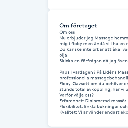
Fotsvamp
Fotvård
Om företaget
Om oss

Nu erbjuder jag Massage hemma ho
Fransar
mig i floby men ändå vill ha en 
Du kanske inte orkar att åka ivä
olja.

Fransborttagning
Skicka en förfrågan då jag även 
Fransfärgning
Paus i vardagen? På Lidéns Mass
professionella massagebehandlin
Floby. Oavsett om du behöver en 
Fransförlängning
stunds total avkoppling, har vi 
Varför välja oss?

Erfarenhet: Diplomerad massör 
Fransförlängning Megavolym
Flexibilitet: Enkla bokningar oc
Fransförlängning Volym