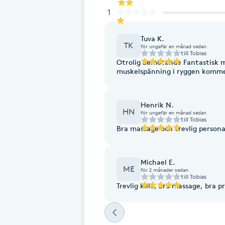
Eyeliner-tatuering
1
F
Tuva K.
Face framing
TK
för ungefär en månad sedan
till
Tobias
Otrolig bemötande Fantastisk massage som hjälpte mig med stelhet och
Faceliftmassage
muskelspänning i ryggen kommer
Fet hårbotten
Henrik N.
HN
för ungefär en månad sedan
till
Tobias
Fettreducering
Bra massage och trevlig persona
Fibromassage
Michael E.
ME
för 2 månader sedan
till
Tobias
Fillers
Fotmassage