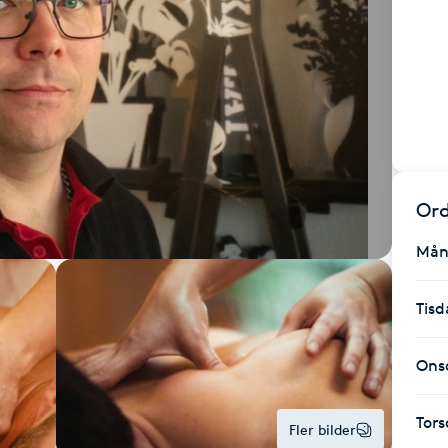
Ord
Mån
Tisd
Ons
Tor
Fler bilder