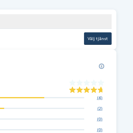
Välj tjänst
(
4
)
(
2
)
(
0
)
(
0
)