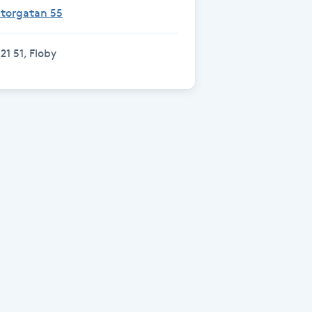
Storgatan 55
21 51, Floby