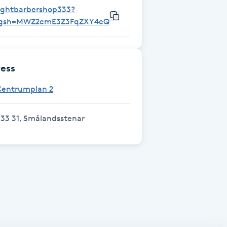
lightbarbershop333?
igsh=MWZ2emE3Z3FqZXY4eQ%3D%3D&utm_source=qr
ess
Centrumplan 2
33 31, Smålandsstenar