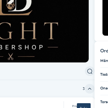
Ord
Mån
Tisd
Ons
3
Tor
Pris