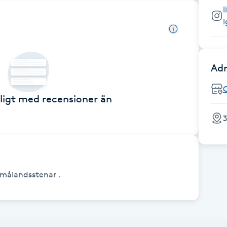
Adr
ckligt med recensioner än
3
Smålandsstenar .