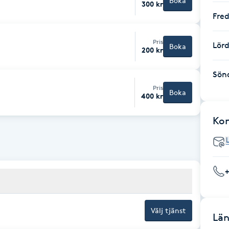
Boka
300 kr
Fre
Pris
Lör
Boka
200 kr
Sön
Pris
Boka
400 kr
Ko
Välj tjänst
Län