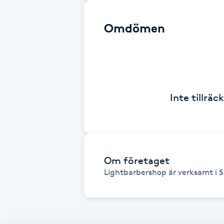
Brynformning
Omdömen
Brynfärgning
Brynplockning
Inte tillrä
Bröllopsuppsättning
C
Celluliter
Om företaget
Lightbarbershop är verksamt i 
Coachning
Color correction