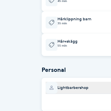
45 min
Babylights
Hårklippning barn
35 min
Balayage
Bambumassage
Hår+skägg
55 min
Barber
Barnklippning
Personal
BIAB
Lightbarbershop
Blowout
Bottenfärg