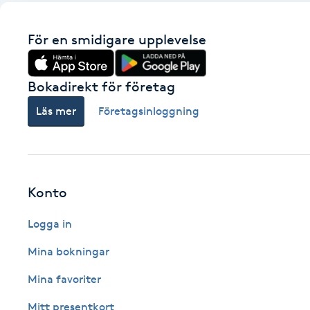
Cryoterapi
D
För en smidigare upplevelse
Damklippning
Bokadirekt för företag
Dermapen
Läs mer
Företagsinloggning
Diamantslipning
E
Konto
Enzympeeling
Logga in
Extensions
Mina bokningar
Extensions borttagning
Mina favoriter
Mitt presentkort