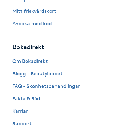
Eyeliner-tatuering
Mitt friskvårdskort
F
Avboka med kod
Face framing
Faceliftmassage
Bokadirekt
Om Bokadirekt
Fet hårbotten
Blogg - Beautylabbet
Fettreducering
FAQ - Skönhetsbehandlingar
Fibromassage
Fakta & Råd
Karriär
Fillers
Support
Fotmassage