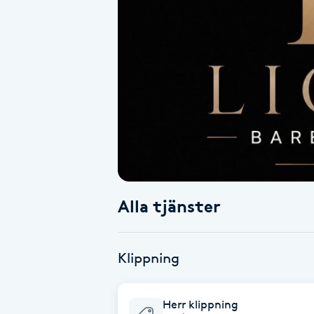
Alternativmedicin
Andningsmassage
Ansiktslyft utan kirurgi
Aromamassage
Ashtanga Yoga
Alla tjänster
Ayurveda
Ayurvedisk Massage
Klippning
Ansiktsbehandling djuprengörande
Herr klippning
B