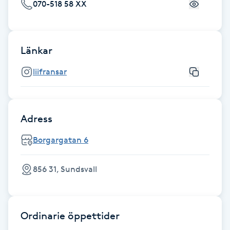
070-518 58 XX
Fotsvamp
Fotvård
Länkar
Fransar
liifransar
Fransborttagning
Adress
Fransfärgning
Borgargatan 6
Fransförlängning
856 31, Sundsvall
Fransförlängning Megavolym
Fransförlängning Volym
Ordinarie öppettider