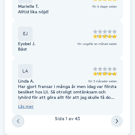
Cryoterapi
Marielle T.
för 6 dagar sedan
D
Alltid lika nöjd!
Damklippning
EJ
till
liifransar
Dermapen
Eyobel J.
för ungefär en månad sedan
Bäst
Diamantslipning
E
LA
till
liifransar
Linda A.
för 3 månader sedan
Enzympeeling
Har gjort fransar i många år men idag var första
besöket hos Lii. Så otroligt omtänksam och
lyhörd för att göra allt för att jag skulle få dom
Extensions
fransar jag vill ha och känna mig nöjd. Väldigt
Läs mer
lätt på handen och en fantastisk mysig salong
där man känner sig väl omhändertagen. Finaste
Extensions borttagning
Sida
1
av
43
fransar jag fått på många år och så omtänksam
att göra sitt allra bästa för mig idag 🙏✨️🙏
Eyeliner-tatuering