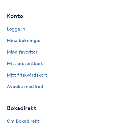
Hot Stone Massage
Konto
Hot yoga
Logga in
Hudföryngring
Mina bokningar
Huduppstramning
Mina favoriter
Mitt presentkort
Hudvård
Mitt friskvårdskort
Hyaluronsyra
Avboka med kod
Hyperhidros
Bokadirekt
Hypnos
Om Bokadirekt