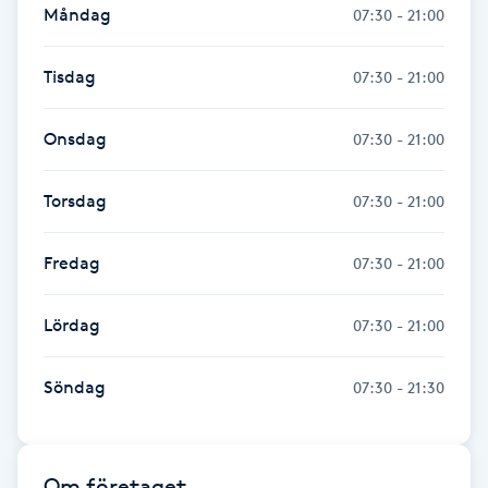
Måndag
07:30 - 21:00
Fransk manikyr
Tisdag
07:30 - 21:00
Fransrengöring
Onsdag
07:30 - 21:00
Frekvensterapi
Torsdag
07:30 - 21:00
Friskvård
Fredag
07:30 - 21:00
Friskvårdsmassage
Lördag
07:30 - 21:00
Frisör
Söndag
Funktionsanalys
07:30 - 21:30
Färgning
Om företaget