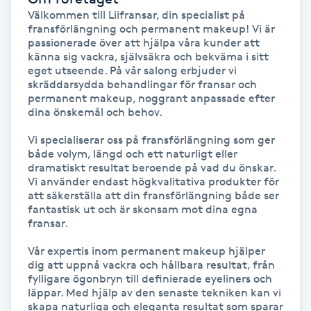
Föning
Välkommen till Liifransar, din specialist på 
fransförlängning och permanent makeup! Vi är 
G
passionerade över att hjälpa våra kunder att 
känna sig vackra, självsäkra och bekväma i sitt 
Gel naglar
eget utseende. På vår salong erbjuder vi 
skräddarsydda behandlingar för fransar och 
permanent makeup, noggrant anpassade efter 
Gelenaglar
dina önskemål och behov.

Vi specialiserar oss på fransförlängning som ger 
Gellack
både volym, längd och ett naturligt eller 
dramatiskt resultat beroende på vad du önskar. 
Vi använder endast högkvalitativa produkter för 
Gellack med förstärkning
att säkerställa att din fransförlängning både ser 
fantastisk ut och är skonsam mot dina egna 
fransar.

Gravidmassage
Vår expertis inom permanent makeup hjälper 
Gravidyoga
dig att uppnå vackra och hållbara resultat, från 
fylligare ögonbryn till definierade eyeliners och 
läppar. Med hjälp av den senaste tekniken kan vi 
Gruppträning
skapa naturliga och eleganta resultat som sparar 