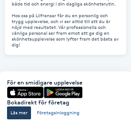
både tid och energi i din dagliga skönhetsrutin. 

Gua Sha-massage
Hos oss på Liifransar får du en personlig och 
trygg upplevelse, och vi ser alltid till att du är 
H
nöjd med resultatet. Vår professionella och 
vänliga personal ser fram emot att ge dig en 
Hatha Yoga
skönhetsupplevelse som lyfter fram det bästa av 
dig!
Headspa
Healing
För en smidigare upplevelse
Herrklippning
Bokadirekt för företag
HIFU
Läs mer
Företagsinloggning
Hollywood Peel