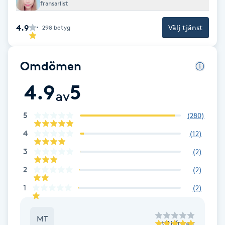
fransarlist
Brynformning
4.9
Välj tjänst
298
betyg
Brynfärgning
Omdömen
Brynplockning
4.9
5
av
Bröllopsuppsättning
5
(
280
)
C
4
(
12
)
Celluliter
3
(
2
)
2
(
2
)
Coachning
1
(
2
)
Color correction
MT
till
liifransar