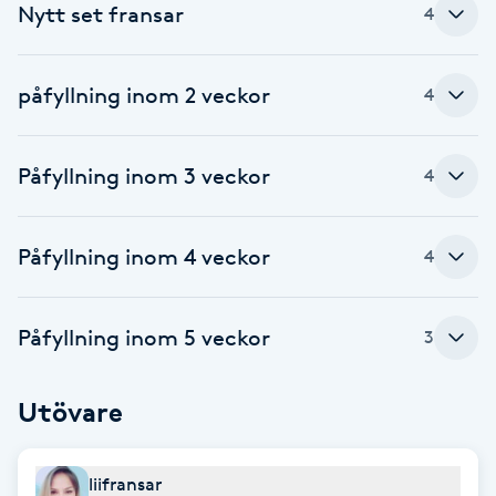
Nytt set fransar
4
Babylights
påfyllning inom 2 veckor
4
Balayage
Bambumassage
Påfyllning inom 3 veckor
4
Barber
Påfyllning inom 4 veckor
4
Barnklippning
Påfyllning inom 5 veckor
3
BIAB
Utövare
Blowout
Bottenfärg
liifransar