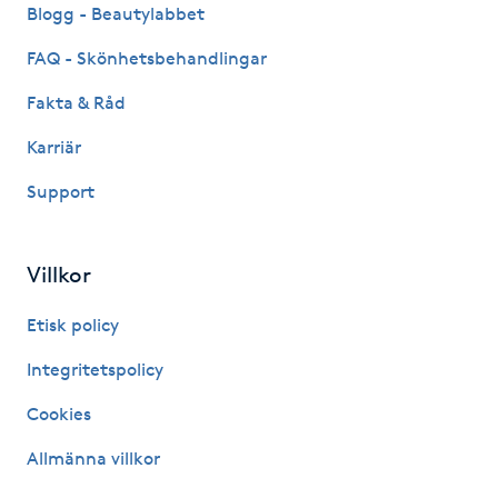
Hårborttagning
Blogg - Beautylabbet
FAQ - Skönhetsbehandlingar
Hårbottenbehandling
Fakta & Råd
Hårförlängning
Karriär
Support
Hårvård
Hälsa
Villkor
Hälsprickor
Etisk policy
I
Integritetspolicy
Idrottsmassage
Cookies
Allmänna villkor
IPL