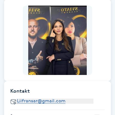
F
Face framing
Faceliftmassage
Fet hårbotten
Fettreducering
Fibromassage
Kontakt
Fillers
Fotmassage