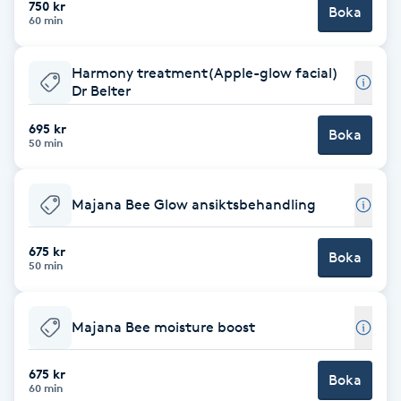
750 kr
Boka
60 min
Brynformning
Harmony treatment(Apple-glow facial)
Brynfärgning
Dr Belter
695 kr
Brynplockning
Boka
50 min
Bröllopsuppsättning
Majana Bee Glow ansiktsbehandling
C
675 kr
Celluliter
Boka
50 min
Coachning
Majana Bee moisture boost
Color correction
675 kr
Boka
60 min