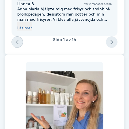
Linnea B.
för 2 månader sedan
Föning
Anna Maria hjälpte mig med frisyr och smink på
bröllopsdagen, dessutom min dotter och min
G
man med frisyrer. Vi blev alla jättenöjda och
sminket och håret höll hela kvällen! Jag är
Läs mer
Gel naglar
dessutom väldigt känslig i framförallt ögonen,
men allt funkade jättebra! Fantastiskt
Sida
1
av
16
engagemang från Anna Maria med förberedelser
Gelenaglar
och utförande! Lyhörd, duktig och en underbart
varmhjärtad person! Kan varmt rekommendera!
Gellack
Gellack med förstärkning
Gravidmassage
Gravidyoga
Gruppträning