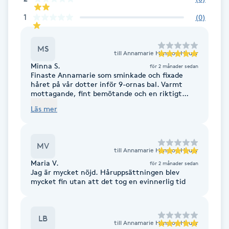
Fransk manikyr
1
(
0
)
Fransrengöring
MS
till
Annamarie Hansson Heuer
Minna S.
för 2 månader sedan
Frekvensterapi
Finaste Annamarie som sminkade och fixade
håret på vår dotter inför 9-ornas bal. Varmt
mottagande, fint bemötande och en riktigt
Friskvård
nöjd dotter efter båda besöken (provsmink &
Läs mer
hår innan riktiga baldagen) - Tack!
Friskvårdsmassage
MV
till
Annamarie Hansson Heuer
Frisör
Maria V.
för 2 månader sedan
Jag är mycket nöjd. Håruppsättningen blev
mycket fin utan att det tog en evinnerlig tid
Funktionsanalys
Färgning
LB
till
Annamarie Hansson Heuer