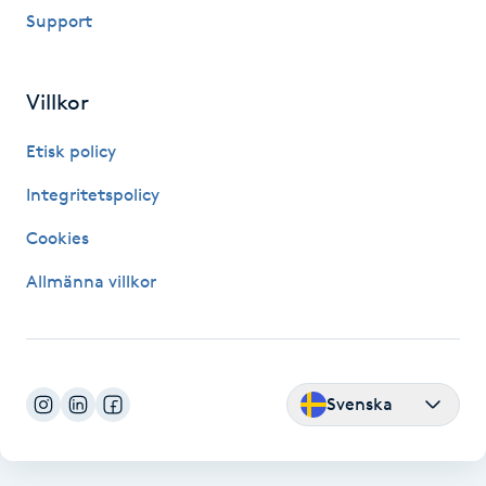
Support
LED-ljusterapi
Villkor
Liktornar
Etisk policy
LPG
Integritetspolicy
Cookies
LPG-behandling
Allmänna villkor
LPG-massage
Luggklippning
Svenska
Lymfmassage
Läpptatuering