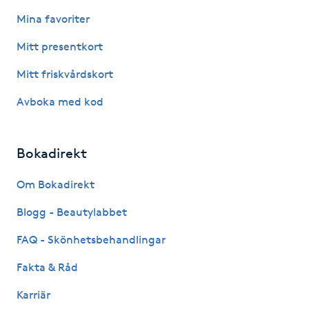
Mina favoriter
Kosmetisk tatuering
Mitt presentkort
Kostrådgivning
Mitt friskvårdskort
Kroppsinpackning
Avboka med kod
Kroppspeeling
Bokadirekt
Käkledsbehandling
Om Bokadirekt
Blogg - Beautylabbet
Kärlbehandling
L
FAQ - Skönhetsbehandlingar
Fakta & Råd
Laserbehandling
Karriär
Lashlift Keratin