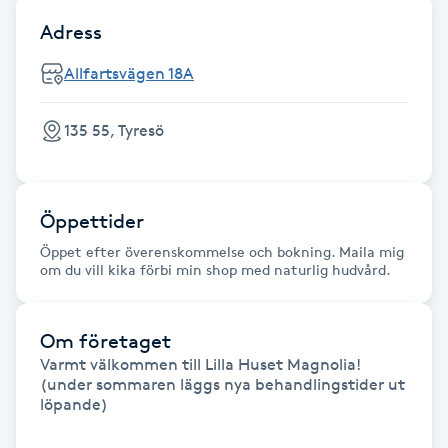
Hot Stone Massage
Adress
Hot yoga
Allfartsvägen 18A
Hudföryngring
135 55, Tyresö
Huduppstramning
Öppettider
Hudvård
Öppet efter överenskommelse och bokning. Maila mig
om du vill kika förbi min shop med naturlig hudvård.
Hyaluronsyra
Om företaget
Hyperhidros
Varmt välkommen till Lilla Huset Magnolia!

(under sommaren läggs nya behandlingstider ut 
Hypnos
löpande)
