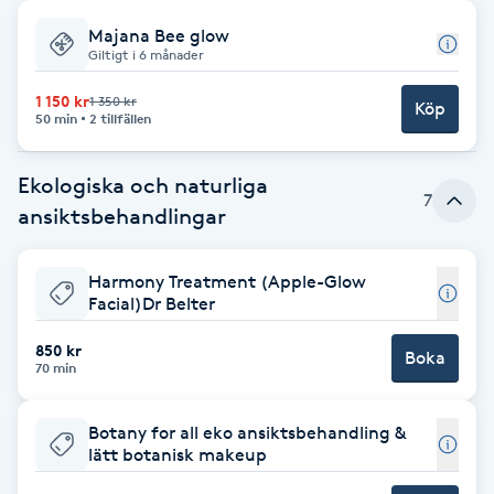
Majana Bee glow
Babylights
Giltigt i 6 månader
Balayage
1 150 kr
1 350 kr
Köp
50 min
2 tillfällen
Bambumassage
Ekologiska och naturliga
7
ansiktsbehandlingar
Barber
Harmony Treatment (Apple-Glow
Barnklippning
Facial)Dr Belter
BIAB
850 kr
Boka
70 min
Blowout
Botany for all eko ansiktsbehandling &
lätt botanisk makeup
Bottenfärg