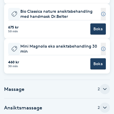
Cryoterapi
D
Bio Classica nature ansiktsbehandling
med handmask Dr.Belter
Damklippning
675 kr
Boka
50 min
Dermapen
Mini Magnolia eko ansiktsbehandling 30
Diamantslipning
min
E
460 kr
Boka
30 min
Enzympeeling
Extensions
Massage
2
Extensions borttagning
Ansiktsmassage
2
Eyeliner-tatuering