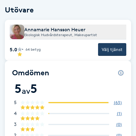
Fotsvamp
Utövare
Fotvård
Annamarie Hansson Heuer
Ekologisk Hudvårdsterapeut, Makeupartist
Fransar
5.0
Välj tjänst
64
betyg
Fransborttagning
Omdömen
Fransfärgning
5
5
av
Fransförlängning
5
(
63
)
Fransförlängning Megavolym
4
(
1
)
3
(
0
)
Fransförlängning Volym
2
(
0
)