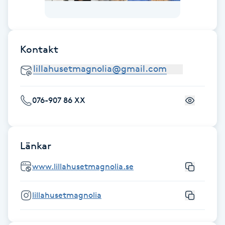
Gua Sha-massage
H
Kontakt
Hatha Yoga
Headspa
076-907 86 XX
Healing
Länkar
Herrklippning
www.lillahusetmagnolia.se
HIFU
lillahusetmagnolia
Hollywood Peel