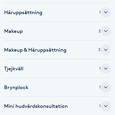
F
Håruppsättning
1
Face framing
Makeup
2
Faceliftmassage
Fet hårbotten
Makeup & Håruppsättning
3
Fettreducering
Tjejkväll
1
Fibromassage
Brynplock
1
Fillers
Mini hudvårdskonsultation
Fotmassage
1