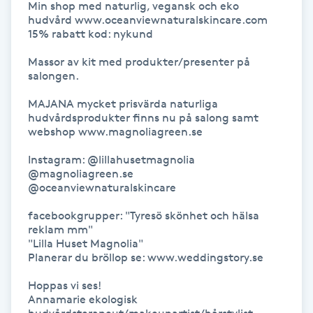
Min shop med naturlig, vegansk och eko 
hudvård www.oceanviewnaturalskincare.com 
IPL hårborttagning
15% rabatt kod: nykund

Massor av kit med produkter/presenter på 
IR-massage
salongen.

J
MAJANA mycket prisvärda naturliga 
hudvårdsprodukter finns nu på salong samt 
Japansk massage
webshop www.magnoliagreen.se

K
Instagram: @lillahusetmagnolia

@magnoliagreen.se

K18
@oceanviewnaturalskincare

Katun fransar
facebookgrupper: "Tyresö skönhet och hälsa 
reklam mm"

"Lilla Huset Magnolia"

Kemisk peeling
Planerar du bröllop se: www.weddingstory.se

Hoppas vi ses!

Keratinbehandling
Annamarie ekologisk 