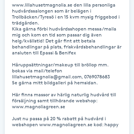
Hårborttagning
www.lillahusetmagnolia.se den lilla personliga 
hudvårdssalongen som är belägen i 
Trollbäcken/Tyresö i en 15 kvm mysig friggebod i 
Hårbottenbehandling
trädgården. 

Kika gärna förbi hudvårdsshopen messa/maila 
mig och kom en tid som passar dig även 
Hårförlängning
helg/kvällstid! Det går fint att betala 
behandlingar på plats, friskvårdsbehandlingar är 
ansluten till Epassi & Benifex 

Hårvård
Håruppsättningar/makeup till bröllop mm. 
Hälsa
bokas via mail/telefon 
lillahusetmagnolia@gmail.com, 0769078683

Se gärna mitt bildgalleri på hemsidan.

Hälsprickor
Här finns massor av härlig naturlig hudvård till 
I
försäljning samt tillhörande webshop: 
www.magnoliagreen.se

Idrottsmassage
Just nu passa på 20 % rabatt på hudvård i 
webshopen www.magnoliagreen.se kod: happy

IPL