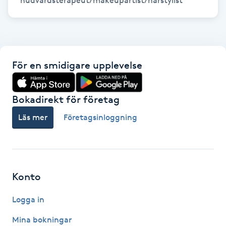
hudvårdsterapeut/makeupartist/hårstylist
Kinesiologi
Kinesisk medicin
För en smidigare upplevelse
Kiropraktik
Bokadirekt för företag
Klangmassage
Läs mer
Företagsinloggning
Klippning
Klippning & Slingor
Konto
Klippning ungdom
Logga in
Koppningsmassage
Mina bokningar