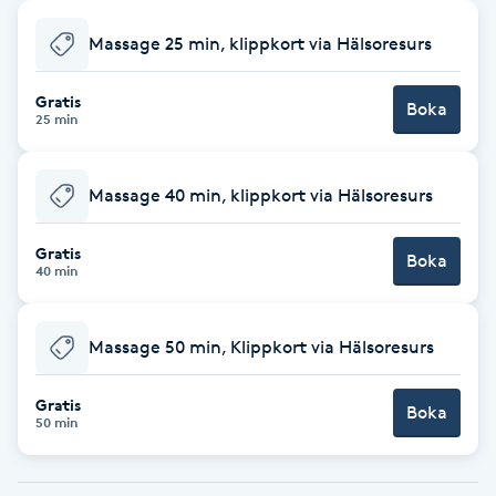
Babylights
Massage 25 min, klippkort via Hälsoresurs
Balayage
Gratis
Boka
25 min
Bambumassage
Massage 40 min, klippkort via Hälsoresurs
Barber
Gratis
Boka
40 min
Barnklippning
Massage 50 min, Klippkort via Hälsoresurs
BIAB
Gratis
Blowout
Boka
50 min
Bottenfärg