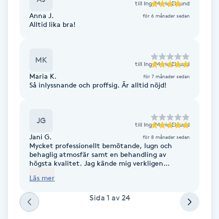
till
Ing-Marie Eklund
F
Anna J.
för 6 månader sedan
Alltid lika bra!
Face framing
MK
Faceliftmassage
till
Ing-Marie Eklund
Maria K.
för 7 månader sedan
Så inlyssnande och proffsig. Är alltid nöjd!
Fet hårbotten
Fettreducering
JG
till
Ing-Marie Eklund
Jani G.
för 8 månader sedan
Mycket professionellt bemötande, lugn och
Fibromassage
behaglig atmosfär samt en behandling av
högsta kvalitet. Jag kände mig verkligen
omhändertagen och avslappnad efteråt.
Fillers
Läs mer
Rekommenderas varmt.
Sida
1
av
24
Fotmassage