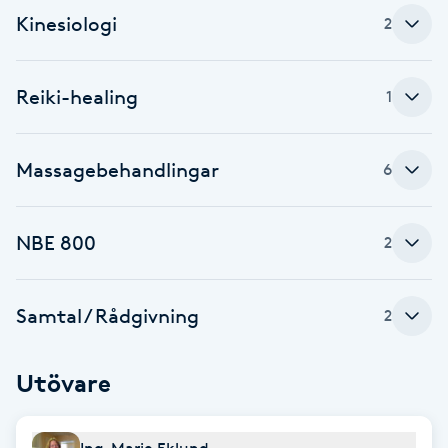
Kinesiologi
2
Brynformning
Brynfärgning
Reiki-healing
1
Brynplockning
Massagebehandlingar
6
Bröllopsuppsättning
C
NBE 800
2
Celluliter
Samtal / Rådgivning
2
Coachning
Utövare
Color correction