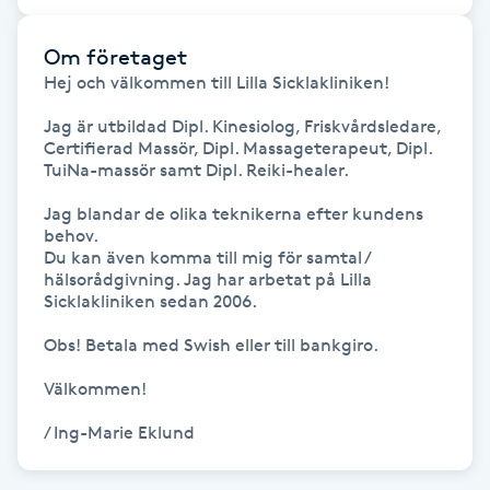
Gua Sha-massage
Om företaget
Hej och välkommen till Lilla Sicklakliniken!

H
Jag är utbildad Dipl. Kinesiolog, Friskvårdsledare, 
Hatha Yoga
Certifierad Massör, Dipl. Massageterapeut, Dipl. 
TuiNa-massör samt Dipl. Reiki-healer. 

Headspa
Jag blandar de olika teknikerna efter kundens 
behov. 

Du kan även komma till mig för samtal / 
Healing
hälsorådgivning. Jag har arbetat på Lilla 
Sicklakliniken sedan 2006. 

Herrklippning
Obs! Betala med Swish eller till bankgiro. 

HIFU
Välkommen!

/ Ing-Marie Eklund
Hollywood Peel