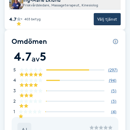
Ing-Marie Eklund
Cryoterapi
Friskvårdsledare, Massageterapeut, Kinesiolog
D
4.7
Välj tjänst
403
betyg
Damklippning
Omdömen
Dermapen
4.7
5
av
Diamantslipning
E
5
(
297
)
Enzympeeling
4
(
94
)
3
(
5
)
Extensions
2
(
3
)
1
(
4
)
Extensions borttagning
Eyeliner-tatuering
AJ