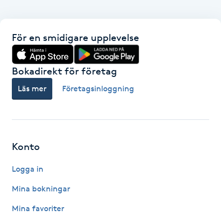
Hot Stone Massage
Hot yoga
För en smidigare upplevelse
Hudföryngring
Bokadirekt för företag
Läs mer
Företagsinloggning
Huduppstramning
Hudvård
Hyaluronsyra
Konto
Logga in
Hyperhidros
Mina bokningar
Hypnos
Mina favoriter