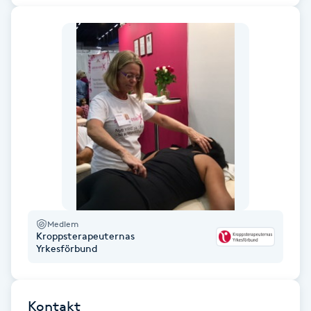
Fotsvamp
Fotvård
Fransar
Fransborttagning
Fransfärgning
Fransförlängning
Medlem
Kroppsterapeuternas
Fransförlängning Megavolym
Yrkesförbund
Fransförlängning Volym
Kontakt