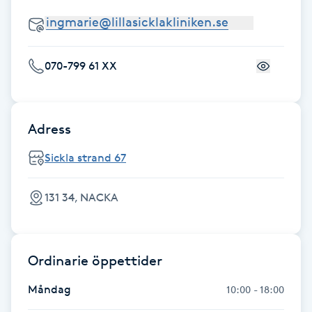
Fransk manikyr
Fransrengöring
070-799 61 XX
Frekvensterapi
Adress
Friskvård
Sickla strand 67
Friskvårdsmassage
131 34, NACKA
Frisör
Funktionsanalys
Ordinarie öppettider
Färgning
Måndag
10:00 - 18:00