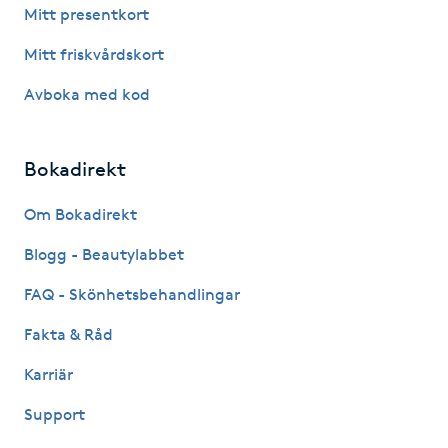
Hårborttagning
Mitt presentkort
Mitt friskvårdskort
Hårbottenbehandling
Avboka med kod
Hårförlängning
Bokadirekt
Hårvård
Om Bokadirekt
Hälsa
Blogg - Beautylabbet
Hälsprickor
FAQ - Skönhetsbehandlingar
I
Fakta & Råd
Idrottsmassage
Karriär
Support
IPL