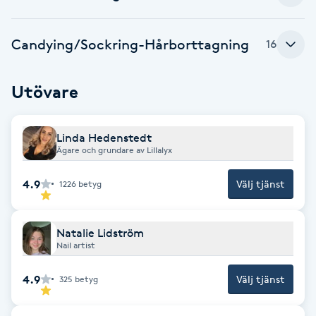
Gua Sha-massage
Candying/Sockring-Hårborttagning
16
H
Hatha Yoga
Utövare
Headspa
Linda Hedenstedt
Ägare och grundare av Lillalyx
Healing
4.9
Välj tjänst
1226
betyg
Herrklippning
Natalie Lidström
HIFU
Nail artist
4.9
Välj tjänst
325
betyg
Hollywood Peel