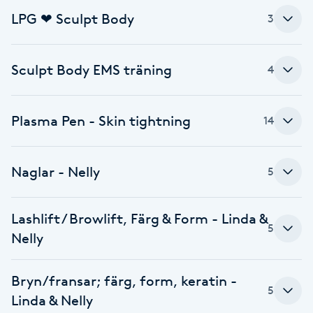
LPG ❤ Sculpt Body
3
Brynformning
Brynfärgning
Sculpt Body EMS träning
4
Brynplockning
Plasma Pen - Skin tightning
14
Bröllopsuppsättning
C
Naglar - Nelly
5
Celluliter
Lashlift / Browlift, Färg & Form - Linda &
5
Nelly
Coachning
Color correction
Bryn/fransar; färg, form, keratin -
5
Linda & Nelly