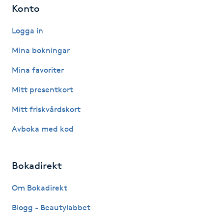
Konto
Paraffinbehandling
Logga in
Pedikyr
Mina bokningar
Mina favoriter
Pensionärklippning
Mitt presentkort
Permanent
Mitt friskvårdskort
Permanent hårborttagning
Avboka med kod
Permanent ögonbrynsmakeup
Bokadirekt
Personal shopper
Om Bokadirekt
Blogg - Beautylabbet
Personlig tränare