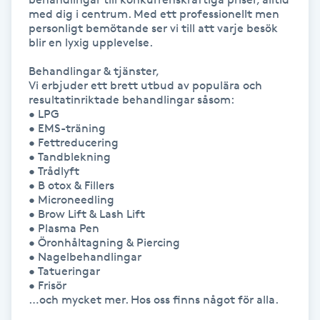
med dig i centrum. Med ett professionellt men 
Megavolymfransar
personligt bemötande ser vi till att varje besök 
blir en lyxig upplevelse.

Melasma
Behandlingar & tjänster,

Vi erbjuder ett brett utbud av populära och 
Mesoterapi
resultatinriktade behandlingar såsom:

• LPG

• EMS-träning

MicroPen
• Fettreducering

• Tandblekning

• Trådlyft

Microshading
• B otox & Fillers

• Microneedling

• Brow Lift & Lash Lift

Mixfransar
• Plasma Pen

N
• Öronhåltagning & Piercing

• Nagelbehandlingar

• Tatueringar

Nagelförlängning
• Frisör

…och mycket mer. Hos oss finns något för alla.

Nagelförlängning akryl