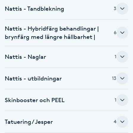
Fotsvamp
Nattis - Tandblekning
3
Fotvård
Nattis - Hybridfärg behandlingar |
6
brynfärg med längre hållbarhet |
Fransar
Fransborttagning
Nattis - Naglar
1
Fransfärgning
Nattis - utbildningar
13
Fransförlängning
Skinbooster och PEEL
1
Fransförlängning Megavolym
Tatuering / Jesper
4
Fransförlängning Volym