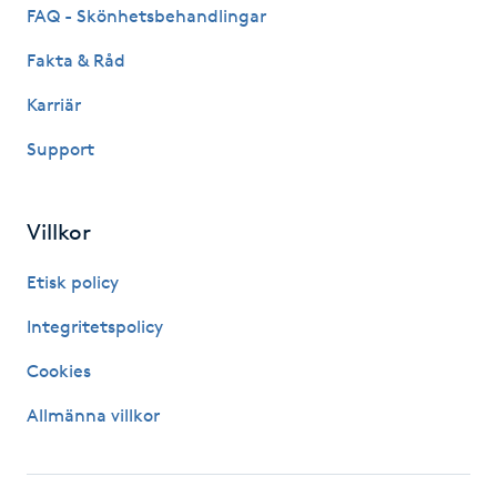
FAQ - Skönhetsbehandlingar
Picolaser
Fakta & Råd
Piercing
Karriär
Support
Pigmentbehandling
Pigmentfläckar
Villkor
Etisk policy
Plastikkirurgi
Integritetspolicy
Powder brows
Cookies
Power Yoga
Allmänna villkor
PRP (Platelet Rich Plasma)