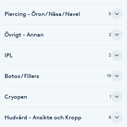
Cryoterapi
D
Piercing - Öron / Näsa / Navel
5
Damklippning
Övrigt - Annan
2
Dermapen
IPL
3
Diamantslipning
E
Botox / Fillers
19
Enzympeeling
Extensions
Cryopen
1
Extensions borttagning
Hudvård - Ansikte och Kropp
8
Eyeliner-tatuering