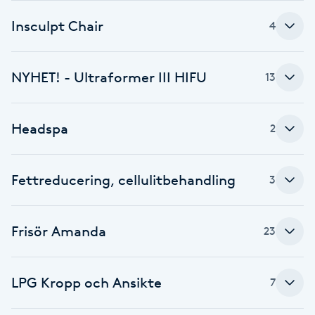
Insculpt Chair
Babylights
4
Balayage
NYHET! - Ultraformer III HIFU
13
Bambumassage
Headspa
2
Barber
Fettreducering, cellulitbehandling
3
Barnklippning
BIAB
Frisör Amanda
23
Blowout
LPG Kropp och Ansikte
7
Bottenfärg