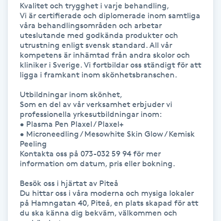
Kvalitet och trygghet i varje behandling,

Vi är certifierade och diplomerade inom samtliga 
Nagelförlängning gelé
våra behandlingsområden och arbetar 
uteslutande med godkända produkter och 
utrustning enligt svensk standard. All vår 
Nagelförlängning glasfiber
kompetens är inhämtad från andra skolor och 
kliniker i Sverige. Vi fortbildar oss ständigt för att 
ligga i framkant inom skönhetsbranschen.

Nagelförlängning silke
Utbildningar inom skönhet,

Som en del av vår verksamhet erbjuder vi 
Nagelförstärkning
professionella yrkesutbildningar inom: 

• Plasma Pen Plaxel / Plaxel+

Nagelklippning
• Microneedling / Mesowhite Skin Glow / Kemisk 
Peeling

Kontakta oss på 073-032 59 94 för mer 
Nagelsvamp
information om datum, pris eller bokning.

Besök oss i hjärtat av Piteå

Nageltrång
Du hittar oss i våra moderna och mysiga lokaler 
på Hamngatan 40, Piteå, en plats skapad för att 
du ska känna dig bekväm, välkommen och 
Nagelvård