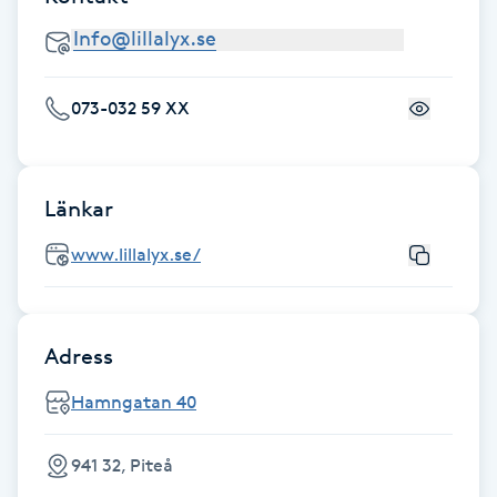
Kosmetisk tatuering
Kostrådgivning
073-032 59 XX
Kroppsinpackning
Länkar
Kroppspeeling
www.lillalyx.se/
Käkledsbehandling
Kärlbehandling
Adress
L
Hamngatan 40
Laserbehandling
941 32, Piteå
Lashlift Keratin