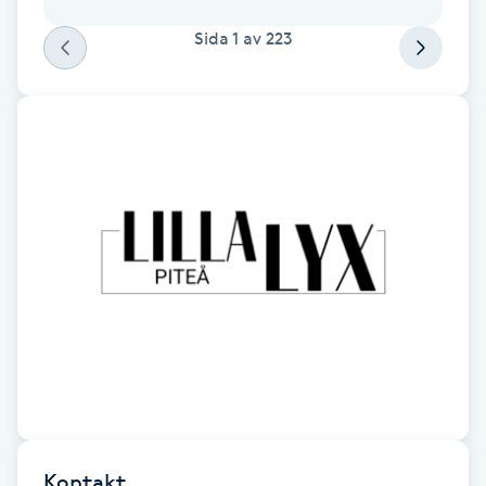
Kinesiologi
Sida
1
av
223
Kinesisk medicin
Kiropraktik
Klangmassage
Klippning
Klippning & Slingor
Klippning ungdom
Koppningsmassage
Kontakt