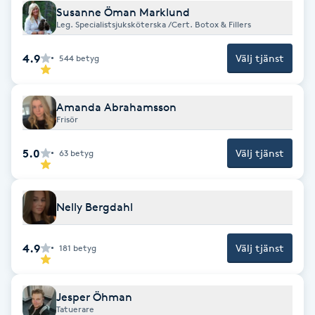
Hot Stone Massage
Susanne Öman Marklund
Leg. Specialistsjuksköterska /Cert. Botox & Fillers
Hot yoga
4.9
Välj tjänst
544
betyg
Hudföryngring
Amanda Abrahamsson
Frisör
Huduppstramning
5.0
Välj tjänst
63
betyg
Hudvård
Hyaluronsyra
Nelly Bergdahl
Hyperhidros
4.9
Välj tjänst
181
betyg
Hypnos
Jesper Öhman
Tatuerare