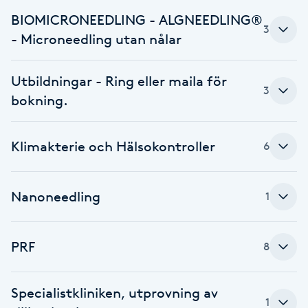
Fransk manikyr
BIOMICRONEEDLING - ALGNEEDLING®
3
- Microneedling utan nålar
Fransrengöring
Utbildningar - Ring eller maila för
3
Frekvensterapi
bokning.
Friskvård
Klimakterie och Hälsokontroller
6
Friskvårdsmassage
Nanoneedling
1
Frisör
Funktionsanalys
PRF
8
Färgning
Specialistkliniken, utprovning av
1