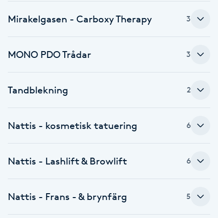
F
Mirakelgasen - Carboxy Therapy
3
Face framing
MONO PDO Trådar
3
Faceliftmassage
Tandblekning
2
Fet hårbotten
Fettreducering
Nattis - kosmetisk tatuering
6
Fibromassage
Nattis - Lashlift & Browlift
6
Fillers
Nattis - Frans - & brynfärg
5
Fotmassage