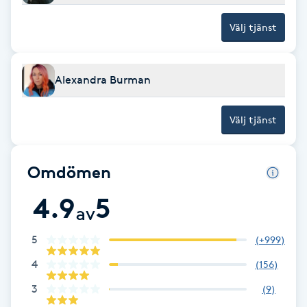
Hårborttagning
Välj tjänst
Hårbottenbehandling
Alexandra Burman
Hårförlängning
Välj tjänst
Hårvård
Hälsa
Omdömen
4.9
5
Hälsprickor
av
I
5
(
+999
)
Idrottsmassage
4
(
156
)
3
(
9
)
IPL