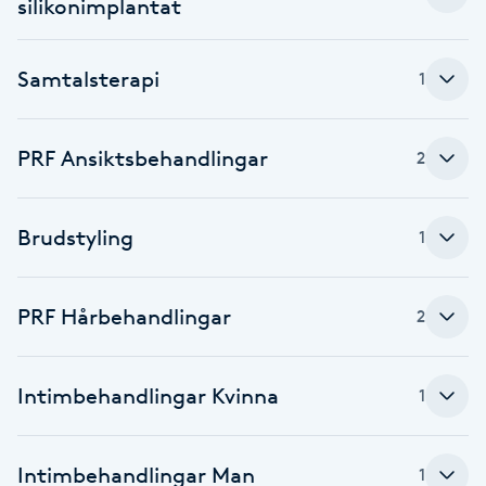
silikonimplantat
Föning
G
Samtalsterapi
1
Gel naglar
PRF Ansiktsbehandlingar
2
Gelenaglar
Gellack
Brudstyling
1
Gellack med förstärkning
PRF Hårbehandlingar
2
Gravidmassage
Intimbehandlingar Kvinna
1
Gravidyoga
Intimbehandlingar Man
Gruppträning
1