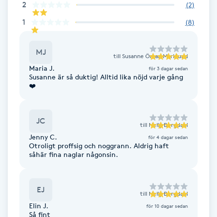
2
(
2
)
IPL hårborttagning
1
(
8
)
IR-massage
MJ
till
Susanne Öman Marklund
J
Maria J.
för 3 dagar sedan
Susanne är så duktig! Alltid lika nöjd varje gång
Japansk massage
❤️
K
JC
K18
till
Nelly Bergdahl
Jenny C.
för 4 dagar sedan
Otroligt proffsig och noggrann. Aldrig haft
Katun fransar
såhär fina naglar någonsin.
Kemisk peeling
EJ
till
Nelly Bergdahl
Keratinbehandling
Elin J.
för 10 dagar sedan
Så fint