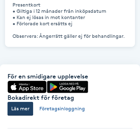
Olaplexbehandling
Presentkort

• Giltiga i 12 månader från inköpsdatum

• Kan ej lösas in mot kontanter

Ombre
• Förlorade kort ersätts ej

Observera: Ångerrätt gäller ej för behandlingar.
Ombre brows
Ombre naglar
Optiker
För en smidigare upplevelse
Ortobionomi
Bokadirekt för företag
Läs mer
Företagsinloggning
Ortopedi
Osteopati
P