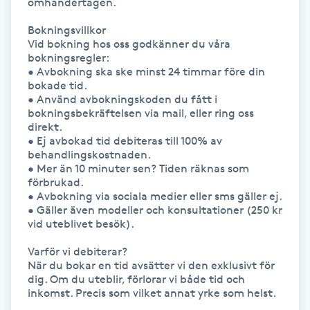
omhändertagen.

Bokningsvillkor

Naglar borttagning
Vid bokning hos oss godkänner du våra 
bokningsregler:

Naglar reparation
• Avbokning ska ske minst 24 timmar före din 
bokade tid.

• Använd avbokningskoden du fått i 
Naprapati
bokningsbekräftelsen via mail, eller ring oss 
direkt.

• Ej avbokad tid debiteras till 100% av 
Navelpiercing
behandlingskostnaden.

• Mer än 10 minuter sen? Tiden räknas som 
förbrukad.

NBE-massage
• Avbokning via sociala medier eller sms gäller ej.

• Gäller även modeller och konsultationer (250 kr 
vid uteblivet besök).

Ny frisyr
O
Varför vi debiterar?

När du bokar en tid avsätter vi den exklusivt för 
dig. Om du uteblir, förlorar vi både tid och 
Olaplex
inkomst. Precis som vilket annat yrke som helst.
