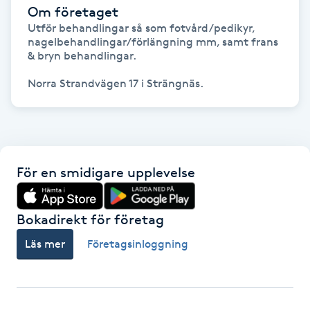
Om företaget
Utför behandlingar så som fotvård/pedikyr, 
Gua Sha-massage
nagelbehandlingar/förlängning mm, samt frans 
H
& bryn behandlingar. 

Norra Strandvägen 17 i Strängnäs.
Hatha Yoga
Headspa
Healing
För en smidigare upplevelse
Herrklippning
Bokadirekt för företag
HIFU
Läs mer
Företagsinloggning
Hollywood Peel