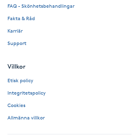
Hårborttagning
FAQ - Skönhetsbehandlingar
Fakta & Råd
Hårbottenbehandling
Karriär
Hårförlängning
Support
Hårvård
Villkor
Hälsa
Etisk policy
Hälsprickor
Integritetspolicy
I
Cookies
Idrottsmassage
Allmänna villkor
IPL