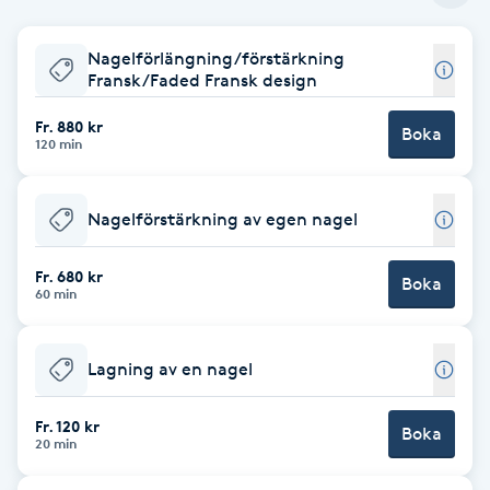
Babylights
Nagelförlängning/förstärkning
Fransk/Faded Fransk design
Balayage
Fr. 880 kr
Boka
120 min
Bambumassage
Nagelförstärkning av egen nagel
Barber
Fr. 680 kr
Boka
Barnklippning
60 min
BIAB
Lagning av en nagel
Blowout
Fr. 120 kr
Boka
20 min
Bottenfärg