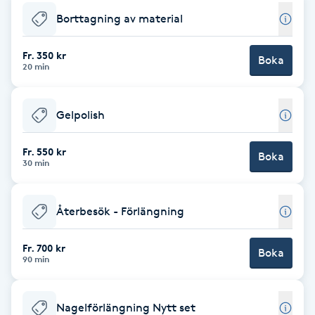
Borttagning av material
Brynformning
Fr. 350 kr
Boka
Brynfärgning
20 min
Brynplockning
Gelpolish
Bröllopsuppsättning
Fr. 550 kr
Boka
30 min
C
Celluliter
Återbesök - Förlängning
Coachning
Fr. 700 kr
Boka
90 min
Color correction
Nagelförlängning Nytt set