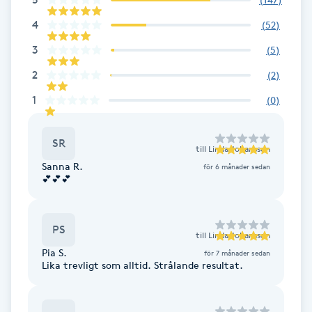
F
4
(
52
)
3
(
5
)
Face framing
2
(
2
)
Faceliftmassage
1
(
0
)
Fet hårbotten
SR
till
Linda Johansson
Sanna R.
för 6 månader sedan
Fettreducering
💕💕💕
Fibromassage
PS
till
Linda Johansson
Fillers
Pia S.
för 7 månader sedan
Lika trevligt som alltid. Strålande resultat.
Fotmassage