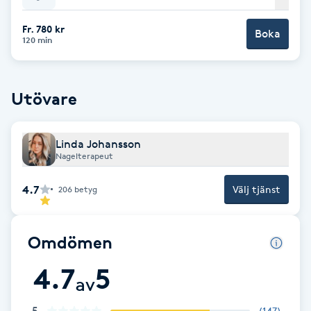
Cryoterapi
D
Fr. 780 kr
Boka
120 min
Damklippning
Utövare
Dermapen
Diamantslipning
Linda Johansson
Nagelterapeut
E
4.7
Välj tjänst
206
betyg
Enzympeeling
Extensions
Omdömen
4.7
5
Extensions borttagning
av
Eyeliner-tatuering
5
(
147
)