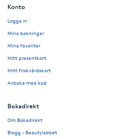
Hot Stone Massage
Konto
Logga in
Hot yoga
Mina bokningar
Hudföryngring
Mina favoriter
Huduppstramning
Mitt presentkort
Mitt friskvårdskort
Hudvård
Avboka med kod
Hyaluronsyra
Bokadirekt
Hyperhidros
Om Bokadirekt
Hypnos
Blogg - Beautylabbet