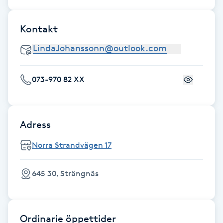
Fransk manikyr
Kontakt
Fransrengöring
Frekvensterapi
073-970 82 XX
Friskvård
Friskvårdsmassage
Adress
Norra Strandvägen 17
Frisör
645 30, Strängnäs
Funktionsanalys
Färgning
Ordinarie öppettider