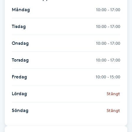
Föning
Måndag
10:00 - 17:00
G
Tisdag
10:00 - 17:00
Gel naglar
Onsdag
10:00 - 17:00
Gelenaglar
Torsdag
10:00 - 17:00
Gellack
Fredag
10:00 - 15:00
Gellack med förstärkning
Lördag
Stängt
Gravidmassage
Söndag
Stängt
Gravidyoga
Gruppträning