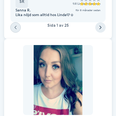
SR
till
Linda Johansson
Fotsvamp
Sanna R.
för 8 månader sedan
Lika nöjd som alltid hos Linda🩷☺️
Fotvård
Sida
1
av
25
Fransar
Fransborttagning
Fransfärgning
Fransförlängning
Fransförlängning Megavolym
Fransförlängning Volym