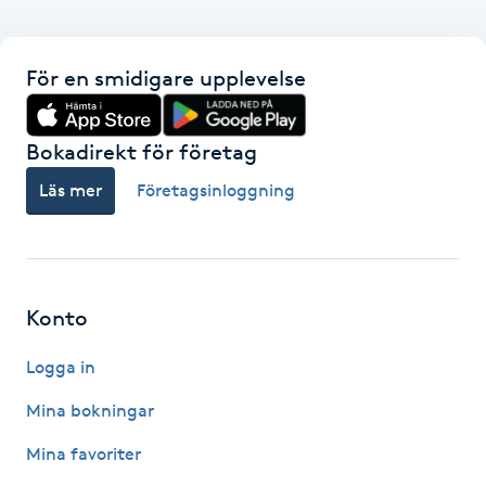
Megavolymfransar
För en smidigare upplevelse
Melasma
Mesoterapi
Bokadirekt för företag
Läs mer
Företagsinloggning
MicroPen
Microshading
Konto
Mixfransar
N
Logga in
Mina bokningar
Nagelförlängning
Mina favoriter
Nagelförlängning akryl