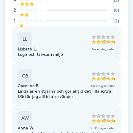
Kinesiologi
2
(
0
)
1
(
1
)
Kinesisk medicin
LL
Kiropraktik
till
Linda
Lisbeth L.
för en dag sedan
Lugn och trivsam miljö
Klangmassage
Klippning
CB
till
Linda
Caroline B.
för 2 dagar sedan
Linda är en stjärna och gör alltid det lilla extra!
Klippning & Slingor
Därför jag alltid återvänder!
Klippning ungdom
AW
till
Linda
Koppningsmassage
Anna W.
för 15 dagar sedan