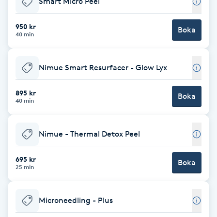
Smart Micro Peel
Brynformning
950 kr
Boka
40 min
Brynfärgning
Nimue Smart Resurfacer - Glow Lyx
Brynplockning
895 kr
Boka
Bröllopsuppsättning
40 min
C
Nimue - Thermal Detox Peel
Celluliter
695 kr
Boka
Coachning
25 min
Color correction
Microneedling - Plus