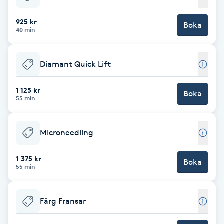
Fransk manikyr
925 kr
Boka
40 min
Fransrengöring
Diamant Quick Lift
Frekvensterapi
1 125 kr
Boka
Friskvård
55 min
Friskvårdsmassage
Microneedling
Frisör
1 375 kr
Boka
55 min
Funktionsanalys
Färg Fransar
Färgning