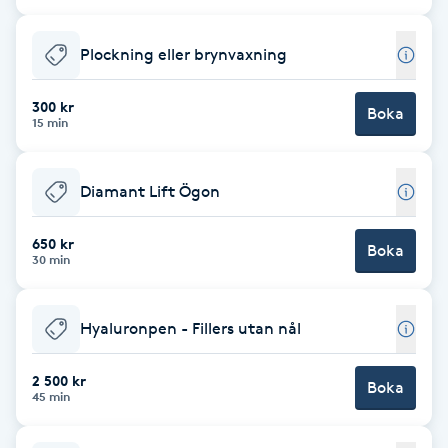
Gua Sha-massage
Plockning eller brynvaxning
H
300 kr
Boka
Hatha Yoga
15 min
Headspa
Diamant Lift Ögon
Healing
650 kr
Boka
30 min
Herrklippning
Hyaluronpen - Fillers utan nål
HIFU
2 500 kr
Boka
45 min
Hollywood Peel