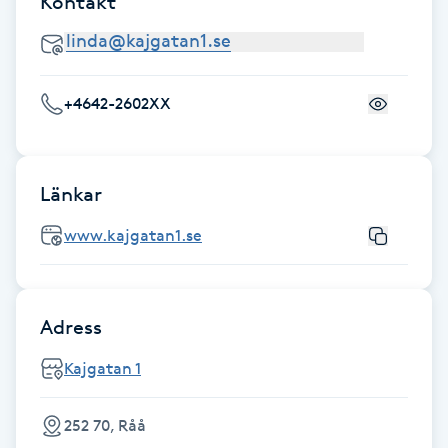
Kontakt
LED-ljusterapi
+4642-2602XX
Liktornar
LPG
Länkar
LPG-behandling
www.kajgatan1.se
LPG-massage
Adress
Luggklippning
Kajgatan 1
Lymfmassage
252 70, Råå
Läpptatuering