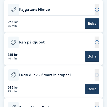
Babylights
Kajgatans Nimue
Balayage
935 kr
Boka
55 min
Bambumassage
Ren på djupet
Barber
785 kr
Boka
40 min
Barnklippning
Lugn & läk - Smart Micropeel
BIAB
695 kr
Blowout
Boka
25 min
Bottenfärg