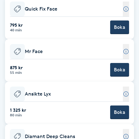
Fotsvamp
Quick Fix Face
Fotvård
795 kr
Boka
40 min
Fransar
Mr Face
Fransborttagning
875 kr
Boka
55 min
Fransfärgning
Fransförlängning
Ansikte Lyx
1 325 kr
Fransförlängning Megavolym
Boka
80 min
Fransförlängning Volym
Diamant Deep Cleans