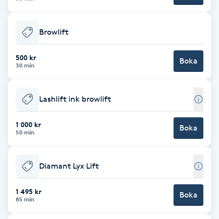
F
Browlift
Face framing
500 kr
Boka
Faceliftmassage
30 min
Fet hårbotten
Lashlift ink browlift
Fettreducering
1 000 kr
Boka
50 min
Fibromassage
Diamant Lyx Lift
Fillers
1 495 kr
Boka
85 min
Fotmassage