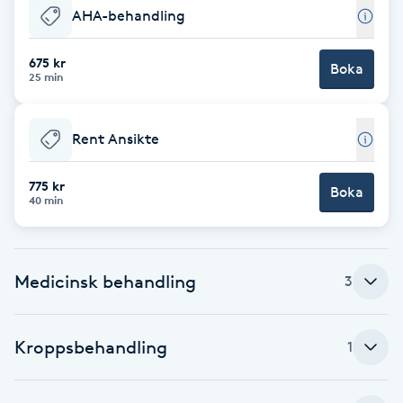
Hot Stone Massage
AHA-behandling
Hot yoga
675 kr
Boka
25 min
Hudföryngring
Rent Ansikte
Huduppstramning
775 kr
Boka
40 min
Hudvård
Hyaluronsyra
Medicinsk behandling
3
Hyperhidros
Kroppsbehandling
1
Hypnos