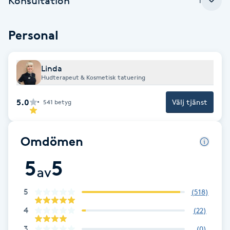
Konsultation
1
IPL hårborttagning
Personal
IR-massage
J
Linda
Hudterapeut & Kosmetisk tatuering
Japansk massage
5.0
Välj tjänst
541
betyg
K
K18
Omdömen
Katun fransar
5
5
av
Kemisk peeling
5
(
518
)
4
(
22
)
Keratinbehandling
3
(
0
)