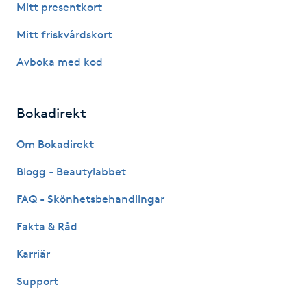
Mitt presentkort
Nagelförlängning gelé
Mitt friskvårdskort
Avboka med kod
Nagelförlängning glasfiber
Nagelförlängning silke
Bokadirekt
Om Bokadirekt
Nagelförstärkning
Blogg - Beautylabbet
Nagelklippning
FAQ - Skönhetsbehandlingar
Nagelsvamp
Fakta & Råd
Karriär
Nageltrång
Support
Nagelvård