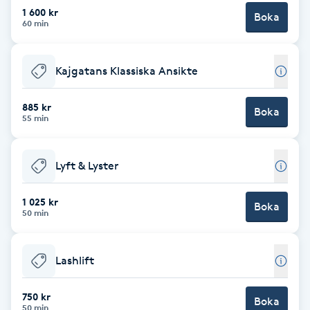
Cryoterapi
1 600 kr
Boka
60 min
D
Damklippning
Kajgatans Klassiska Ansikte
Dermapen
885 kr
Boka
55 min
Diamantslipning
E
Lyft & Lyster
Enzympeeling
1 025 kr
Boka
50 min
Extensions
Lashlift
Extensions borttagning
750 kr
Boka
Eyeliner-tatuering
50 min