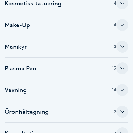
Kosmetisk tatuering
4
Hårborttagning
Hårbottenbehandling
Make-Up
4
Hårförlängning
Manikyr
2
Hårvård
Plasma Pen
13
Hälsa
Hälsprickor
Vaxning
14
I
Idrottsmassage
Öronhåltagning
2
IPL