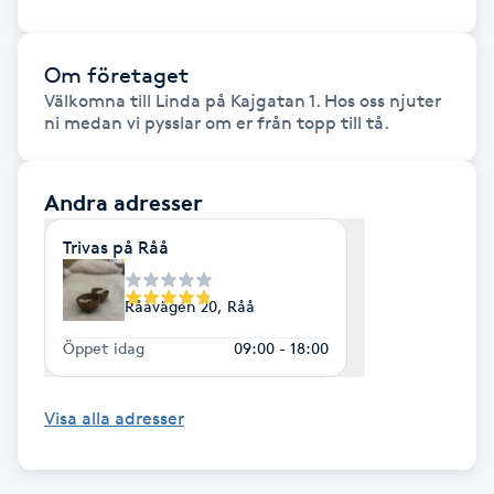
M
Om företaget
Makeup
Välkomna till Linda på Kajgatan 1. Hos oss njuter 
ni medan vi pysslar om er från topp till tå.
Manikyr & Pedikyr
Andra adresser
Massage
Trivas på Råå
Medial vägledning
Rååvägen 20, Råå
Medicinsk massage
Öppet idag
09:00 - 18:00
Meditation
Visa alla adresser
Medium