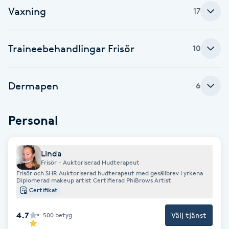
Vaxning
17
F
Face framing
Traineebehandlingar Frisör
10
Faceliftmassage
Dermapen
6
Fet hårbotten
Personal
Fettreducering
Fibromassage
Linda
Frisör - Auktoriserad Hudterapeut
Frisör och SHR Auktoriserad hudterapeut med gesällbrev i yrkena
Diplomerad makeup artist Certifierad PhiBrows Artist
Fillers
Certifikat
Fotmassage
4.7
Välj tjänst
500
betyg