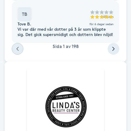
Gua Sha-massage
TB
till
Linn
H
Tove B.
för 6 dagar sedan
Vi var där med vår dotter på 3 år som klippte
sig. Det gick supersmidigt och dottern blev nöjd!
Hatha Yoga
Sida
1
av
198
Headspa
Healing
Herrklippning
HIFU
Hollywood Peel