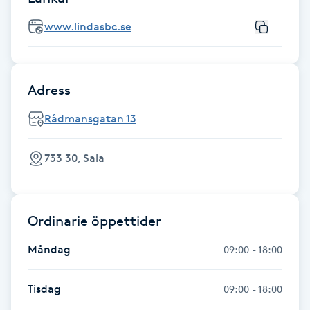
Hårborttagning
www.lindasbc.se
Hårbottenbehandling
Hårförlängning
Adress
Rådmansgatan 13
Hårvård
733 30, Sala
Hälsa
Hälsprickor
Ordinarie öppettider
I
Måndag
09:00 - 18:00
Idrottsmassage
Tisdag
09:00 - 18:00
IPL