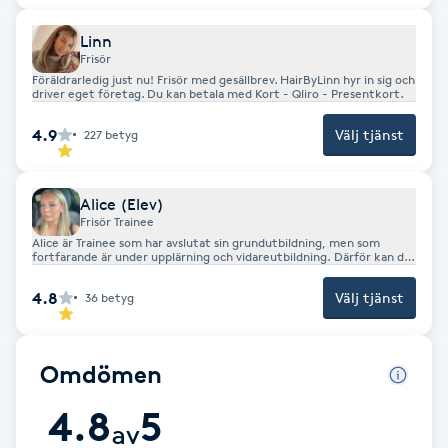
Fransk manikyr
Linn
Frisör
Fransrengöring
Föräldrarledig just nu! Frisör med gesällbrev. HairByLinn hyr in sig och
driver eget företag. Du kan betala med Kort - Qliro - Presentkort.
Frekvensterapi
4.9
Välj tjänst
227
betyg
Friskvård
Alice (Elev)
Frisör Trainee
Friskvårdsmassage
Alice är Trainee som har avslutat sin grundutbildning, men som
fortfarande är under upplärning och vidareutbildning. Därför kan du
som kund inte alltid förvänta dig samma resultat som hos en
färdigutbildad frisör. Detta kan innebära att slutresultatet inte
4.8
Välj tjänst
36
betyg
Frisör
alltid blir exakt som tänk, tex. så ljust eller mörkt som du önskar.
Har du specifika önskemål eller krav på slutresultatet
rekommenderar vi att du istället bokar hos en färdigutbildad frisör.
Alice har 25% på sina behandlingar på ordinarie pris.
Funktionsanalys
Omdömen
4.8
5
Färgning
av