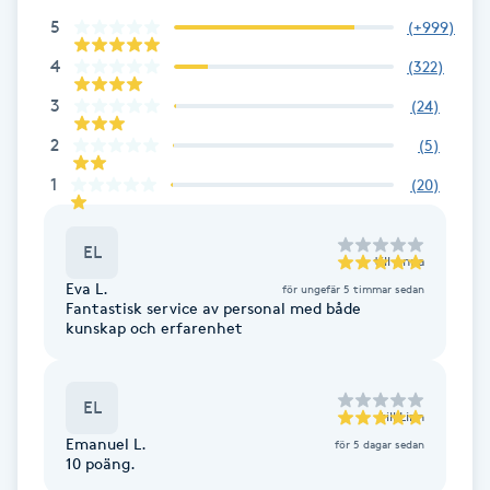
Föning
5
(
+999
)
G
4
(
322
)
3
(
24
)
Gel naglar
2
(
5
)
Gelenaglar
1
(
20
)
Gellack
EL
till
Anna
Eva L.
för ungefär 5 timmar sedan
Gellack med förstärkning
Fantastisk service av personal med både
kunskap och erfarenhet
Gravidmassage
EL
Gravidyoga
till
Linn
Emanuel L.
för 5 dagar sedan
10 poäng.
Gruppträning