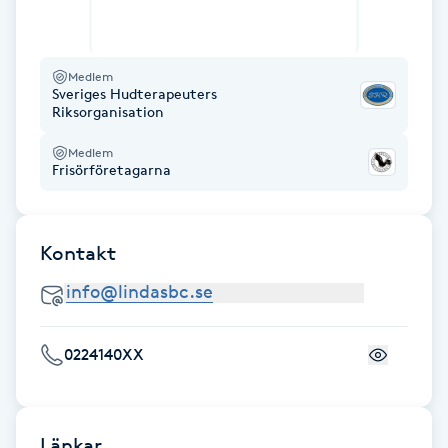
Hot Stone Massage
Hot yoga
Medlem
Sveriges Hudterapeuters
Riksorganisation
Hudföryngring
Medlem
Frisörföretagarna
Huduppstramning
Hudvård
Kontakt
Hyaluronsyra
Hyperhidros
0224140XX
Hypnos
Länkar