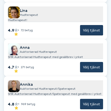
Fotsvamp
Lina
Hudterapeut
Fotvård
Hudterapeut!
4.9
Välj tjänst
72
betyg
Fransar
Fransborttagning
Anna
Auktoriserad Hudterapeut
SHR Auktoriserad Hudterapeut med gesällbrev i yrket
Fransfärgning
4.7
Välj tjänst
271
betyg
Fransförlängning
Annika
Fransförlängning Megavolym
Auktoriserad Hudterapeut/Spaterapeut
SHR Auktoriserad Hudterapeut/Spaterapeut med gesällbrev i yrket
Fransförlängning Volym
4.8
Välj tjänst
969
betyg