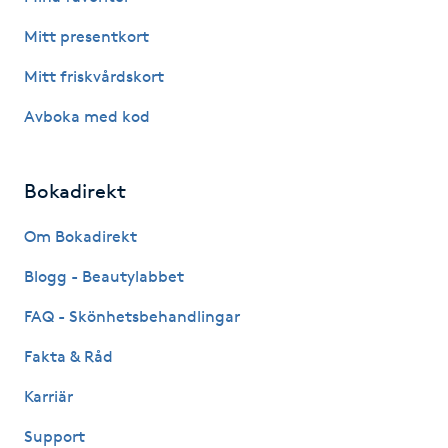
Mitt presentkort
LED-ljusterapi
Mitt friskvårdskort
Liktornar
Avboka med kod
LPG
Bokadirekt
LPG-behandling
Om Bokadirekt
LPG-massage
Blogg - Beautylabbet
FAQ - Skönhetsbehandlingar
Luggklippning
Fakta & Råd
Lymfmassage
Karriär
Support
Läpptatuering