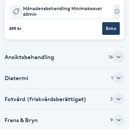
Månadensbehandling Minimakeover
Babylights
60min
Balayage
Boka
695 kr
Bambumassage
Ansiktsbehandling
16
Barber
Barnklippning
Diatermi
1
BIAB
Fotvård (friskvårdsberättigat)
3
Blowout
Frans & Bryn
9
Bottenfärg