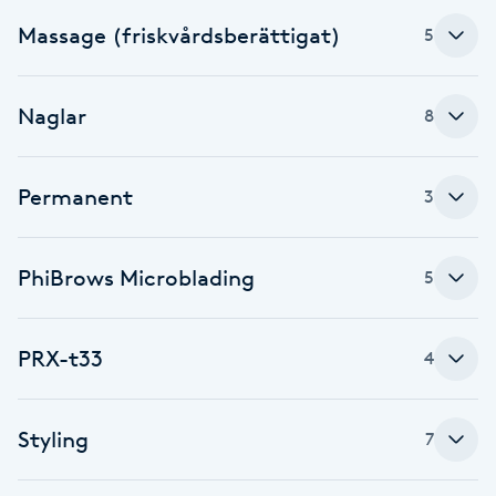
Cryoterapi
Massage (friskvårdsberättigat)
5
D
Damklippning
Naglar
8
Dermapen
Permanent
3
Diamantslipning
E
PhiBrows Microblading
5
Enzympeeling
PRX-t33
4
Extensions
Extensions borttagning
Styling
7
Eyeliner-tatuering