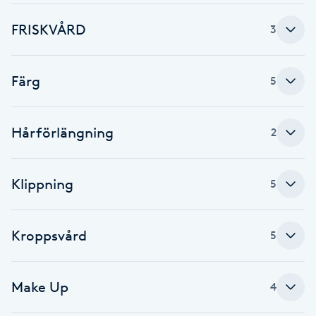
Brynformning
FRISKVÅRD
3
Brynfärgning
Färg
5
Brynplockning
Hårförlängning
2
Bröllopsuppsättning
C
Klippning
5
Celluliter
Kroppsvård
5
Coachning
Color correction
Make Up
4