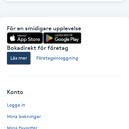
Kosmetisk tatuering
Kostrådgivning
För en smidigare upplevelse
Kroppsinpackning
Bokadirekt för företag
Kroppspeeling
Läs mer
Företagsinloggning
Käkledsbehandling
Kärlbehandling
Konto
L
Logga in
Laserbehandling
Mina bokningar
Lashlift Keratin
Mina favoriter