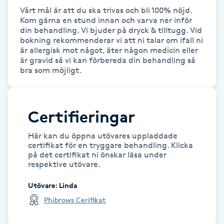
Vårt mål är att du ska trivas och bli 100% nöjd. 
Kinesiologi
Kom gärna en stund innan och varva ner inför 
din behandling. Vi bjuder på dryck & tilltugg. Vid 
bokning rekommenderar vi att ni talar om ifall ni 
Kinesisk medicin
är allergisk mot något, äter någon medicin eller 
är gravid så vi kan förbereda din behandling så 
Kiropraktik
bra som möjligt.
Klangmassage
Certifieringar
Klippning
Här kan du öppna utövares uppladdade
certifikat för en tryggare behandling. Klicka
Klippning & Slingor
på det certifikat ni önskar läsa under
respektive utövare.
Klippning ungdom
Utövare
:
Linda
Phibrows Cerifikat
Koppningsmassage