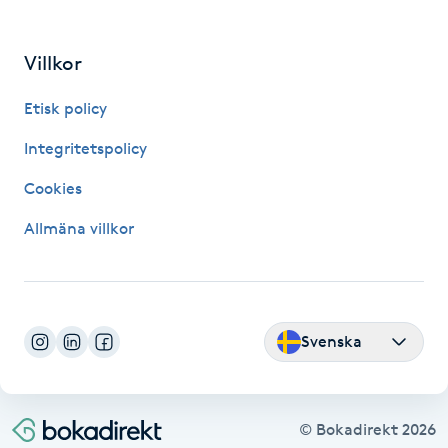
M
Villkor
Makeup
Etisk policy
Manikyr & Pedikyr
Integritetspolicy
Massage
Cookies
Allmäna villkor
Medial vägledning
Medicinsk massage
Svenska
Meditation
Medium
© Bokadirekt
2026