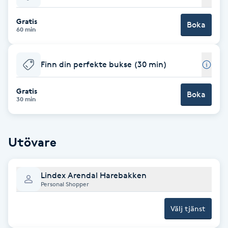
Babylights
Gratis
Boka
60 min
Balayage
Finn din perfekte bukse (30 min)
Bambumassage
Gratis
Boka
30 min
Barber
Barnklippning
Utövare
BIAB
Lindex Arendal Harebakken
Personal Shopper
Blowout
Välj tjänst
Bottenfärg