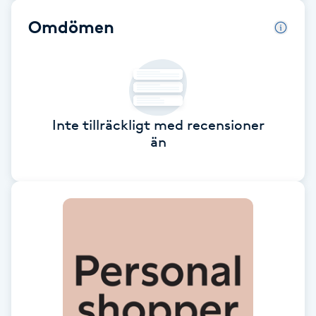
Omdömen
Brynformning
Brynfärgning
Brynplockning
Inte tillräckligt med recensioner
än
Bröllopsuppsättning
C
Celluliter
Coachning
Color correction