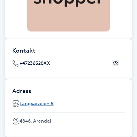
Cryoterapi
D
Damklippning
Dermapen
Kontakt
Diamantslipning
+47236520XX
E
Enzympeeling
Adress
Extensions
Langsæveien 5
Extensions borttagning
4846, Arendal
Eyeliner-tatuering