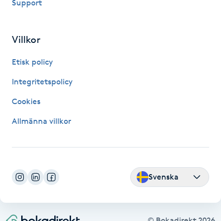
Support
Föning
G
Villkor
Gel naglar
Etisk policy
Gelenaglar
Integritetspolicy
Cookies
Gellack
Allmänna villkor
Gellack med förstärkning
Gravidmassage
Svenska
Gravidyoga
Gruppträning
© Bokadirekt
2026