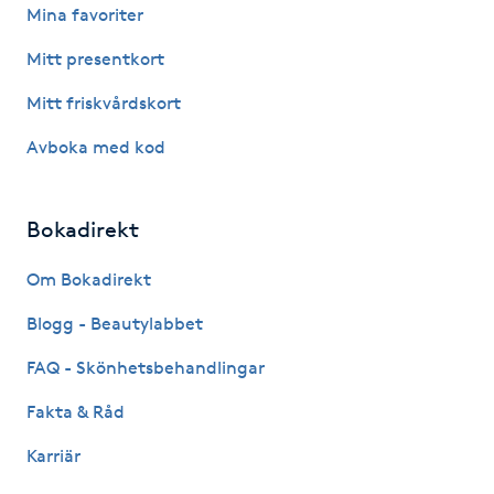
Mina favoriter
Fransk manikyr
Mitt presentkort
Fransrengöring
Mitt friskvårdskort
Frekvensterapi
Avboka med kod
Friskvård
Bokadirekt
Friskvårdsmassage
Om Bokadirekt
Blogg - Beautylabbet
Frisör
FAQ - Skönhetsbehandlingar
Funktionsanalys
Fakta & Råd
Färgning
Karriär