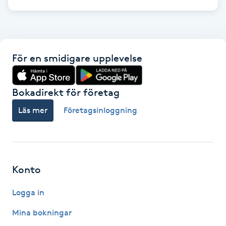
Fotsvamp
Fotvård
För en smidigare upplevelse
Fransar
Bokadirekt för företag
Fransborttagning
Läs mer
Företagsinloggning
Fransfärgning
Fransförlängning
Konto
Fransförlängning Megavolym
Logga in
Fransförlängning Volym
Mina bokningar