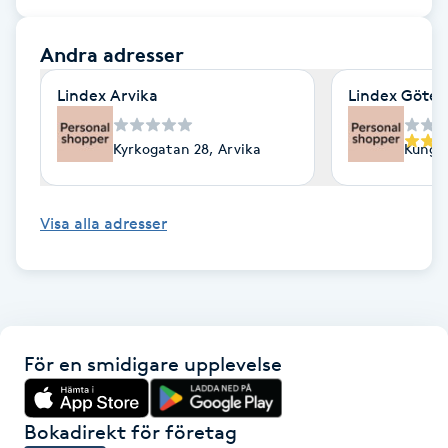
F
Andra adresser
Face framing
Lindex Arvika
Lindex Göte
Faceliftmassage
Kyrkogatan 28, Arvika
Kungsp
Fet hårbotten
Visa alla adresser
Fettreducering
Fibromassage
Fillers
För en smidigare upplevelse
Fotmassage
Bokadirekt för företag