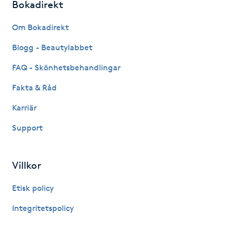
Bokadirekt
Fransk manikyr
Om Bokadirekt
Fransrengöring
Blogg - Beautylabbet
Frekvensterapi
FAQ - Skönhetsbehandlingar
Fakta & Råd
Friskvård
Karriär
Friskvårdsmassage
Support
Frisör
Villkor
Funktionsanalys
Etisk policy
Färgning
Integritetspolicy