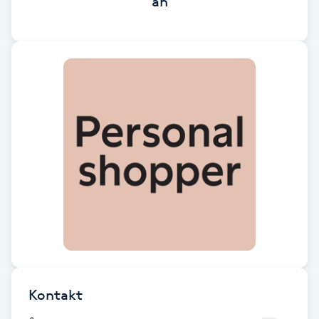
än
Brynformning
Brynfärgning
Brynplockning
Bröllopsuppsättning
C
Celluliter
Coachning
Color correction
Kontakt