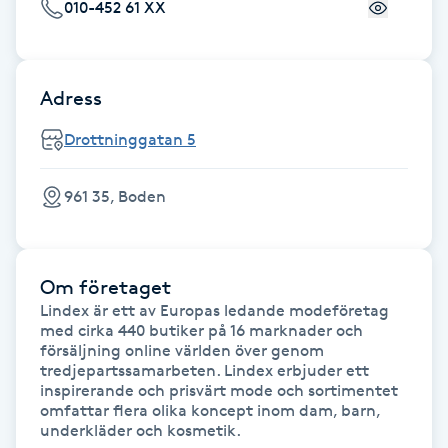
Cryoterapi
010-452 61 XX
D
Damklippning
Adress
Drottninggatan 5
Dermapen
Diamantslipning
961 35, Boden
E
Enzympeeling
Om företaget
Lindex är ett av Europas ledande modeföretag 
med cirka 440 butiker på 16 marknader och 
Extensions
försäljning online världen över genom 
tredjepartssamarbeten. Lindex erbjuder ett 
Extensions borttagning
inspirerande och prisvärt mode och sortimentet 
omfattar flera olika koncept inom dam, barn, 
underkläder och kosmetik.
Eyeliner-tatuering