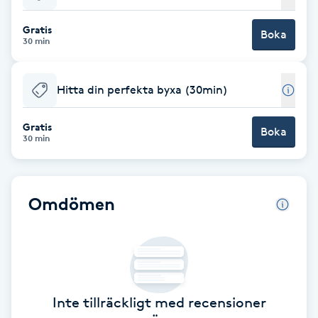
Babylights
Gratis
Boka
30 min
Balayage
Hitta din perfekta byxa (30min)
Bambumassage
Gratis
Boka
30 min
Barber
Barnklippning
Omdömen
BIAB
Blowout
Inte tillräckligt med recensioner
Bottenfärg