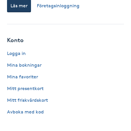
Läs mer
Företagsinloggning
Fotsvamp
Fotvård
Fransar
Konto
Logga in
Fransborttagning
Mina bokningar
Fransfärgning
Mina favoriter
Fransförlängning
Mitt presentkort
Mitt friskvårdskort
Fransförlängning Megavolym
Avboka med kod
Fransförlängning Volym