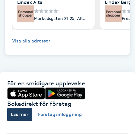
Lindex Alta
Lindex Berge
Fotsvamp
Markedsgaten 21-25, Alta
Preste
Fotvård
Fransar
Visa alla adresser
Fransborttagning
Fransfärgning
För en smidigare upplevelse
Fransförlängning
Bokadirekt för företag
Fransförlängning Megavolym
Läs mer
Företagsinloggning
Fransförlängning Volym