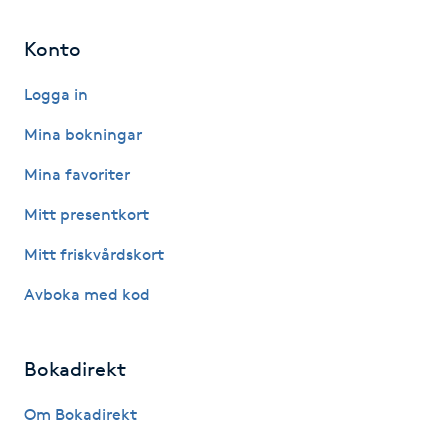
Fransk manikyr
Konto
Fransrengöring
Logga in
Frekvensterapi
Mina bokningar
Mina favoriter
Friskvård
Mitt presentkort
Friskvårdsmassage
Mitt friskvårdskort
Avboka med kod
Frisör
Funktionsanalys
Bokadirekt
Färgning
Om Bokadirekt