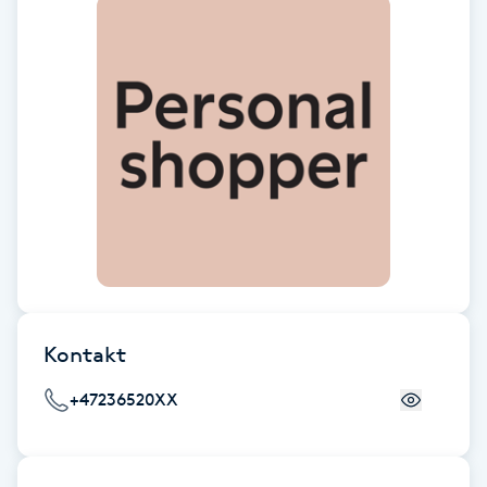
Cryoterapi
D
Damklippning
Dermapen
Diamantslipning
E
Enzympeeling
Kontakt
Extensions
+47236520XX
Extensions borttagning
Eyeliner-tatuering