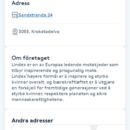
Adress
F
Sandstranda 24
Face framing
3055, Krokstadelva
Faceliftmassage
Fet hårbotten
Om företaget
Lindex er en av Europas ledende motekjeder som 
tilbyr inspirerende og prisgunstig mote. 
Fettreducering
Lindex`høyere formål er å inspirere og styrke 
kvinner overalt, og bærekraftløftet er å utgjøre 
Fibromassage
en forskjell for fremtidige generasjoner ved å 
styrke kvinner, respektere planeten og sikre 
menneskerettighetene.
Fillers
Andra adresser
Fotmassage