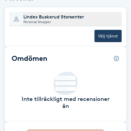
Brynformning
Lindex Buskerud Storsenter
Personal Shopper
Brynfärgning
Välj tjänst
Brynplockning
Omdömen
Bröllopsuppsättning
C
Celluliter
Inte tillräckligt med recensioner
Coachning
än
Color correction