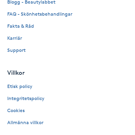
Blogg - Beautylabbet
Föning
FAQ - Skönhetsbehandlingar
G
Fakta & Råd
Gel naglar
Karriär
Gelenaglar
Support
Gellack
Villkor
Gellack med förstärkning
Etisk policy
Gravidmassage
Integritetspolicy
Cookies
Gravidyoga
Allmänna villkor
Gruppträning