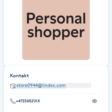
Cryoterapi
D
Damklippning
Dermapen
Diamantslipning
E
Enzympeeling
Kontakt
Extensions
Extensions borttagning
+47236521XX
Eyeliner-tatuering