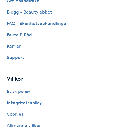
Om Bokadirekt
Föning
Blogg - Beautylabbet
G
FAQ - Skönhetsbehandlingar
Gel naglar
Fakta & Råd
Gelenaglar
Karriär
Support
Gellack
Gellack med förstärkning
Villkor
Etisk policy
Gravidmassage
Integritetspolicy
Gravidyoga
Cookies
Gruppträning
Allmänna villkor