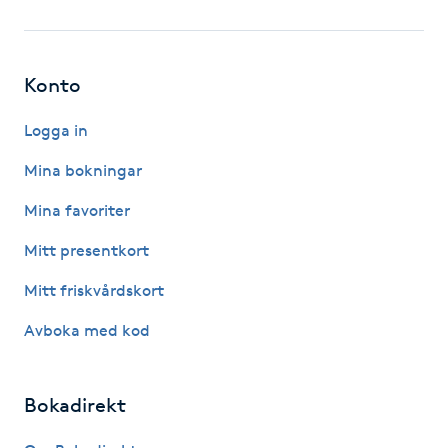
Fransk manikyr
Fransrengöring
Konto
Logga in
Frekvensterapi
Mina bokningar
Friskvård
Mina favoriter
Friskvårdsmassage
Mitt presentkort
Mitt friskvårdskort
Frisör
Avboka med kod
Funktionsanalys
Bokadirekt
Färgning