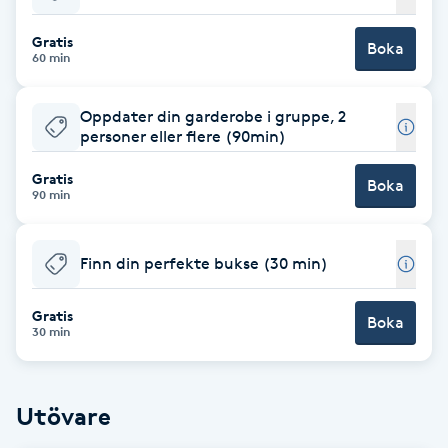
Babylights
Gratis
Boka
60 min
Balayage
Oppdater din garderobe i gruppe, 2
personer eller flere (90min)
Bambumassage
Gratis
Boka
90 min
Barber
Barnklippning
Finn din perfekte bukse (30 min)
BIAB
Gratis
Boka
30 min
Blowout
Utövare
Bottenfärg