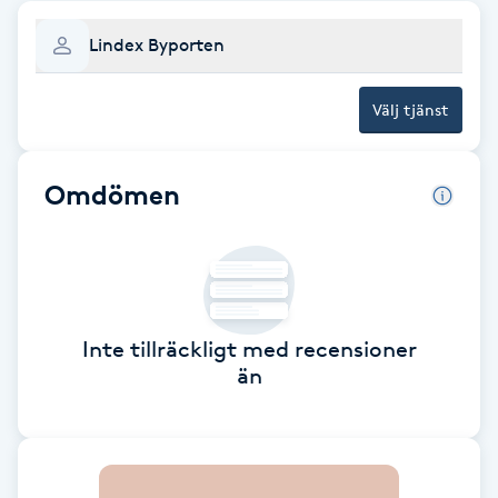
Brynformning
Lindex Byporten
Brynfärgning
Välj tjänst
Brynplockning
Omdömen
Bröllopsuppsättning
C
Celluliter
Inte tillräckligt med recensioner
än
Coachning
Color correction