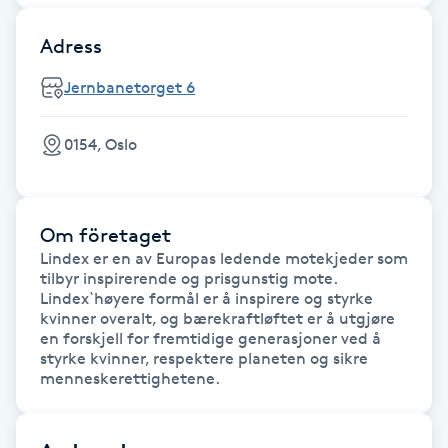
F
Adress
Face framing
Jernbanetorget 6
Faceliftmassage
0154, Oslo
Fet hårbotten
Om företaget
Fettreducering
Lindex er en av Europas ledende motekjeder som 
tilbyr inspirerende og prisgunstig mote. 
Lindex`høyere formål er å inspirere og styrke 
Fibromassage
kvinner overalt, og bærekraftløftet er å utgjøre 
en forskjell for fremtidige generasjoner ved å 
Fillers
styrke kvinner, respektere planeten og sikre 
menneskerettighetene.
Fotmassage