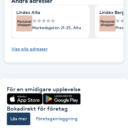
Andra adresser
Fotsvamp
Lindex Alta
Lindex Berge
Fotvård
Markedsgaten 21-25, Alta
Preste
Fransar
Visa alla adresser
Fransborttagning
Fransfärgning
Fransförlängning
För en smidigare upplevelse
Fransförlängning Megavolym
Bokadirekt för företag
Fransförlängning Volym
Läs mer
Företagsinloggning