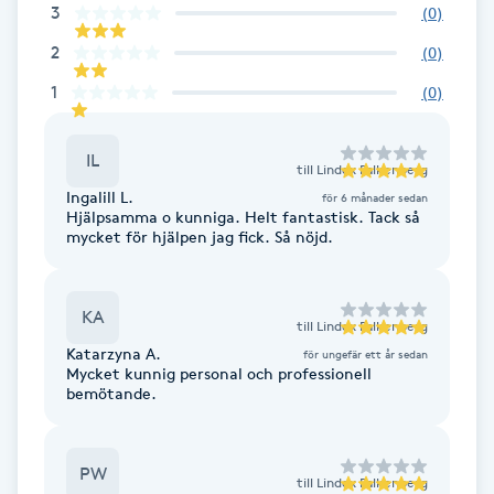
3
(
0
)
Brynformning
2
(
0
)
1
(
0
)
Brynfärgning
IL
Brynplockning
till
Lindex Falkenberg
Ingalill L.
för 6 månader sedan
Hjälpsamma o kunniga. Helt fantastisk. Tack så
Bröllopsuppsättning
mycket för hjälpen jag fick. Så nöjd.
C
Celluliter
KA
till
Lindex Falkenberg
Katarzyna A.
för ungefär ett år sedan
Mycket kunnig personal och professionell
Coachning
bemötande.
Color correction
PW
till
Lindex Falkenberg