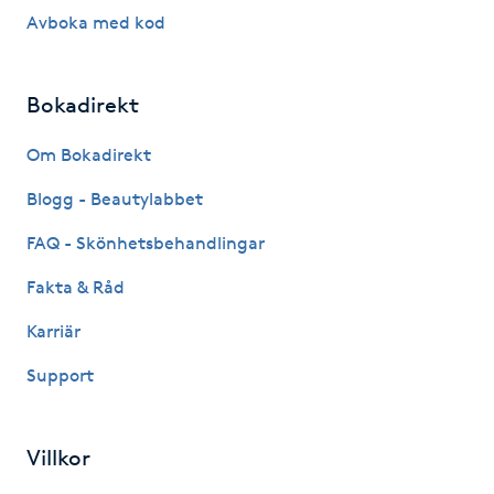
Föning
Avboka med kod
G
Bokadirekt
Gel naglar
Om Bokadirekt
Gelenaglar
Blogg - Beautylabbet
Gellack
FAQ - Skönhetsbehandlingar
Fakta & Råd
Gellack med förstärkning
Karriär
Gravidmassage
Support
Gravidyoga
Villkor
Gruppträning