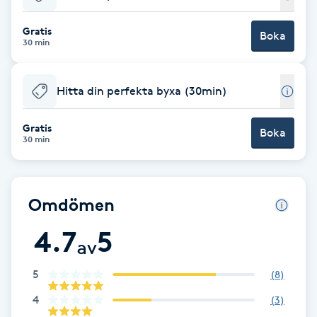
Babylights
Gratis
Boka
30 min
Balayage
Hitta din perfekta byxa (30min)
Bambumassage
Gratis
Boka
30 min
Barber
Barnklippning
Omdömen
BIAB
4.7
5
av
Blowout
5
(
8
)
4
(
3
)
Bottenfärg