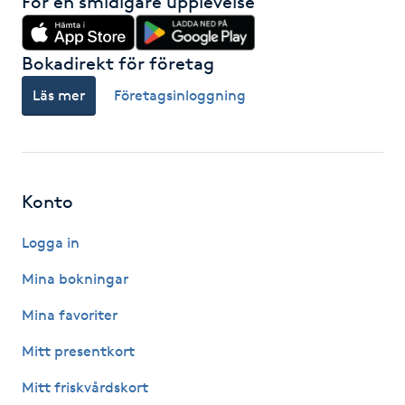
För en smidigare upplevelse
Fransk manikyr
Bokadirekt för företag
Fransrengöring
Läs mer
Företagsinloggning
Frekvensterapi
Friskvård
Konto
Friskvårdsmassage
Logga in
Frisör
Mina bokningar
Mina favoriter
Funktionsanalys
Mitt presentkort
Färgning
Mitt friskvårdskort