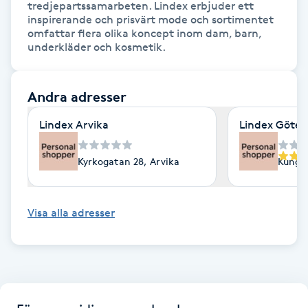
tredjepartssamarbeten. Lindex erbjuder ett 
Fotsvamp
inspirerande och prisvärt mode och sortimentet 
omfattar flera olika koncept inom dam, barn, 
underkläder och kosmetik.
Fotvård
Fransar
Andra adresser
Lindex Arvika
Lindex Göte
Fransborttagning
Kyrkogatan 28, Arvika
Kungsp
Fransfärgning
Fransförlängning
Visa alla adresser
Fransförlängning Megavolym
Fransförlängning Volym