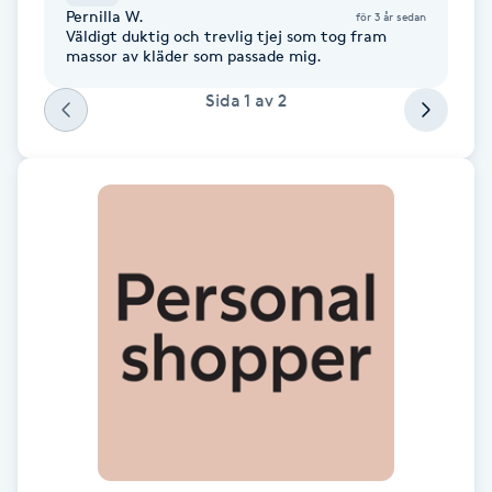
Cryoterapi
Pernilla W.
för 3 år sedan
Väldigt duktig och trevlig tjej som tog fram
D
massor av kläder som passade mig.
Damklippning
Sida
1
av
2
Dermapen
Diamantslipning
E
Enzympeeling
Extensions
Extensions borttagning
Eyeliner-tatuering