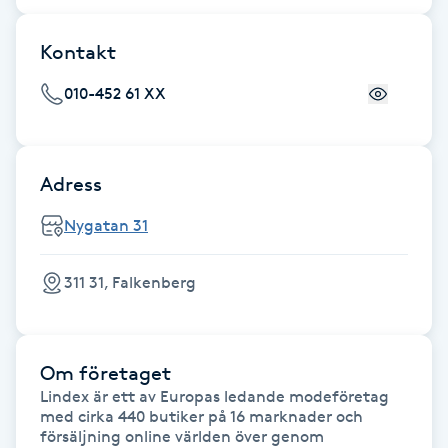
F
Kontakt
Face framing
010-452 61 XX
Faceliftmassage
Adress
Fet hårbotten
Nygatan 31
Fettreducering
311 31, Falkenberg
Fibromassage
Fillers
Om företaget
Lindex är ett av Europas ledande modeföretag 
Fotmassage
med cirka 440 butiker på 16 marknader och 
försäljning online världen över genom 