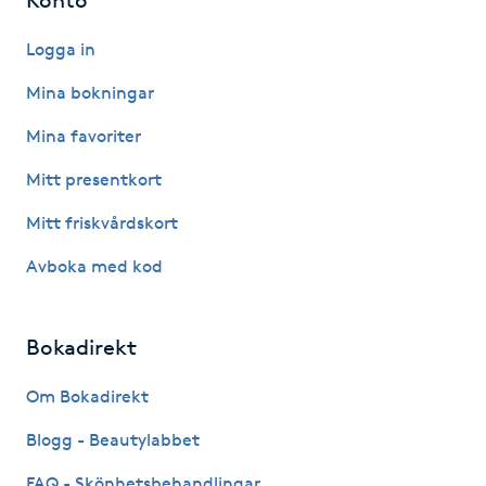
Fotsvamp
Logga in
Fotvård
Mina bokningar
Mina favoriter
Fransar
Mitt presentkort
Fransborttagning
Mitt friskvårdskort
Fransfärgning
Avboka med kod
Fransförlängning
Bokadirekt
Fransförlängning Megavolym
Om Bokadirekt
Blogg - Beautylabbet
Fransförlängning Volym
FAQ - Skönhetsbehandlingar