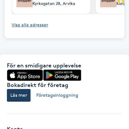
Kyrkogatan 28, Arvika
Kungsp
F
Face framing
Visa alla adresser
Faceliftmassage
Fet hårbotten
För en smidigare upplevelse
Fettreducering
Bokadirekt för företag
Fibromassage
Läs mer
Företagsinloggning
Fillers
Fotmassage
Konto