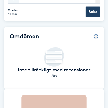
Babylights
Gratis
Boka
30 min
Balayage
Omdömen
Bambumassage
Barber
Barnklippning
Inte tillräckligt med recensioner
än
BIAB
Blowout
Bottenfärg