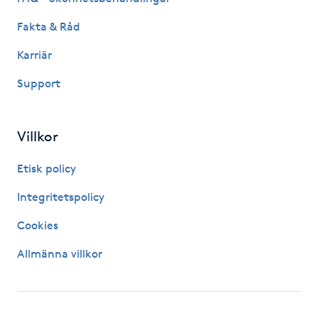
Fransk manikyr
Fakta & Råd
Fransrengöring
Karriär
Support
Frekvensterapi
Friskvård
Villkor
Etisk policy
Friskvårdsmassage
Integritetspolicy
Frisör
Cookies
Funktionsanalys
Allmänna villkor
Färgning