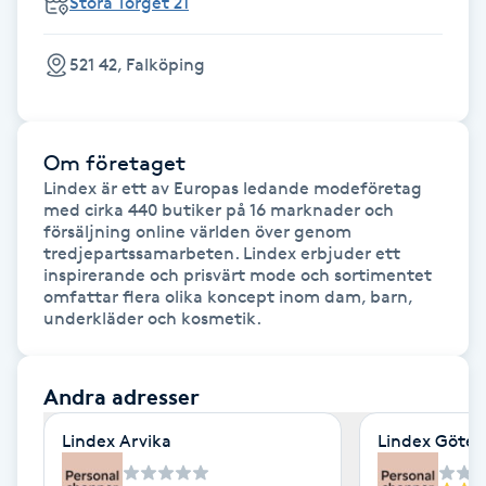
Stora Torget 21
Cryoterapi
D
521 42, Falköping
Damklippning
Dermapen
Om företaget
Lindex är ett av Europas ledande modeföretag 
med cirka 440 butiker på 16 marknader och 
Diamantslipning
försäljning online världen över genom 
E
tredjepartssamarbeten. Lindex erbjuder ett 
inspirerande och prisvärt mode och sortimentet 
omfattar flera olika koncept inom dam, barn, 
Enzympeeling
underkläder och kosmetik.
Extensions
Andra adresser
Extensions borttagning
Lindex Arvika
Lindex Göte
Eyeliner-tatuering