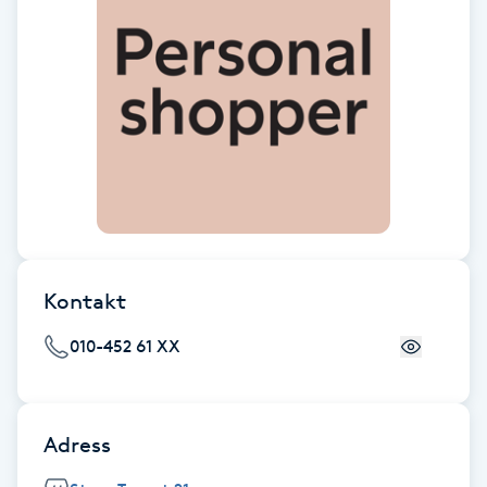
Brynformning
Brynfärgning
Brynplockning
Bröllopsuppsättning
C
Kontakt
Celluliter
010-452 61 XX
Coachning
Color correction
Adress