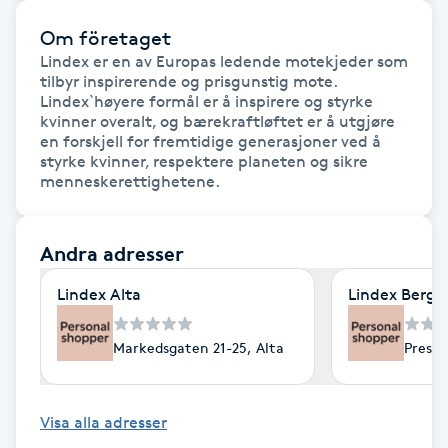
F
Om företaget
Lindex er en av Europas ledende motekjeder som 
Face framing
tilbyr inspirerende og prisgunstig mote. 
Lindex`høyere formål er å inspirere og styrke 
kvinner overalt, og bærekraftløftet er å utgjøre 
Faceliftmassage
en forskjell for fremtidige generasjoner ved å 
styrke kvinner, respektere planeten og sikre 
menneskerettighetene.
Fet hårbotten
Fettreducering
Andra adresser
Lindex Alta
Lindex Berge
Fibromassage
Markedsgaten 21-25, Alta
Preste
Fillers
Fotmassage
Visa alla adresser