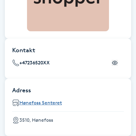
Cryoterapi
D
Damklippning
Dermapen
Kontakt
Diamantslipning
+47236520XX
E
Enzympeeling
Adress
Extensions
Hønefoss Senteret
Extensions borttagning
3510, Hønefoss
Eyeliner-tatuering