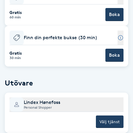
Babylights
Gratis
Boka
60 min
Balayage
Finn din perfekte bukse (30 min)
Bambumassage
Gratis
Boka
30 min
Barber
Barnklippning
Utövare
BIAB
Lindex Hønefoss
Personal Shopper
Blowout
Välj tjänst
Bottenfärg