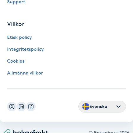
Support
Föning
G
Villkor
Gel naglar
Etisk policy
Gelenaglar
Integritetspolicy
Cookies
Gellack
Allmänna villkor
Gellack med förstärkning
Gravidmassage
Svenska
Gravidyoga
Gruppträning
© Bokadirekt
2026