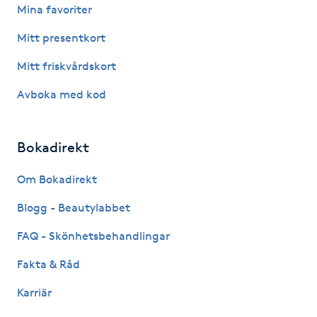
Mina favoriter
Fransk manikyr
Mitt presentkort
Fransrengöring
Mitt friskvårdskort
Frekvensterapi
Avboka med kod
Friskvård
Bokadirekt
Friskvårdsmassage
Om Bokadirekt
Blogg - Beautylabbet
Frisör
FAQ - Skönhetsbehandlingar
Funktionsanalys
Fakta & Råd
Färgning
Karriär