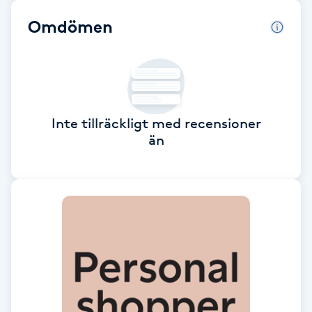
Omdömen
Brynformning
Brynfärgning
Brynplockning
Inte tillräckligt med recensioner
än
Bröllopsuppsättning
C
Celluliter
Coachning
Color correction