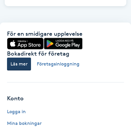
Fotsvamp
Fotvård
För en smidigare upplevelse
Fransar
Bokadirekt för företag
Fransborttagning
Läs mer
Företagsinloggning
Fransfärgning
Fransförlängning
Konto
Fransförlängning Megavolym
Logga in
Fransförlängning Volym
Mina bokningar