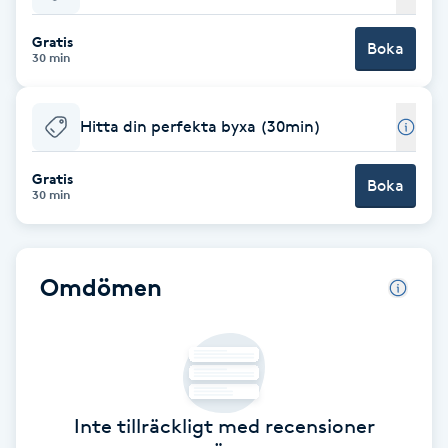
Babylights
Gratis
Boka
30 min
Balayage
Hitta din perfekta byxa (30min)
Bambumassage
Gratis
Boka
30 min
Barber
Barnklippning
Omdömen
BIAB
Blowout
Inte tillräckligt med recensioner
Bottenfärg