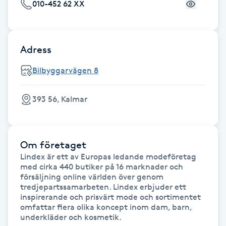
Cryoterapi
010-452 62 XX
D
Damklippning
Adress
Bilbyggarvägen 8
Dermapen
Diamantslipning
393 56, Kalmar
E
Enzympeeling
Om företaget
Lindex är ett av Europas ledande modeföretag 
med cirka 440 butiker på 16 marknader och 
Extensions
försäljning online världen över genom 
tredjepartssamarbeten. Lindex erbjuder ett 
Extensions borttagning
inspirerande och prisvärt mode och sortimentet 
omfattar flera olika koncept inom dam, barn, 
underkläder och kosmetik.
Eyeliner-tatuering