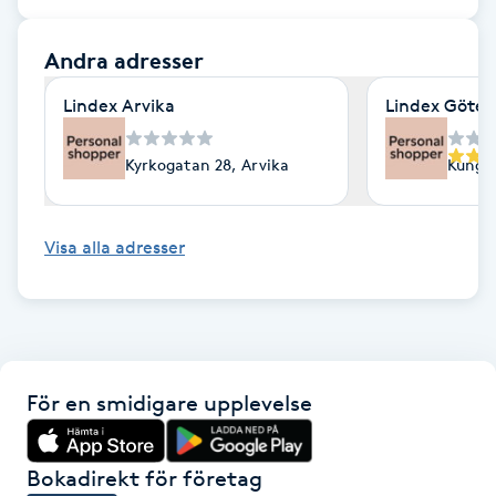
F
Andra adresser
Face framing
Lindex Arvika
Lindex Göte
Faceliftmassage
Kyrkogatan 28, Arvika
Kungsp
Fet hårbotten
Visa alla adresser
Fettreducering
Fibromassage
Fillers
För en smidigare upplevelse
Fotmassage
Bokadirekt för företag