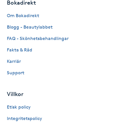
Bokadirekt
Fransk manikyr
Om Bokadirekt
Fransrengöring
Blogg - Beautylabbet
Frekvensterapi
FAQ - Skönhetsbehandlingar
Fakta & Råd
Friskvård
Karriär
Friskvårdsmassage
Support
Frisör
Villkor
Funktionsanalys
Etisk policy
Färgning
Integritetspolicy