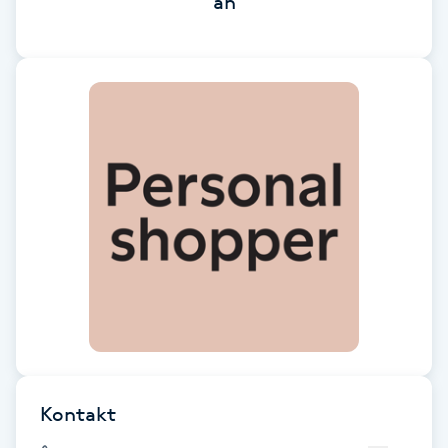
än
Brynformning
Brynfärgning
Brynplockning
Bröllopsuppsättning
C
Celluliter
Coachning
Color correction
Kontakt