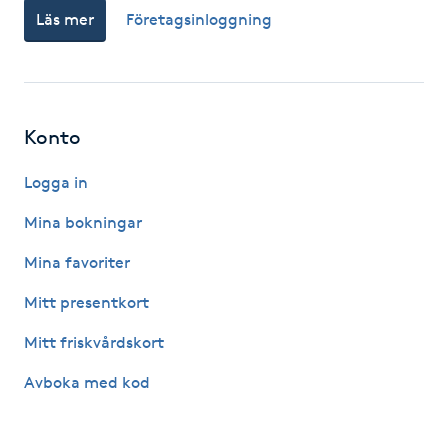
Läs mer
Företagsinloggning
Fotsvamp
Fotvård
Fransar
Konto
Logga in
Fransborttagning
Mina bokningar
Fransfärgning
Mina favoriter
Fransförlängning
Mitt presentkort
Mitt friskvårdskort
Fransförlängning Megavolym
Avboka med kod
Fransförlängning Volym