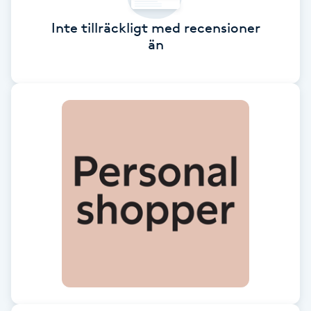
Brynformning
Inte tillräckligt med recensioner
än
Brynfärgning
Brynplockning
Bröllopsuppsättning
C
Celluliter
Coachning
Color correction