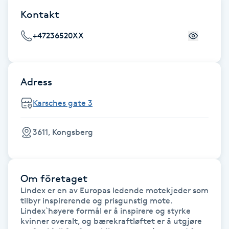
Cryoterapi
Kontakt
D
+47236520XX
Damklippning
Dermapen
Adress
Diamantslipning
Karsches gate 3
E
3611, Kongsberg
Enzympeeling
Extensions
Om företaget
Lindex er en av Europas ledende motekjeder som 
Extensions borttagning
tilbyr inspirerende og prisgunstig mote. 
Lindex`høyere formål er å inspirere og styrke 
kvinner overalt, og bærekraftløftet er å utgjøre 
Eyeliner-tatuering