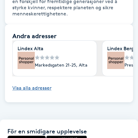
en forskjell for fremtidige generasjoner ved å 
styrke kvinner, respektere planeten og sikre 
F
menneskerettighetene.
Face framing
Andra adresser
Faceliftmassage
Lindex Alta
Lindex Berge
Fet hårbotten
Markedsgaten 21-25, Alta
Preste
Fettreducering
Visa alla adresser
Fibromassage
Fillers
Fotmassage
För en smidigare upplevelse