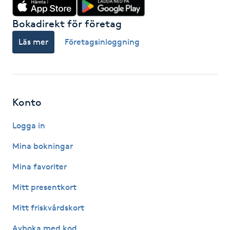
Fotsvamp
Bokadirekt för företag
Fotvård
Läs mer
Företagsinloggning
Fransar
Fransborttagning
Konto
Fransfärgning
Logga in
Mina bokningar
Fransförlängning
Mina favoriter
Fransförlängning Megavolym
Mitt presentkort
Mitt friskvårdskort
Fransförlängning Volym
Avboka med kod