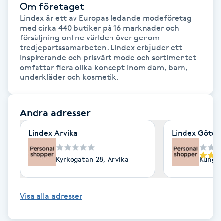
Cryoterapi
Om företaget
D
Lindex är ett av Europas ledande modeföretag 
med cirka 440 butiker på 16 marknader och 
försäljning online världen över genom 
Damklippning
tredjepartssamarbeten. Lindex erbjuder ett 
inspirerande och prisvärt mode och sortimentet 
omfattar flera olika koncept inom dam, barn, 
Dermapen
underkläder och kosmetik.
Diamantslipning
Andra adresser
E
Lindex Arvika
Lindex Göte
Enzympeeling
Kyrkogatan 28, Arvika
Kungsp
Extensions
Extensions borttagning
Visa alla adresser
Eyeliner-tatuering