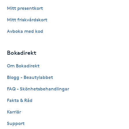
Fotsvamp
Mitt presentkort
Mitt friskvårdskort
Fotvård
Avboka med kod
Fransar
Bokadirekt
Fransborttagning
Om Bokadirekt
Fransfärgning
Blogg - Beautylabbet
Fransförlängning
FAQ - Skönhetsbehandlingar
Fakta & Råd
Fransförlängning Megavolym
Karriär
Fransförlängning Volym
Support