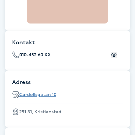
Brynformning
Brynfärgning
Kontakt
Brynplockning
010-452 60 XX
Bröllopsuppsättning
C
Adress
Celluliter
Cardellsgatan 10
Coachning
291 31, Kristianstad
Color correction