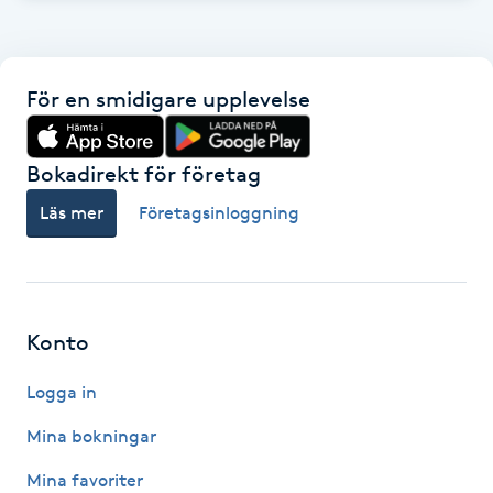
F
Face framing
För en smidigare upplevelse
Faceliftmassage
Bokadirekt för företag
Fet hårbotten
Läs mer
Företagsinloggning
Fettreducering
Fibromassage
Konto
Fillers
Logga in
Mina bokningar
Fotmassage
Mina favoriter