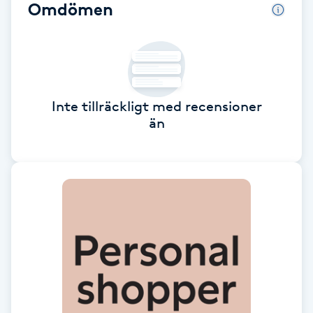
Omdömen
Babylights
Balayage
Bambumassage
Inte tillräckligt med recensioner
än
Barber
Barnklippning
BIAB
Blowout
Bottenfärg