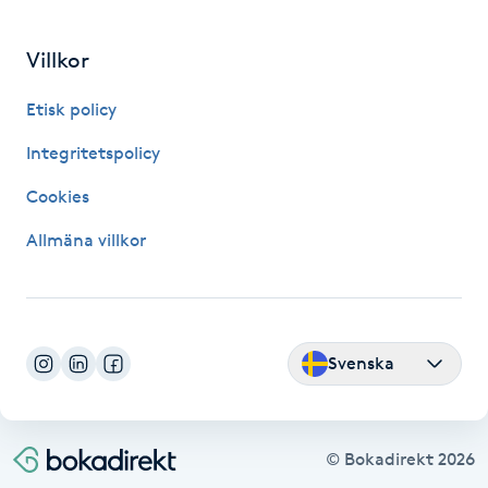
Fransk manikyr
Villkor
Fransrengöring
Etisk policy
Frekvensterapi
Integritetspolicy
Cookies
Friskvård
Allmäna villkor
Friskvårdsmassage
Frisör
Svenska
Funktionsanalys
Färgning
© Bokadirekt
2026