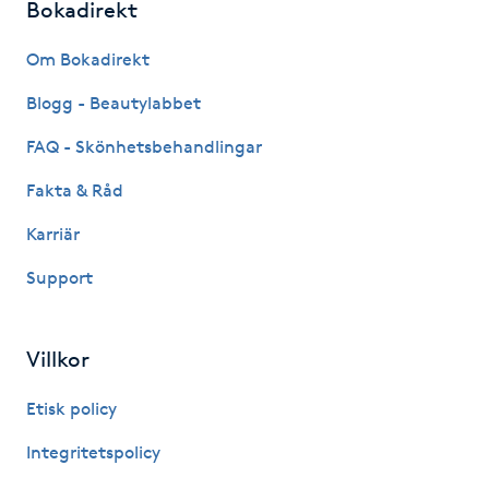
Bokadirekt
Fransk manikyr
Om Bokadirekt
Fransrengöring
Blogg - Beautylabbet
Frekvensterapi
FAQ - Skönhetsbehandlingar
Fakta & Råd
Friskvård
Karriär
Friskvårdsmassage
Support
Frisör
Villkor
Funktionsanalys
Etisk policy
Färgning
Integritetspolicy