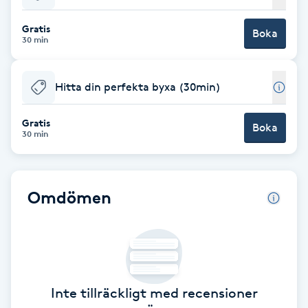
Babylights
Gratis
Boka
30 min
Balayage
Hitta din perfekta byxa (30min)
Bambumassage
Gratis
Boka
30 min
Barber
Barnklippning
Omdömen
BIAB
Blowout
Inte tillräckligt med recensioner
Bottenfärg