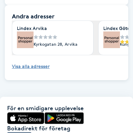
F
Andra adresser
Face framing
Lindex Arvika
Lindex Göte
Faceliftmassage
Kyrkogatan 28, Arvika
Kungsp
Fet hårbotten
Visa alla adresser
Fettreducering
Fibromassage
Fillers
För en smidigare upplevelse
Fotmassage
Bokadirekt för företag