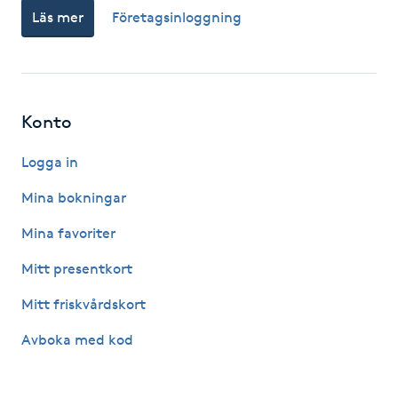
Läs mer
Företagsinloggning
Fotsvamp
Fotvård
Fransar
Konto
Logga in
Fransborttagning
Mina bokningar
Fransfärgning
Mina favoriter
Fransförlängning
Mitt presentkort
Mitt friskvårdskort
Fransförlängning Megavolym
Avboka med kod
Fransförlängning Volym