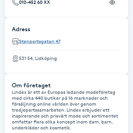
Cryoterapi
010-452 60 XX
D
Damklippning
Adress
Stenportsgatan 47
Dermapen
Diamantslipning
531 54, Lidköping
E
Enzympeeling
Om företaget
Lindex är ett av Europas ledande modeföretag 
med cirka 440 butiker på 16 marknader och 
Extensions
försäljning online världen över genom 
tredjepartssamarbeten. Lindex erbjuder ett 
Extensions borttagning
inspirerande och prisvärt mode och sortimentet 
omfattar flera olika koncept inom dam, barn, 
underkläder och kosmetik.
Eyeliner-tatuering