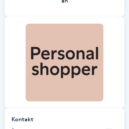
än
Brynformning
Brynfärgning
Brynplockning
Bröllopsuppsättning
C
Celluliter
Coachning
Color correction
Kontakt