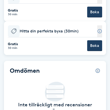
Babylights
Gratis
Boka
30 min
Balayage
Hitta din perfekta byxa (30min)
Bambumassage
Gratis
Boka
30 min
Barber
Barnklippning
Omdömen
BIAB
Blowout
Inte tillräckligt med recensioner
Bottenfärg