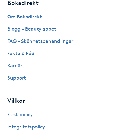
Bokadirekt
Fransk manikyr
Om Bokadirekt
Fransrengöring
Blogg - Beautylabbet
Frekvensterapi
FAQ - Skönhetsbehandlingar
Fakta & Råd
Friskvård
Karriär
Friskvårdsmassage
Support
Frisör
Villkor
Funktionsanalys
Etisk policy
Färgning
Integritetspolicy