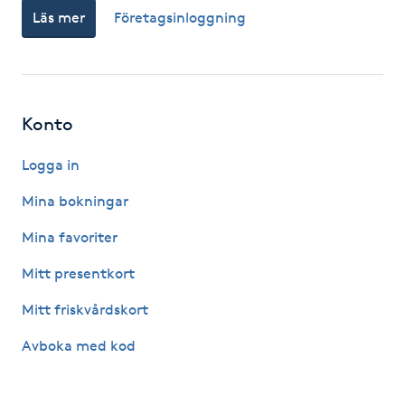
Läs mer
Företagsinloggning
Fotsvamp
Fotvård
Fransar
Konto
Logga in
Fransborttagning
Mina bokningar
Fransfärgning
Mina favoriter
Fransförlängning
Mitt presentkort
Mitt friskvårdskort
Fransförlängning Megavolym
Avboka med kod
Fransförlängning Volym