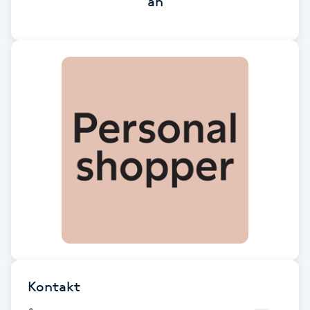
än
Brynformning
Brynfärgning
Brynplockning
Bröllopsuppsättning
C
Celluliter
Coachning
Color correction
Kontakt