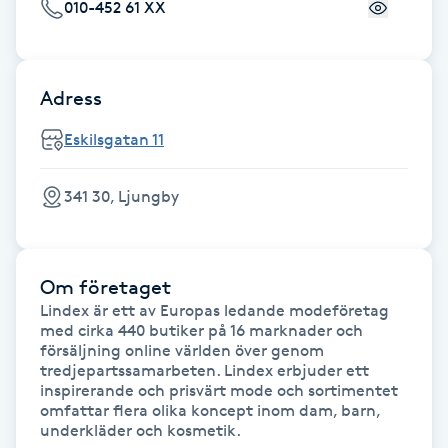
Cryoterapi
010-452 61 XX
D
Damklippning
Adress
Eskilsgatan 11
Dermapen
Diamantslipning
341 30, Ljungby
E
Enzympeeling
Om företaget
Lindex är ett av Europas ledande modeföretag 
med cirka 440 butiker på 16 marknader och 
Extensions
försäljning online världen över genom 
tredjepartssamarbeten. Lindex erbjuder ett 
Extensions borttagning
inspirerande och prisvärt mode och sortimentet 
omfattar flera olika koncept inom dam, barn, 
underkläder och kosmetik.
Eyeliner-tatuering