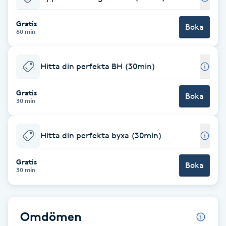
Babylights
Gratis
Boka
60 min
Balayage
Hitta din perfekta BH (30min)
Bambumassage
Gratis
Boka
30 min
Barber
Barnklippning
Hitta din perfekta byxa (30min)
BIAB
Gratis
Boka
30 min
Blowout
Omdömen
Bottenfärg