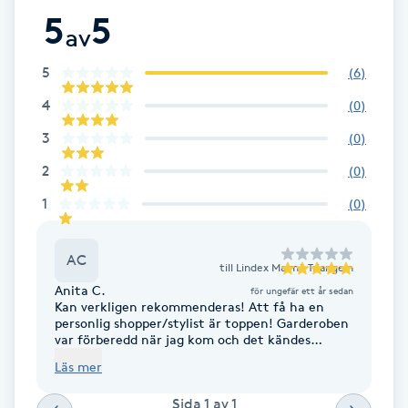
5
5
av
Brynformning
5
(
6
)
Brynfärgning
4
(
0
)
Brynplockning
3
(
0
)
2
(
0
)
Bröllopsuppsättning
1
(
0
)
C
Celluliter
AC
till
Lindex Malmö Triangeln
Anita C.
för ungefär ett år sedan
Kan verkligen rekommenderas! Att få ha en
Coachning
personlig shopper/stylist är toppen! Garderoben
var förberedd när jag kom och det kändes
proffsigt. Får topp betyg!
Color correction
Läs mer
Sida
1
av
1