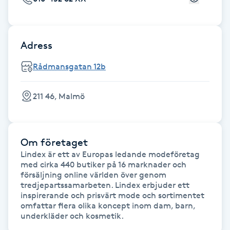
F
Face framing
Adress
Rådmansgatan 12b
Faceliftmassage
211 46, Malmö
Fet hårbotten
Fettreducering
Om företaget
Fibromassage
Lindex är ett av Europas ledande modeföretag 
med cirka 440 butiker på 16 marknader och 
försäljning online världen över genom 
Fillers
tredjepartssamarbeten. Lindex erbjuder ett 
inspirerande och prisvärt mode och sortimentet 
omfattar flera olika koncept inom dam, barn, 
Fotmassage
underkläder och kosmetik.