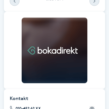
Cryoterapi
D
Damklippning
Dermapen
Diamantslipning
E
Enzympeeling
Extensions
Extensions borttagning
Kontakt
Eyeliner-tatuering
010-452 62 XX