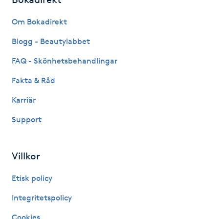
Föning
Om Bokadirekt
G
Blogg - Beautylabbet
Gel naglar
FAQ - Skönhetsbehandlingar
Gelenaglar
Fakta & Råd
Karriär
Gellack
Support
Gellack med förstärkning
Villkor
Gravidmassage
Etisk policy
Gravidyoga
Integritetspolicy
Gruppträning
Cookies