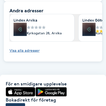
Fotsvamp
Andra adresser
Fotvård
Lindex Arvika
Lindex Göte
Fransar
Kyrkogatan 28, Arvika
Kungsp
Fransborttagning
Visa alla adresser
Fransfärgning
Fransförlängning
För en smidigare upplevelse
Fransförlängning Megavolym
Fransförlängning Volym
Bokadirekt för företag