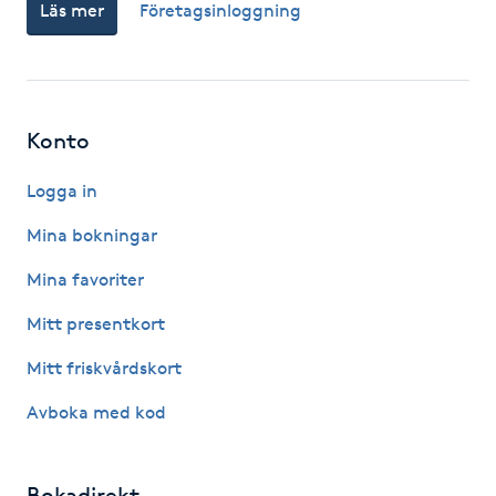
Läs mer
Företagsinloggning
Fransk manikyr
Fransrengöring
Konto
Frekvensterapi
Logga in
Friskvård
Mina bokningar
Friskvårdsmassage
Mina favoriter
Mitt presentkort
Frisör
Mitt friskvårdskort
Funktionsanalys
Avboka med kod
Färgning
Bokadirekt