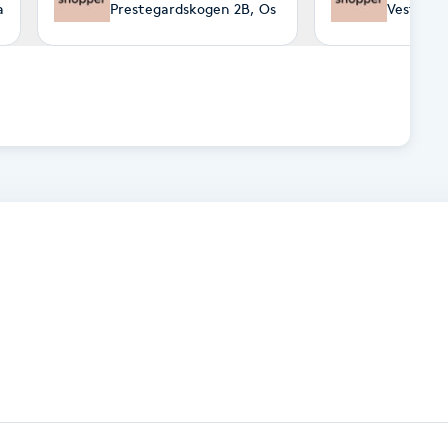
a
Prestegardskogen 2B, Os
Vesterve