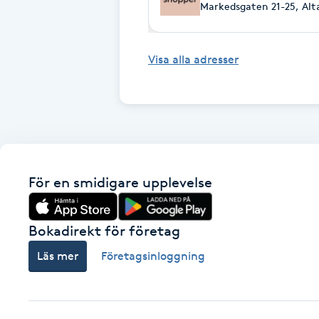
Eyeliner-tatuering
Markedsgaten 21-25, Alt
F
Visa alla adresser
Face framing
Faceliftmassage
Fet hårbotten
Fettreducering
För en smidigare upplevelse
Fibromassage
Bokadirekt för företag
Läs mer
Företagsinloggning
Fillers
Fotmassage