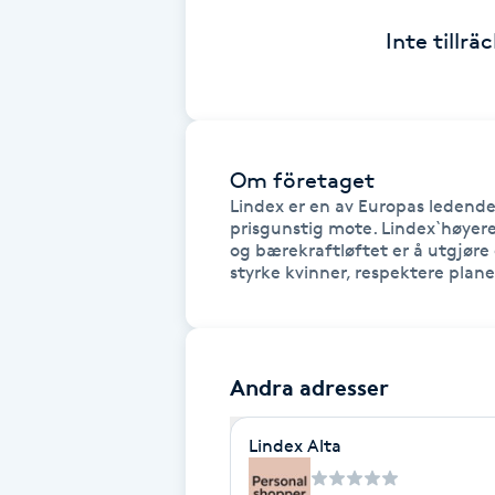
Cryoterapi
Inte tillr
D
Damklippning
Dermapen
Om företaget
Lindex er en av Europas ledende
Diamantslipning
prisgunstig mote. Lindex`høyere 
og bærekraftløftet er å utgjøre 
E
styrke kvinner, respektere pla
Enzympeeling
Extensions
Andra adresser
Extensions borttagning
Lindex Alta