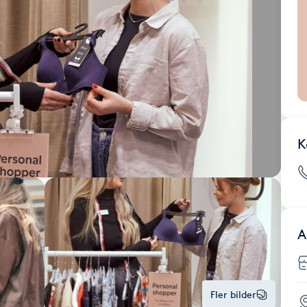
K
A
Fler bilder