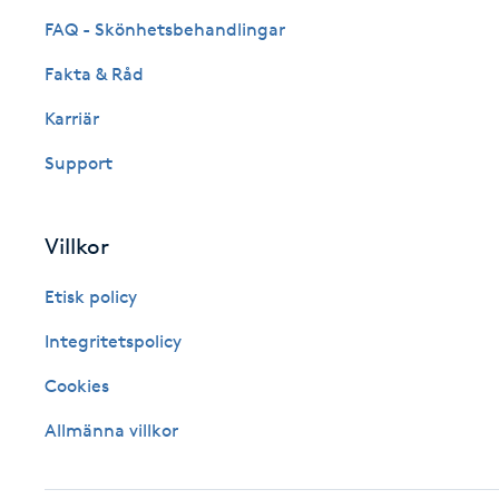
FAQ - Skönhetsbehandlingar
Fransk manikyr
Fakta & Råd
Fransrengöring
Karriär
Frekvensterapi
Support
Friskvård
Villkor
Friskvårdsmassage
Etisk policy
Integritetspolicy
Frisör
Cookies
Funktionsanalys
Allmänna villkor
Färgning