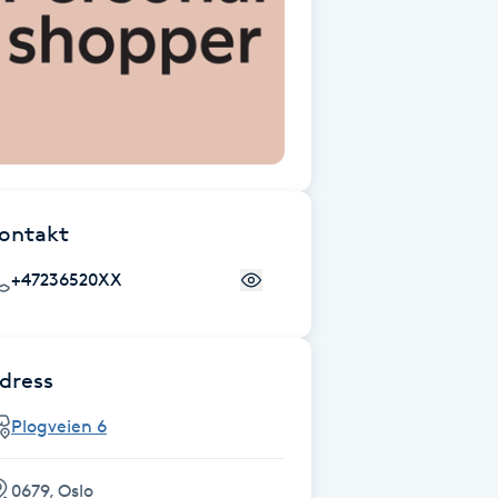
ontakt
+47236520XX
dress
Plogveien 6
0679, Oslo