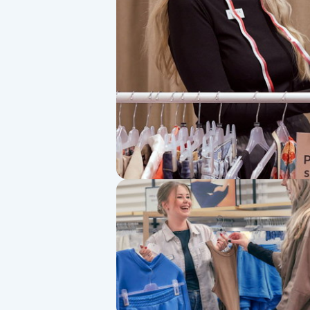
Alternativmedicin
Andningsmassage
Ansiktslyft utan kirurgi
Aromamassage
Ashtanga Yoga
Ayurveda
Ayurvedisk Massage
Ansiktsbehandling djuprengörande
B