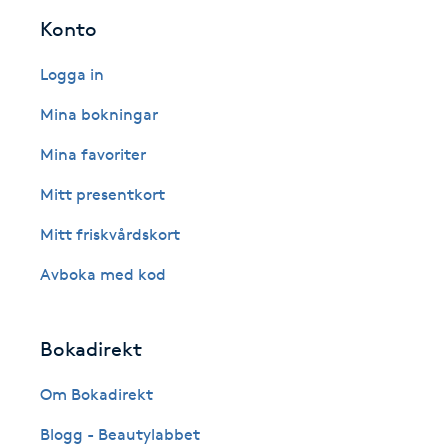
Konto
Fotsvamp
Logga in
Fotvård
Mina bokningar
Fransar
Mina favoriter
Mitt presentkort
Fransborttagning
Mitt friskvårdskort
Fransfärgning
Avboka med kod
Fransförlängning
Bokadirekt
Fransförlängning Megavolym
Om Bokadirekt
Fransförlängning Volym
Blogg - Beautylabbet