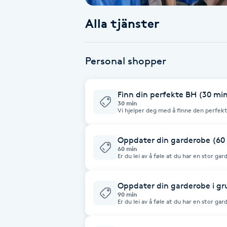
Alla tjänster
Babylights
Balayage
Personal shopper
Bambumassage
Finn din perfekte BH (30 mi
30 min
Barber
Vi hjelper deg med å finne den perfekt
består av mange forskjellige passforme
først har funnet din favorittpassform, 
farger eller materialer. Bh-en har et n
Barnklippning
tilbake til
Oppdater din garderobe (60
60 min
Er du lei av å føle at du har en stor ga
har du en festlig anledning booket og vet
BIAB
bekymre deg, vi er her for å hjelpe de
hvordan du finner nye klær som kompl
måte. Vi tar bevisste og smarte valg for
Oppdater din garderobe i gru
å gå med. Sammen lager vi din smar
Blowout
90 min
Er du lei av å føle at du har en stor ga
har du en festlig anledning booket og vet
bekymre deg, vi er her for å hjelpe de
Bottenfärg
hvordan du finner nye klær som kompl