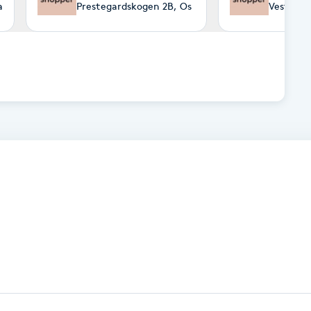
a
Prestegardskogen 2B, Os
Vesterve