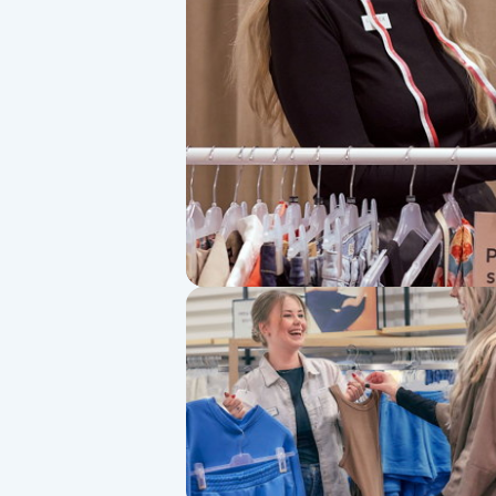
Alternativmedicin
Andningsmassage
Ansiktslyft utan kirurgi
Aromamassage
Ashtanga Yoga
Ayurveda
Ayurvedisk Massage
Ansiktsbehandling djuprengörande
B