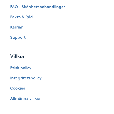
FAQ - Skönhetsbehandlingar
Fransk manikyr
Fakta & Råd
Fransrengöring
Karriär
Frekvensterapi
Support
Friskvård
Villkor
Friskvårdsmassage
Etisk policy
Integritetspolicy
Frisör
Cookies
Funktionsanalys
Allmänna villkor
Färgning