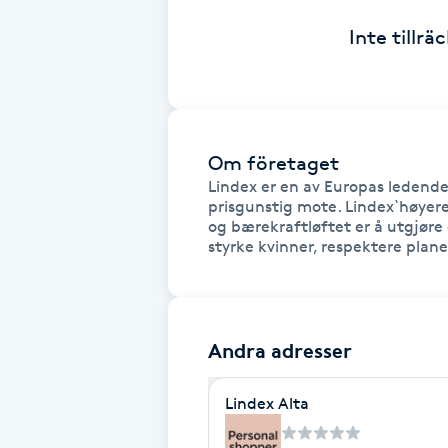
Cryoterapi
Inte tillr
D
Damklippning
Dermapen
Om företaget
Lindex er en av Europas ledende
Diamantslipning
prisgunstig mote. Lindex`høyere 
og bærekraftløftet er å utgjøre 
E
styrke kvinner, respektere pla
Enzympeeling
Extensions
Andra adresser
Extensions borttagning
Lindex Alta