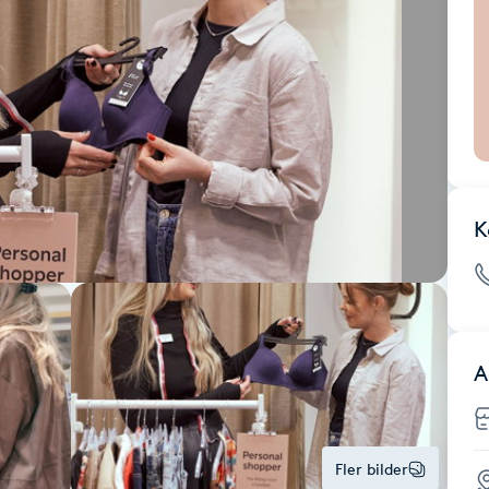
K
A
Fler bilder