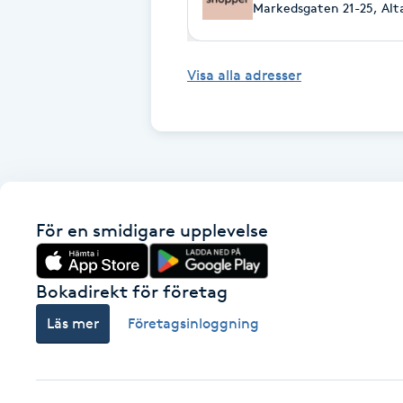
Eyeliner-tatuering
Markedsgaten 21-25, Alt
F
Visa alla adresser
Face framing
Faceliftmassage
Fet hårbotten
Fettreducering
För en smidigare upplevelse
Fibromassage
Bokadirekt för företag
Läs mer
Företagsinloggning
Fillers
Fotmassage