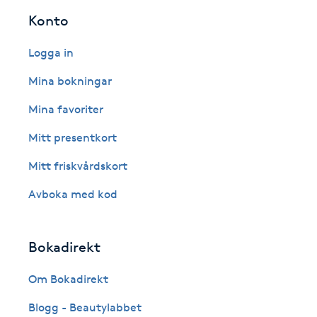
Konto
Fotsvamp
Logga in
Fotvård
Mina bokningar
Fransar
Mina favoriter
Mitt presentkort
Fransborttagning
Mitt friskvårdskort
Fransfärgning
Avboka med kod
Fransförlängning
Bokadirekt
Fransförlängning Megavolym
Om Bokadirekt
Fransförlängning Volym
Blogg - Beautylabbet