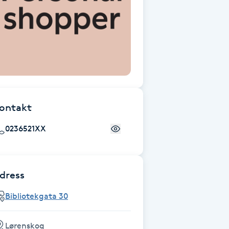
ontakt
0236521XX
dress
Bibliotekgata 30
Lørenskog