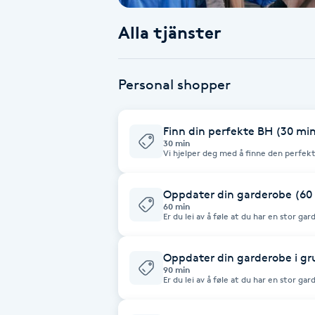
Alla tjänster
Babylights
Balayage
Personal shopper
Bambumassage
Finn din perfekte BH (30 mi
30 min
Barber
Vi hjelper deg med å finne den perfekt
består av mange forskjellige passforme
først har funnet din favorittpassform, 
farger eller materialer. Bh-en har et n
Barnklippning
tilbake til
Oppdater din garderobe (60
60 min
Er du lei av å føle at du har en stor ga
har du en festlig anledning booket og vet
BIAB
bekymre deg, vi er her for å hjelpe de
hvordan du finner nye klær som kompl
måte. Vi tar bevisste og smarte valg for
Oppdater din garderobe i gru
å gå med. Sammen lager vi din smar
Blowout
90 min
Er du lei av å føle at du har en stor ga
har du en festlig anledning booket og vet
bekymre deg, vi er her for å hjelpe de
Bottenfärg
hvordan du finner nye klær som kompl