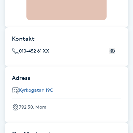
F
Face framing
Kontakt
Faceliftmassage
010-452 61 XX
Fet hårbotten
Fettreducering
Adress
Fibromassage
Kyrkogatan 19C
Fillers
792 30, Mora
Fotmassage