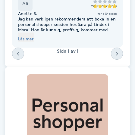
Cryoterapi
AS
till
Lindex Mora
D
Anette S.
för 3 år sedan
Jag kan verkligen rekommendera att boka in en
personal shopper-session hos Sara på Lindex i
Damklippning
Mora! Hon är kunnig, proffsig, kommer med
input och ser vad man passar i. Min garderob
Läs mer
fick ett rejält uppsving! Toppen!
Dermapen
Sida
1
av
1
Diamantslipning
E
Enzympeeling
Extensions
Extensions borttagning
Eyeliner-tatuering