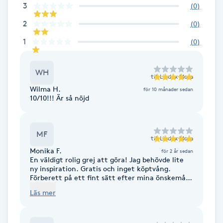
3
(
0
)
Brynformning
2
(
0
)
1
(
0
)
Brynfärgning
WH
Brynplockning
till
Lindex Mora
Wilma H.
för 10 månader sedan
10/10!!! Är så nöjd
Bröllopsuppsättning
C
MF
till
Lindex Mora
Celluliter
Monika F.
för 2 år sedan
En väldigt rolig grej att göra! Jag behövde lite
ny inspiration. Gratis och inget köptvång.
Coachning
Förberett på ett fint sätt efter mina önskemål
gällande storlekar, färger, material osv, men
Läs mer
också med helt nya inslag. Skoj att se ett nytt,
Color correction
annorlunda jag i spegeln! 🤗 Stort tack!