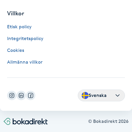
Villkor
Gua Sha-massage
H
Etisk policy
Hatha Yoga
Integritetspolicy
Cookies
Headspa
Allmänna villkor
Healing
Herrklippning
Svenska
HIFU
Hollywood Peel
© Bokadirekt
2026