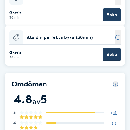
Babylights
Gratis
Boka
30 min
Balayage
Hitta din perfekta byxa (30min)
Bambumassage
Gratis
Boka
30 min
Barber
Barnklippning
Omdömen
BIAB
4.8
5
av
Blowout
5
(
5
)
4
(
1
)
Bottenfärg