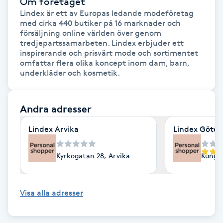
Om företaget
Fotsvamp
Lindex är ett av Europas ledande modeföretag 
med cirka 440 butiker på 16 marknader och 
försäljning online världen över genom 
Fotvård
tredjepartssamarbeten. Lindex erbjuder ett 
inspirerande och prisvärt mode och sortimentet 
omfattar flera olika koncept inom dam, barn, 
Fransar
underkläder och kosmetik.
Fransborttagning
Andra adresser
Fransfärgning
Lindex Arvika
Lindex Göte
Fransförlängning
Kyrkogatan 28, Arvika
Kungsp
Fransförlängning Megavolym
Visa alla adresser
Fransförlängning Volym