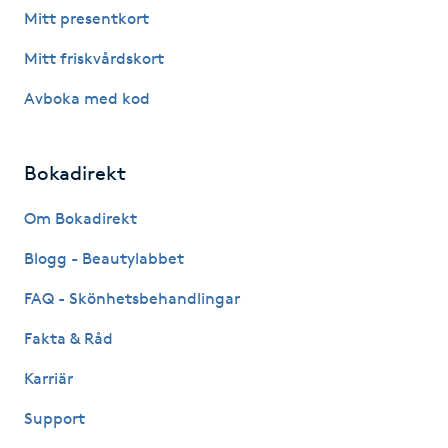
Mitt presentkort
Föning
G
Mitt friskvårdskort
Avboka med kod
Gel naglar
Gelenaglar
Bokadirekt
Gellack
Om Bokadirekt
Blogg - Beautylabbet
Gellack med förstärkning
FAQ - Skönhetsbehandlingar
Gravidmassage
Fakta & Råd
Karriär
Gravidyoga
Support
Gruppträning