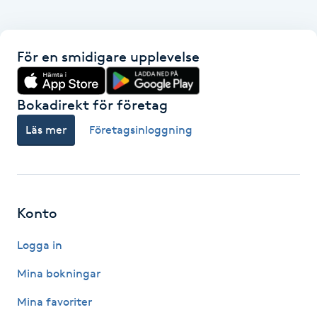
Fransk manikyr
Fransrengöring
För en smidigare upplevelse
Frekvensterapi
Bokadirekt för företag
Läs mer
Företagsinloggning
Friskvård
Friskvårdsmassage
Konto
Frisör
Logga in
Funktionsanalys
Mina bokningar
Färgning
Mina favoriter