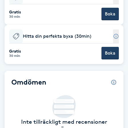
Babylights
Gratis
Boka
30 min
Balayage
Hitta din perfekta byxa (30min)
Bambumassage
Gratis
Boka
30 min
Barber
Barnklippning
Omdömen
BIAB
Blowout
Inte tillräckligt med recensioner
Bottenfärg