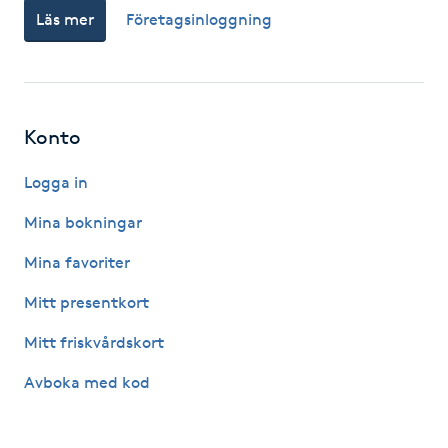
Läs mer
Företagsinloggning
Fotsvamp
Fotvård
Fransar
Konto
Logga in
Fransborttagning
Mina bokningar
Fransfärgning
Mina favoriter
Fransförlängning
Mitt presentkort
Mitt friskvårdskort
Fransförlängning Megavolym
Avboka med kod
Fransförlängning Volym