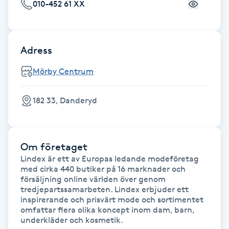
Cryoterapi
010-452 61 XX
D
Damklippning
Adress
Mörby Centrum
Dermapen
Diamantslipning
182 33, Danderyd
E
Enzympeeling
Om företaget
Lindex är ett av Europas ledande modeföretag 
med cirka 440 butiker på 16 marknader och 
Extensions
försäljning online världen över genom 
tredjepartssamarbeten. Lindex erbjuder ett 
Extensions borttagning
inspirerande och prisvärt mode och sortimentet 
omfattar flera olika koncept inom dam, barn, 
underkläder och kosmetik.
Eyeliner-tatuering