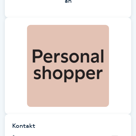
än
Brynformning
Brynfärgning
Brynplockning
Bröllopsuppsättning
C
Celluliter
Coachning
Color correction
Kontakt