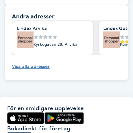
F
Andra adresser
Face framing
Lindex Arvika
Lindex Göte
Faceliftmassage
Kyrkogatan 28, Arvika
Kungsp
Fet hårbotten
Visa alla adresser
Fettreducering
Fibromassage
Fillers
För en smidigare upplevelse
Fotmassage
Bokadirekt för företag