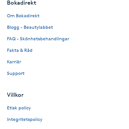
Bokadirekt
Fransk manikyr
Om Bokadirekt
Fransrengöring
Blogg - Beautylabbet
Frekvensterapi
FAQ - Skönhetsbehandlingar
Fakta & Råd
Friskvård
Karriär
Friskvårdsmassage
Support
Frisör
Villkor
Funktionsanalys
Etisk policy
Färgning
Integritetspolicy