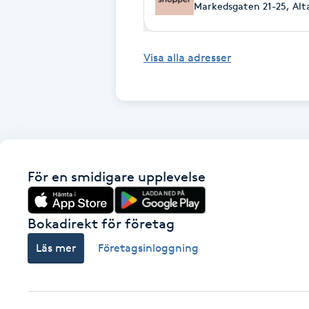
Eyeliner-tatuering
Markedsgaten 21-25, Alt
F
Visa alla adresser
Face framing
Faceliftmassage
Fet hårbotten
Fettreducering
För en smidigare upplevelse
Fibromassage
Bokadirekt för företag
Läs mer
Företagsinloggning
Fillers
Fotmassage