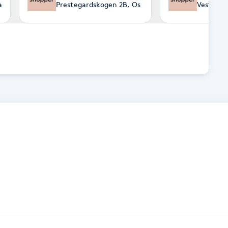
a
Prestegardskogen 2B, Os
Vesterve