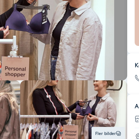
K
A
Fler bilder