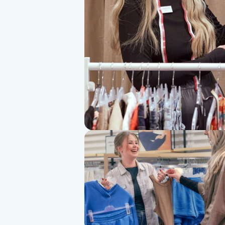
Alternativmedicin
Andningsmassage
Ansiktslyft utan kirurgi
Aromamassage
Ashtanga Yoga
Ayurveda
Ayurvedisk Massage
Ansiktsbehandling djuprengörande
B