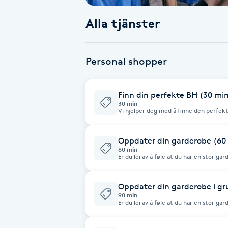
Alla tjänster
Babylights
Balayage
Personal shopper
Bambumassage
Finn din perfekte BH (30 mi
30 min
Barber
Vi hjelper deg med å finne den perfekt
består av mange forskjellige passforme
først har funnet din favorittpassform, 
farger eller materialer. Bh-en har et n
Barnklippning
tilbake til
Oppdater din garderobe (60
60 min
Er du lei av å føle at du har en stor ga
har du en festlig anledning booket og vet
BIAB
bekymre deg, vi er her for å hjelpe de
hvordan du finner nye klær som kompl
måte. Vi tar bevisste og smarte valg for
Oppdater din garderobe i gru
å gå med. Sammen lager vi din smar
Blowout
90 min
Er du lei av å føle at du har en stor ga
har du en festlig anledning booket og vet
bekymre deg, vi er her for å hjelpe de
Bottenfärg
hvordan du finner nye klær som kompl