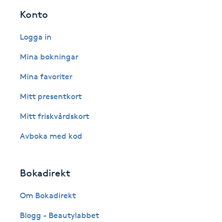
Konto
Fotsvamp
Logga in
Fotvård
Mina bokningar
Fransar
Mina favoriter
Mitt presentkort
Fransborttagning
Mitt friskvårdskort
Fransfärgning
Avboka med kod
Fransförlängning
Bokadirekt
Fransförlängning Megavolym
Om Bokadirekt
Fransförlängning Volym
Blogg - Beautylabbet