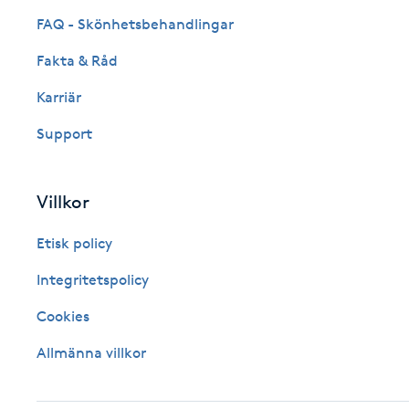
FAQ - Skönhetsbehandlingar
Fransk manikyr
Fakta & Råd
Fransrengöring
Karriär
Frekvensterapi
Support
Friskvård
Villkor
Friskvårdsmassage
Etisk policy
Integritetspolicy
Frisör
Cookies
Funktionsanalys
Allmänna villkor
Färgning