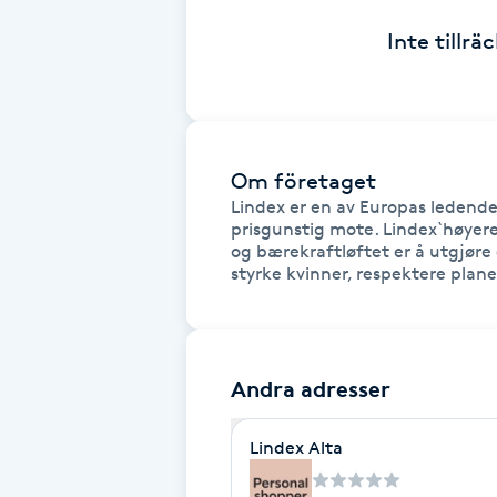
Cryoterapi
Inte tillr
D
Damklippning
Dermapen
Om företaget
Lindex er en av Europas ledende
Diamantslipning
prisgunstig mote. Lindex`høyere 
og bærekraftløftet er å utgjøre 
E
styrke kvinner, respektere pla
Enzympeeling
Extensions
Andra adresser
Extensions borttagning
Lindex Alta