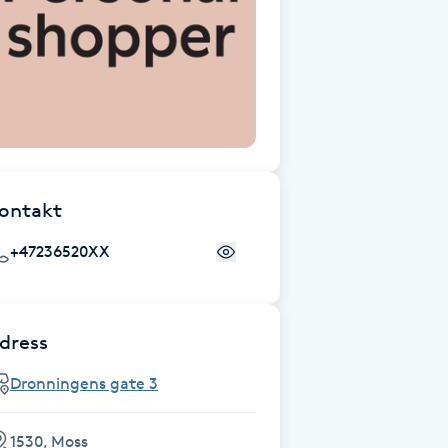
ontakt
+47236520XX
dress
Dronningens gate 3
1530, Moss