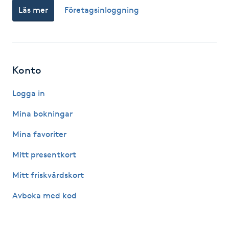
Läs mer
Företagsinloggning
Fotsvamp
Fotvård
Fransar
Konto
Logga in
Fransborttagning
Mina bokningar
Fransfärgning
Mina favoriter
Fransförlängning
Mitt presentkort
Mitt friskvårdskort
Fransförlängning Megavolym
Avboka med kod
Fransförlängning Volym