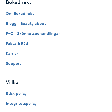
Bokadirekt
Fransk manikyr
Om Bokadirekt
Fransrengöring
Blogg - Beautylabbet
Frekvensterapi
FAQ - Skönhetsbehandlingar
Fakta & Råd
Friskvård
Karriär
Friskvårdsmassage
Support
Frisör
Villkor
Funktionsanalys
Etisk policy
Färgning
Integritetspolicy