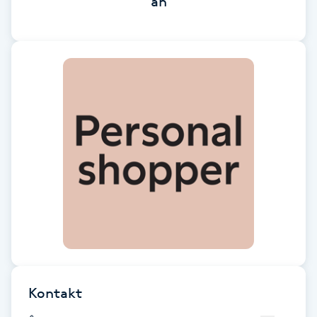
än
Brynformning
Brynfärgning
Brynplockning
Bröllopsuppsättning
C
Celluliter
Coachning
Color correction
Kontakt