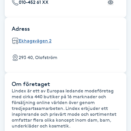
Cryoterapi
010-452 61 XX
D
Damklippning
Adress
Ekhagsvägen 2
Dermapen
Diamantslipning
293 40, Olofström
E
Enzympeeling
Om företaget
Lindex är ett av Europas ledande modeföretag 
med cirka 440 butiker på 16 marknader och 
Extensions
försäljning online världen över genom 
tredjepartssamarbeten. Lindex erbjuder ett 
Extensions borttagning
inspirerande och prisvärt mode och sortimentet 
omfattar flera olika koncept inom dam, barn, 
underkläder och kosmetik.
Eyeliner-tatuering