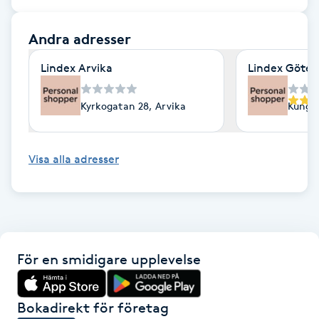
F
Andra adresser
Face framing
Lindex Arvika
Lindex Göte
Faceliftmassage
Kyrkogatan 28, Arvika
Kungsp
Fet hårbotten
Visa alla adresser
Fettreducering
Fibromassage
Fillers
För en smidigare upplevelse
Fotmassage
Bokadirekt för företag