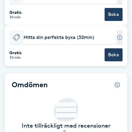
Babylights
Gratis
Boka
30 min
Balayage
Hitta din perfekta byxa (30min)
Bambumassage
Gratis
Boka
30 min
Barber
Barnklippning
Omdömen
BIAB
Blowout
Inte tillräckligt med recensioner
Bottenfärg