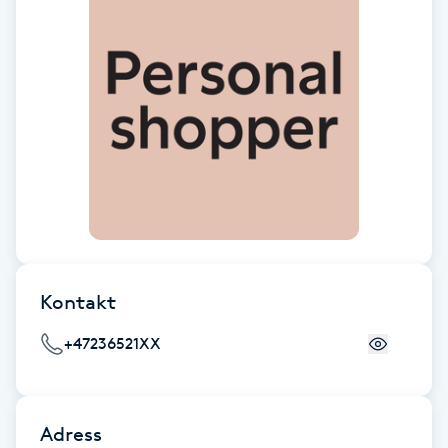
Cryoterapi
D
Damklippning
Dermapen
Diamantslipning
E
Enzympeeling
Kontakt
Extensions
+47236521XX
Extensions borttagning
Adress
Eyeliner-tatuering