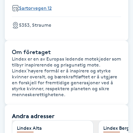
Sartorvegen 12
F
Face framing
5353, Straume
Faceliftmassage
Om företaget
Fet hårbotten
Lindex er en av Europas ledende motekjeder som 
tilbyr inspirerende og prisgunstig mote. 
Lindex`høyere formål er å inspirere og styrke 
Fettreducering
kvinner overalt, og bærekraftløftet er å utgjøre 
en forskjell for fremtidige generasjoner ved å 
styrke kvinner, respektere planeten og sikre 
Fibromassage
menneskerettighetene.
Fillers
Andra adresser
Fotmassage
Lindex Alta
Lindex Berge