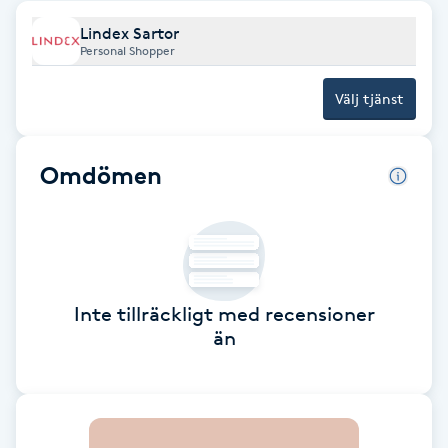
Lindex Sartor
Brynformning
Personal Shopper
Brynfärgning
Välj tjänst
Brynplockning
Omdömen
Bröllopsuppsättning
C
Celluliter
Inte tillräckligt med recensioner
än
Coachning
Color correction