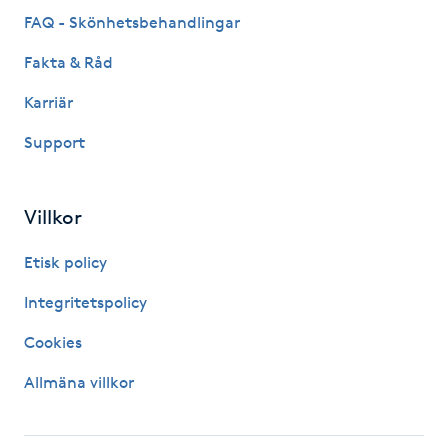
Föning
FAQ - Skönhetsbehandlingar
G
Fakta & Råd
Gel naglar
Karriär
Support
Gelenaglar
Gellack
Villkor
Etisk policy
Gellack med förstärkning
Integritetspolicy
Gravidmassage
Cookies
Gravidyoga
Allmäna villkor
Gruppträning