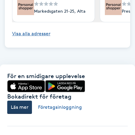
Fotsvamp
Markedsgaten 21-25, Alta
Preste
Fotvård
Visa alla adresser
Fransar
Fransborttagning
Fransfärgning
För en smidigare upplevelse
Fransförlängning
Bokadirekt för företag
Läs mer
Företagsinloggning
Fransförlängning Megavolym
Fransförlängning Volym