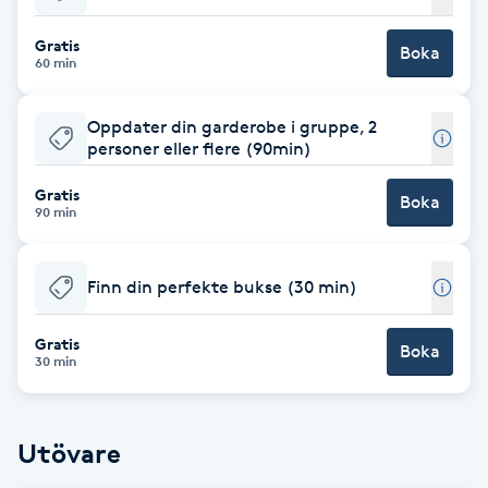
Babylights
Gratis
Boka
60 min
Balayage
Oppdater din garderobe i gruppe, 2
personer eller flere (90min)
Bambumassage
Gratis
Boka
90 min
Barber
Barnklippning
Finn din perfekte bukse (30 min)
BIAB
Gratis
Boka
30 min
Blowout
Utövare
Bottenfärg