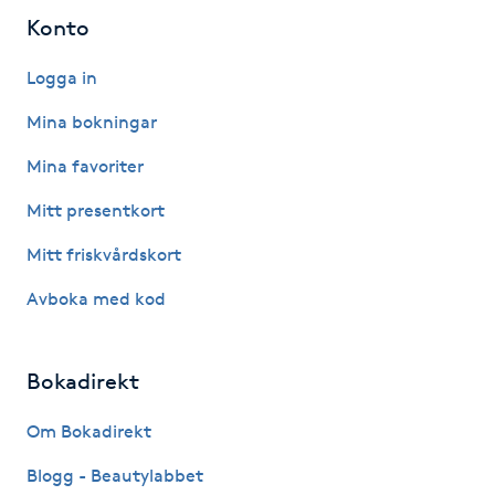
Fransk manikyr
Konto
Logga in
Fransrengöring
Mina bokningar
Frekvensterapi
Mina favoriter
Friskvård
Mitt presentkort
Mitt friskvårdskort
Friskvårdsmassage
Avboka med kod
Frisör
Bokadirekt
Funktionsanalys
Om Bokadirekt
Färgning
Blogg - Beautylabbet