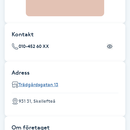
F
Face framing
Kontakt
Faceliftmassage
010-452 60 XX
Fet hårbotten
Fettreducering
Adress
Trädgårdsgatan 13
Fibromassage
931 31, Skellefteå
Fillers
Fotmassage
Om företaget