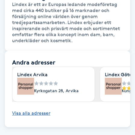
Lindex är ett av Europas ledande modeföretag 
Fotsvamp
med cirka 440 butiker på 16 marknader och 
försäljning online världen över genom 
tredjepartssamarbeten. Lindex erbjuder ett 
Fotvård
inspirerande och prisvärt mode och sortimentet 
omfattar flera olika koncept inom dam, barn, 
Fransar
underkläder och kosmetik.
Fransborttagning
Andra adresser
Fransfärgning
Lindex Arvika
Lindex Göte
Fransförlängning
Kyrkogatan 28, Arvika
Kungsp
Fransförlängning Megavolym
Visa alla adresser
Fransförlängning Volym