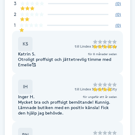
3
(
0
)
Brynformning
2
(
0
)
1
(
0
)
Brynfärgning
KS
Brynplockning
till
Lindex Skellefteå City
Katrin S.
för 8 månader sedan
Otroligt proffsigt och jättetrevlig timme med
Bröllopsuppsättning
Emelie🥰
C
Celluliter
IH
till
Lindex Skellefteå City
Inger H.
för ungefär ett år sedan
Mycket bra och proffsigt bemötande! Kunnig.
Coachning
Lämnade butiken med en positiv känsla! Fick
den hjälp jag behövde.
Color correction
RN