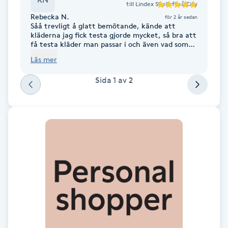
Cryoterapi
till
Lindex Skellefteå City
Rebecka N.
för 2 år sedan
D
Såå trevligt å glatt bemötande, kände att
kläderna jag fick testa gjorde mycket, så bra att
Damklippning
få testa kläder man passar i och även vad som
man ej passar i. Så lärorikt och trevligt ❤️
Läs mer
Dermapen
Sida
1
av
2
Diamantslipning
E
Enzympeeling
Extensions
Extensions borttagning
Eyeliner-tatuering