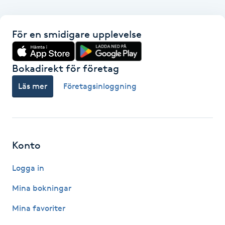
Fransk manikyr
För en smidigare upplevelse
Fransrengöring
Frekvensterapi
Bokadirekt för företag
Läs mer
Företagsinloggning
Friskvård
Friskvårdsmassage
Konto
Frisör
Logga in
Funktionsanalys
Mina bokningar
Färgning
Mina favoriter