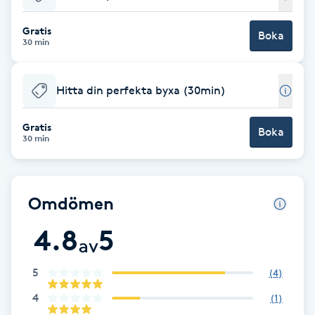
Babylights
Gratis
Boka
30 min
Balayage
Hitta din perfekta byxa (30min)
Bambumassage
Gratis
Boka
30 min
Barber
Barnklippning
Omdömen
BIAB
4.8
5
av
Blowout
5
(
4
)
4
(
1
)
Bottenfärg