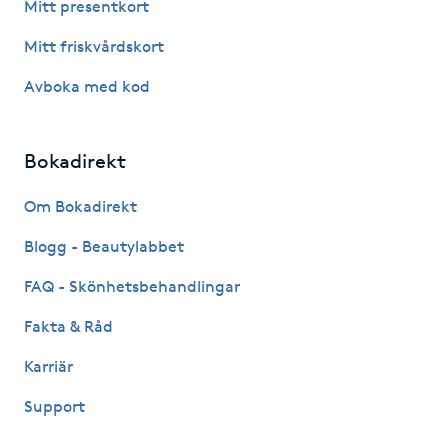
Mitt presentkort
Föning
Mitt friskvårdskort
G
Avboka med kod
Gel naglar
Gelenaglar
Bokadirekt
Om Bokadirekt
Gellack
Blogg - Beautylabbet
Gellack med förstärkning
FAQ - Skönhetsbehandlingar
Gravidmassage
Fakta & Råd
Karriär
Gravidyoga
Support
Gruppträning