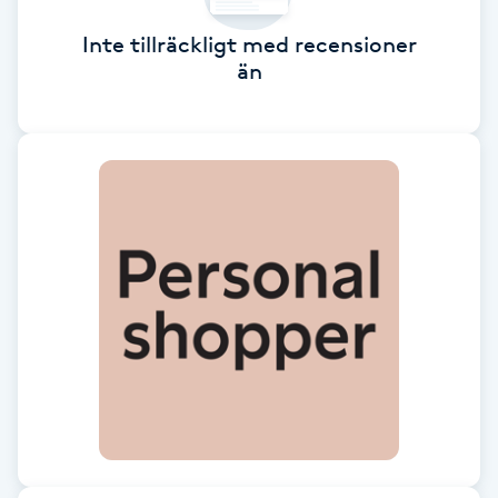
Brynformning
Inte tillräckligt med recensioner
än
Brynfärgning
Brynplockning
Bröllopsuppsättning
C
Celluliter
Coachning
Color correction