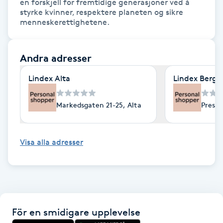
en forskjell for fremtidige generasjoner ved å 
styrke kvinner, respektere planeten og sikre 
F
menneskerettighetene.
Face framing
Andra adresser
Faceliftmassage
Lindex Alta
Lindex Berge
Fet hårbotten
Markedsgaten 21-25, Alta
Preste
Fettreducering
Visa alla adresser
Fibromassage
Fillers
Fotmassage
För en smidigare upplevelse