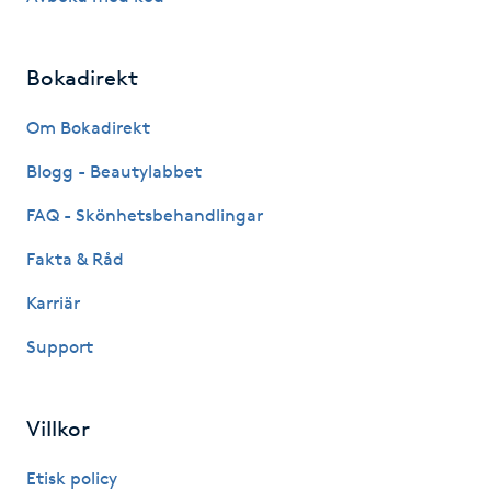
Fransk manikyr
Bokadirekt
Fransrengöring
Om Bokadirekt
Frekvensterapi
Blogg - Beautylabbet
Friskvård
FAQ - Skönhetsbehandlingar
Fakta & Råd
Friskvårdsmassage
Karriär
Frisör
Support
Funktionsanalys
Villkor
Färgning
Etisk policy