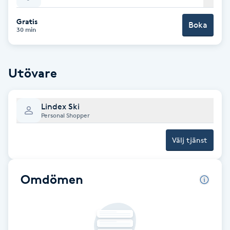
Babylights
Gratis
Boka
30 min
Balayage
Utövare
Bambumassage
Barber
Lindex Ski
Personal Shopper
Barnklippning
Välj tjänst
BIAB
Omdömen
Blowout
Bottenfärg