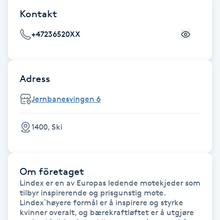
Cryoterapi
Kontakt
D
+47236520XX
Damklippning
Dermapen
Adress
Diamantslipning
Jernbanesvingen 6
E
1400, Ski
Enzympeeling
Extensions
Om företaget
Lindex er en av Europas ledende motekjeder som 
Extensions borttagning
tilbyr inspirerende og prisgunstig mote. 
Lindex`høyere formål er å inspirere og styrke 
kvinner overalt, og bærekraftløftet er å utgjøre 
Eyeliner-tatuering