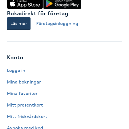
Fotsvamp
Bokadirekt för företag
Fotvård
Läs mer
Företagsinloggning
Fransar
Fransborttagning
Konto
Fransfärgning
Logga in
Mina bokningar
Fransförlängning
Mina favoriter
Fransförlängning Megavolym
Mitt presentkort
Mitt friskvårdskort
Fransförlängning Volym
Avboka med kod