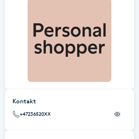
Cryoterapi
D
Damklippning
Dermapen
Diamantslipning
E
Enzympeeling
Kontakt
Extensions
+47236520XX
Extensions borttagning
Eyeliner-tatuering