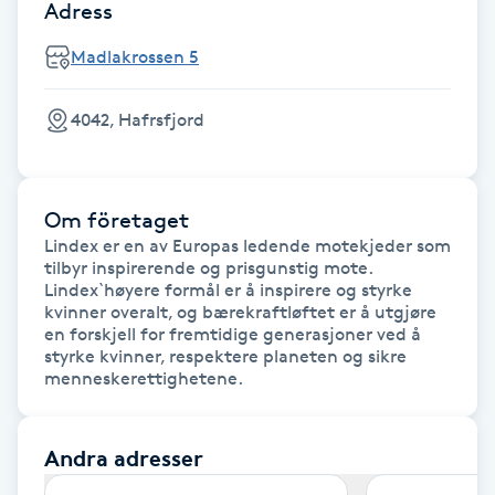
Adress
F
Madlakrossen 5
Face framing
4042, Hafrsfjord
Faceliftmassage
Fet hårbotten
Om företaget
Lindex er en av Europas ledende motekjeder som 
tilbyr inspirerende og prisgunstig mote. 
Fettreducering
Lindex`høyere formål er å inspirere og styrke 
kvinner overalt, og bærekraftløftet er å utgjøre 
Fibromassage
en forskjell for fremtidige generasjoner ved å 
styrke kvinner, respektere planeten og sikre 
menneskerettighetene.
Fillers
Andra adresser
Fotmassage