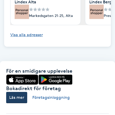
Lindex Alta
Lindex Berge
Fotsvamp
Markedsgaten 21-25, Alta
Preste
Fotvård
Fransar
Visa alla adresser
Fransborttagning
Fransfärgning
För en smidigare upplevelse
Fransförlängning
Bokadirekt för företag
Fransförlängning Megavolym
Läs mer
Företagsinloggning
Fransförlängning Volym