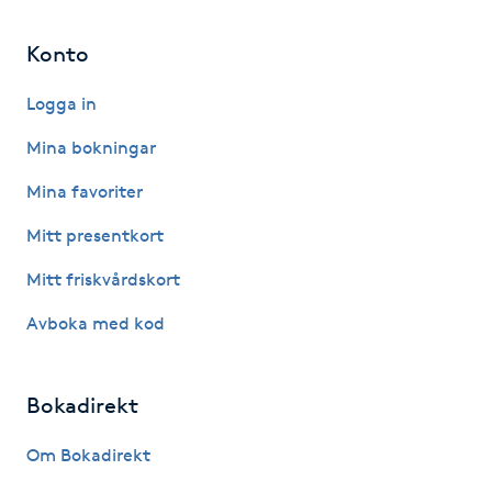
Fransk manikyr
Konto
Fransrengöring
Logga in
Frekvensterapi
Mina bokningar
Mina favoriter
Friskvård
Mitt presentkort
Friskvårdsmassage
Mitt friskvårdskort
Avboka med kod
Frisör
Funktionsanalys
Bokadirekt
Färgning
Om Bokadirekt