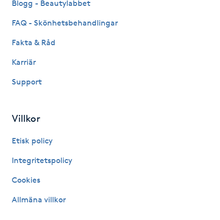
Blogg - Beautylabbet
Föning
FAQ - Skönhetsbehandlingar
G
Fakta & Råd
Gel naglar
Karriär
Gelenaglar
Support
Gellack
Villkor
Gellack med förstärkning
Etisk policy
Gravidmassage
Integritetspolicy
Cookies
Gravidyoga
Allmäna villkor
Gruppträning