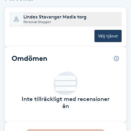
Brynformning
Lindex Stavanger Madla torg
Personal Shopper
Brynfärgning
Välj tjänst
Brynplockning
Omdömen
Bröllopsuppsättning
C
Celluliter
Inte tillräckligt med recensioner
Coachning
än
Color correction