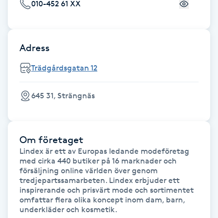
Cryoterapi
010-452 61 XX
D
Damklippning
Adress
Trädgårdsgatan 12
Dermapen
Diamantslipning
645 31, Strängnäs
E
Enzympeeling
Om företaget
Lindex är ett av Europas ledande modeföretag 
med cirka 440 butiker på 16 marknader och 
Extensions
försäljning online världen över genom 
tredjepartssamarbeten. Lindex erbjuder ett 
Extensions borttagning
inspirerande och prisvärt mode och sortimentet 
omfattar flera olika koncept inom dam, barn, 
underkläder och kosmetik.
Eyeliner-tatuering