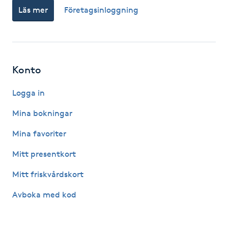
Läs mer
Företagsinloggning
Fotsvamp
Fotvård
Fransar
Konto
Logga in
Fransborttagning
Mina bokningar
Fransfärgning
Mina favoriter
Fransförlängning
Mitt presentkort
Mitt friskvårdskort
Fransförlängning Megavolym
Avboka med kod
Fransförlängning Volym