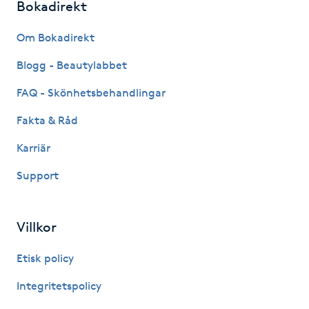
Bokadirekt
Fransk manikyr
Om Bokadirekt
Fransrengöring
Blogg - Beautylabbet
Frekvensterapi
FAQ - Skönhetsbehandlingar
Fakta & Råd
Friskvård
Karriär
Friskvårdsmassage
Support
Frisör
Villkor
Funktionsanalys
Etisk policy
Färgning
Integritetspolicy