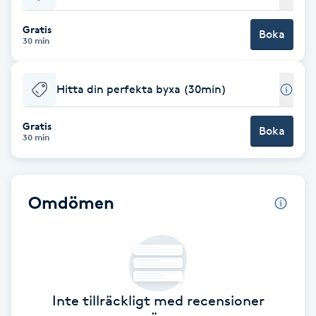
Babylights
Gratis
Boka
30 min
Balayage
Hitta din perfekta byxa (30min)
Bambumassage
Gratis
Boka
30 min
Barber
Barnklippning
Omdömen
BIAB
Blowout
Inte tillräckligt med recensioner
Bottenfärg