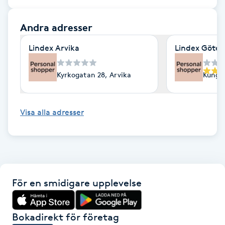
F
Andra adresser
Face framing
Lindex Arvika
Lindex Göte
Faceliftmassage
Kyrkogatan 28, Arvika
Kungsp
Fet hårbotten
Visa alla adresser
Fettreducering
Fibromassage
Fillers
För en smidigare upplevelse
Fotmassage
Bokadirekt för företag