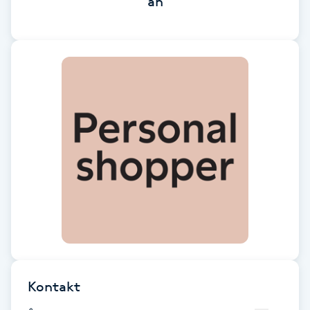
än
Brynformning
Brynfärgning
Brynplockning
Bröllopsuppsättning
C
Celluliter
Coachning
Color correction
Kontakt