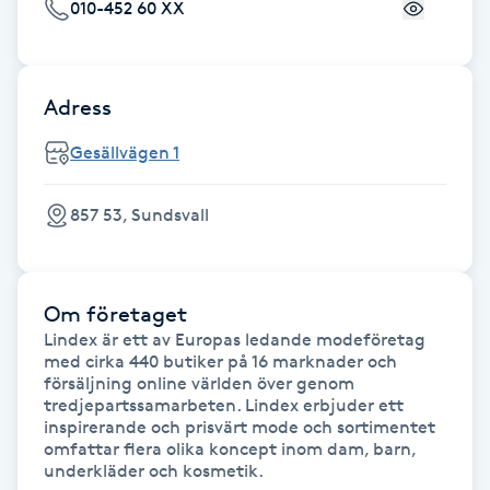
Cryoterapi
010-452 60 XX
D
Damklippning
Adress
Gesällvägen 1
Dermapen
Diamantslipning
857 53, Sundsvall
E
Enzympeeling
Om företaget
Lindex är ett av Europas ledande modeföretag 
med cirka 440 butiker på 16 marknader och 
Extensions
försäljning online världen över genom 
tredjepartssamarbeten. Lindex erbjuder ett 
Extensions borttagning
inspirerande och prisvärt mode och sortimentet 
omfattar flera olika koncept inom dam, barn, 
underkläder och kosmetik.
Eyeliner-tatuering