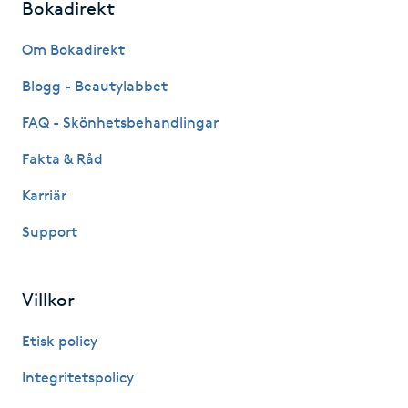
Bokadirekt
Fransk manikyr
Om Bokadirekt
Fransrengöring
Blogg - Beautylabbet
Frekvensterapi
FAQ - Skönhetsbehandlingar
Fakta & Råd
Friskvård
Karriär
Friskvårdsmassage
Support
Frisör
Villkor
Funktionsanalys
Etisk policy
Färgning
Integritetspolicy