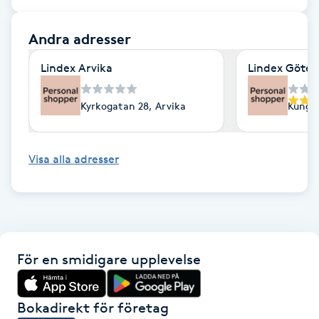
F
Andra adresser
Face framing
Lindex Arvika
Lindex Göte
Faceliftmassage
Kyrkogatan 28, Arvika
Kungsp
Fet hårbotten
Visa alla adresser
Fettreducering
Fibromassage
Fillers
För en smidigare upplevelse
Fotmassage
Bokadirekt för företag