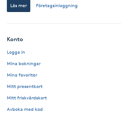
Läs mer
Företagsinloggning
Fotsvamp
Fotvård
Fransar
Konto
Logga in
Fransborttagning
Mina bokningar
Fransfärgning
Mina favoriter
Fransförlängning
Mitt presentkort
Mitt friskvårdskort
Fransförlängning Megavolym
Avboka med kod
Fransförlängning Volym