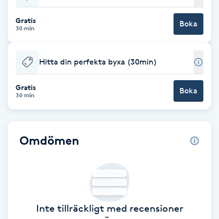
Babylights
Gratis
Boka
30 min
Balayage
Hitta din perfekta byxa (30min)
Bambumassage
Gratis
Boka
30 min
Barber
Barnklippning
Omdömen
BIAB
Blowout
Inte tillräckligt med recensioner
Bottenfärg