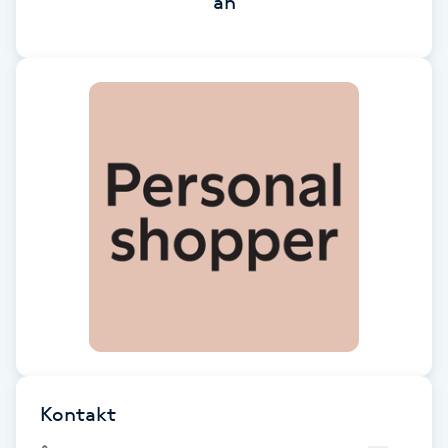
än
Brynformning
Brynfärgning
Brynplockning
Bröllopsuppsättning
C
Celluliter
Coachning
Color correction
Kontakt