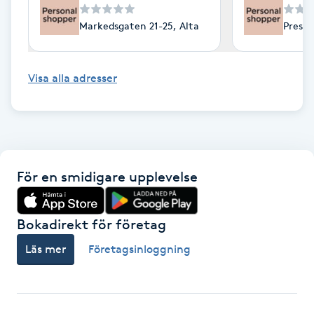
Fotsvamp
Markedsgaten 21-25, Alta
Preste
Fotvård
Visa alla adresser
Fransar
Fransborttagning
Fransfärgning
För en smidigare upplevelse
Fransförlängning
Bokadirekt för företag
Läs mer
Företagsinloggning
Fransförlängning Megavolym
Fransförlängning Volym