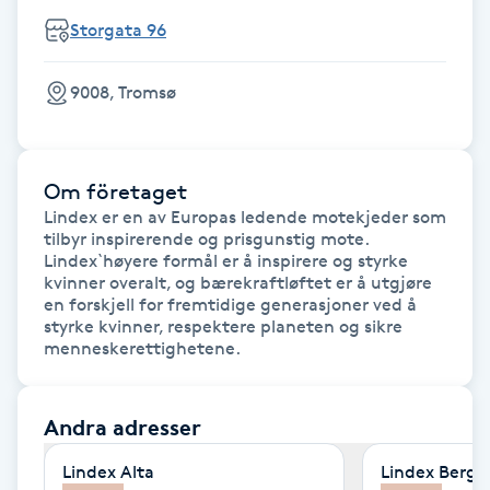
Storgata 96
F
Face framing
9008, Tromsø
Faceliftmassage
Om företaget
Fet hårbotten
Lindex er en av Europas ledende motekjeder som 
tilbyr inspirerende og prisgunstig mote. 
Lindex`høyere formål er å inspirere og styrke 
Fettreducering
kvinner overalt, og bærekraftløftet er å utgjøre 
en forskjell for fremtidige generasjoner ved å 
styrke kvinner, respektere planeten og sikre 
Fibromassage
menneskerettighetene.
Fillers
Andra adresser
Fotmassage
Lindex Alta
Lindex Berge