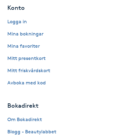
Fransk manikyr
Konto
Logga in
Fransrengöring
Mina bokningar
Frekvensterapi
Mina favoriter
Friskvård
Mitt presentkort
Mitt friskvårdskort
Friskvårdsmassage
Avboka med kod
Frisör
Bokadirekt
Funktionsanalys
Om Bokadirekt
Färgning
Blogg - Beautylabbet