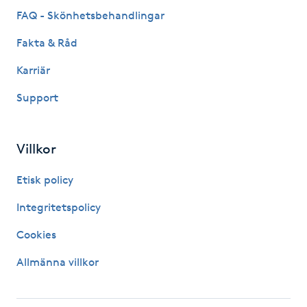
Föning
FAQ - Skönhetsbehandlingar
G
Fakta & Råd
Gel naglar
Karriär
Support
Gelenaglar
Gellack
Villkor
Etisk policy
Gellack med förstärkning
Integritetspolicy
Gravidmassage
Cookies
Gravidyoga
Allmänna villkor
Gruppträning