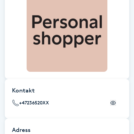
Cryoterapi
D
Damklippning
Dermapen
Diamantslipning
E
Enzympeeling
Kontakt
Extensions
+47236520XX
Extensions borttagning
Adress
Eyeliner-tatuering