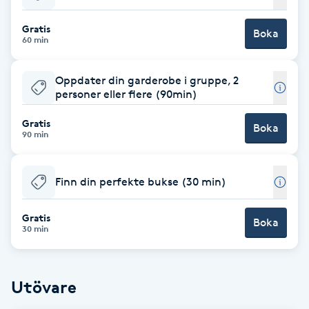
Babylights
Gratis
Boka
60 min
Balayage
Oppdater din garderobe i gruppe, 2
personer eller flere (90min)
Bambumassage
Gratis
Boka
90 min
Barber
Barnklippning
Finn din perfekte bukse (30 min)
BIAB
Gratis
Boka
30 min
Blowout
Utövare
Bottenfärg