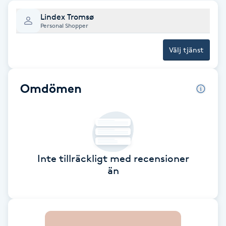
Lindex Tromsø
Brynformning
Personal Shopper
Brynfärgning
Välj tjänst
Brynplockning
Omdömen
Bröllopsuppsättning
C
Celluliter
Inte tillräckligt med recensioner
än
Coachning
Color correction