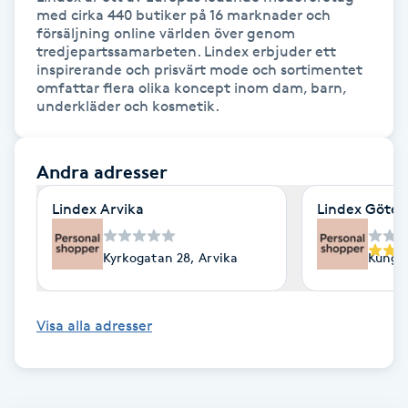
med cirka 440 butiker på 16 marknader och 
Fotsvamp
försäljning online världen över genom 
tredjepartssamarbeten. Lindex erbjuder ett 
Fotvård
inspirerande och prisvärt mode och sortimentet 
omfattar flera olika koncept inom dam, barn, 
underkläder och kosmetik.
Fransar
Andra adresser
Fransborttagning
Lindex Arvika
Lindex Göte
Fransfärgning
Kyrkogatan 28, Arvika
Kungsp
Fransförlängning
Fransförlängning Megavolym
Visa alla adresser
Fransförlängning Volym