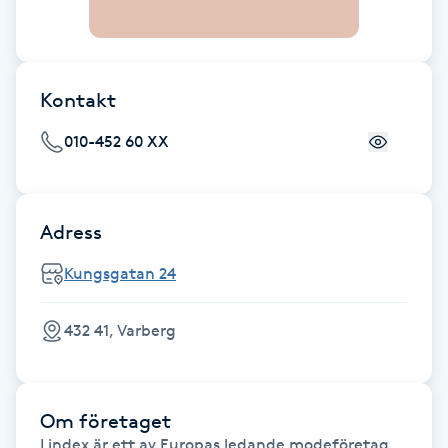
F
Face framing
Kontakt
Faceliftmassage
010-452 60 XX
Fet hårbotten
Adress
Fettreducering
Kungsgatan 24
Fibromassage
432 41, Varberg
Fillers
Fotmassage
Om företaget
Lindex är ett av Europas ledande modeföretag 