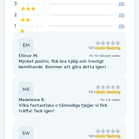
3
(
0
)
Brynformning
2
(
0
)
1
(
0
)
Brynfärgning
EM
Brynplockning
till
Lindex Varberg
Ellinor M.
för 10 månader sedan
Mycket positiv, fick bra hjälp och trevligt
Bröllopsuppsättning
bemötande. Kommer att göra detta igen!
C
Celluliter
MK
till
Lindex Varberg
Madeleine K.
för 2 år sedan
Vilka fantastiska o tålmodiga tjejjer vi fick
Coachning
träffa! Tack igen!
Color correction
SW
till
Lindex Varberg