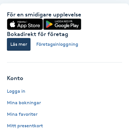
Fransk manikyr
För en smidigare upplevelse
Fransrengöring
Bokadirekt för företag
Frekvensterapi
Läs mer
Företagsinloggning
Friskvård
Friskvårdsmassage
Konto
Frisör
Logga in
Funktionsanalys
Mina bokningar
Mina favoriter
Färgning
Mitt presentkort