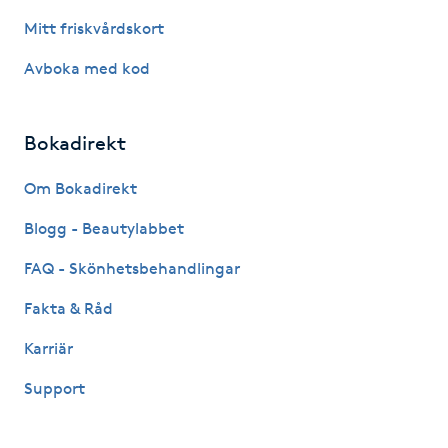
Föning
Mitt friskvårdskort
G
Avboka med kod
Gel naglar
Bokadirekt
Gelenaglar
Om Bokadirekt
Gellack
Blogg - Beautylabbet
Gellack med förstärkning
FAQ - Skönhetsbehandlingar
Fakta & Råd
Gravidmassage
Karriär
Gravidyoga
Support
Gruppträning