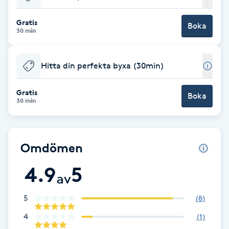
Babylights
Gratis
Boka
30 min
Balayage
Hitta din perfekta byxa (30min)
Bambumassage
Gratis
Boka
30 min
Barber
Barnklippning
Omdömen
BIAB
4.9
5
av
Blowout
5
(
8
)
4
(
1
)
Bottenfärg