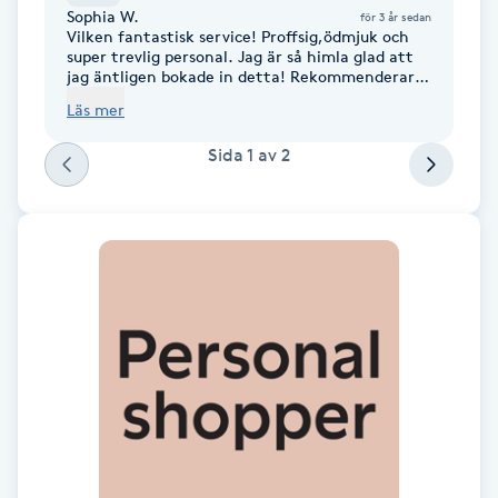
Cryoterapi
Sophia W.
för 3 år sedan
Vilken fantastisk service! Proffsig,ödmjuk och
D
super trevlig personal. Jag är så himla glad att
jag äntligen bokade in detta! Rekommenderar
Damklippning
detta till alla jag känner!
Läs mer
Sida
1
av
2
Dermapen
Diamantslipning
E
Enzympeeling
Extensions
Extensions borttagning
Eyeliner-tatuering