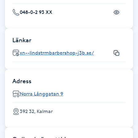
Fransk manikyr
048-0-2 93 XX
Fransrengöring
Länkar
Frekvensterapi
xn--lindstrmbarbershop-j3b.se/
Friskvård
Friskvårdsmassage
Adress
Frisör
Norra Långgatan 9
Funktionsanalys
392 32, Kalmar
Färgning