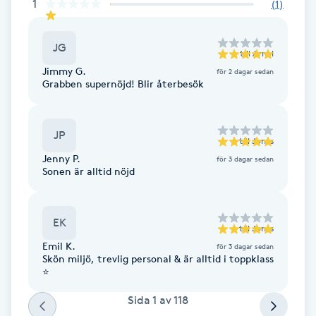
1
(
1
)
F
JG
Face framing
till
Arnel
Jimmy G.
för 2 dagar sedan
Grabben supernöjd! Blir återbesök
Faceliftmassage
Fet hårbotten
JP
till
Jonas
Jenny P.
för 3 dagar sedan
Sonen är alltid nöjd
Fettreducering
Fibromassage
EK
till
Jonas
Emil K.
för 3 dagar sedan
Fillers
Skön miljö, trevlig personal & är alltid i toppklass
⭐️
Fotmassage
Sida
1
av
118