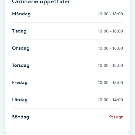
Ordinarie öppettider
Föning
Måndag
10:00 - 18:00
G
Gel naglar
Tisdag
10:00 - 18:00
Gelenaglar
Onsdag
10:00 - 18:00
Gellack
Torsdag
10:00 - 18:00
Gellack med förstärkning
Fredag
10:00 - 18:00
Gravidmassage
Lördag
10:00 - 14:00
Gravidyoga
Söndag
Stängt
Gruppträning