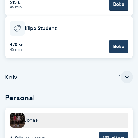
515 kr
Boka
45 min
Brynformning
Klipp Student
Brynfärgning
470 kr
Brynplockning
Boka
45 min
Bröllopsuppsättning
C
Kniv
1
Celluliter
Personal
Coachning
Jonas
Color correction
4.9
Välj tjänst
1358
betyg