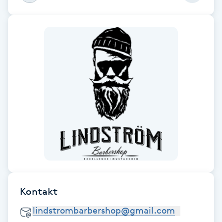
Fotsvamp
Fotvård
Fransar
Fransborttagning
Fransfärgning
Fransförlängning
Fransförlängning Megavolym
Kontakt
Fransförlängning Volym