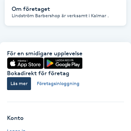
Om företaget
Gua Sha-massage
Lindström Barbershop är verksamt i Kalmar .
H
Hatha Yoga
För en smidigare upplevelse
Headspa
Healing
Bokadirekt för företag
Läs mer
Företagsinloggning
Herrklippning
HIFU
Konto
Hollywood Peel