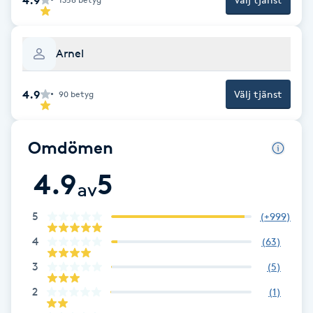
Cryoterapi
D
Arnel
Damklippning
4.9
Välj tjänst
90
betyg
Dermapen
Diamantslipning
Omdömen
E
4.9
5
av
Enzympeeling
5
(
+999
)
Extensions
4
(
63
)
3
(
5
)
Extensions borttagning
2
(
1
)
Eyeliner-tatuering