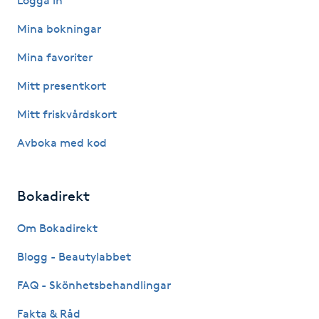
Logga in
Hot Stone Massage
Mina bokningar
Hot yoga
Mina favoriter
Mitt presentkort
Hudföryngring
Mitt friskvårdskort
Huduppstramning
Avboka med kod
Hudvård
Bokadirekt
Hyaluronsyra
Om Bokadirekt
Hyperhidros
Blogg - Beautylabbet
FAQ - Skönhetsbehandlingar
Hypnos
Fakta & Råd