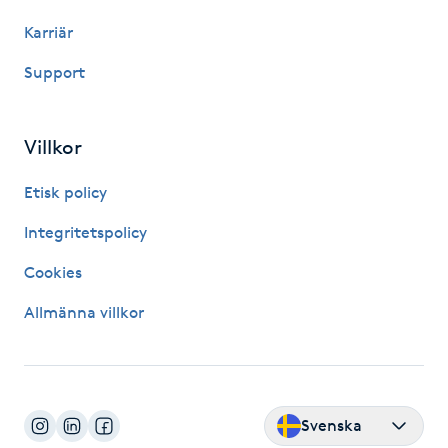
Hårborttagning
Karriär
Hårbottenbehandling
Support
Hårförlängning
Villkor
Hårvård
Etisk policy
Integritetspolicy
Hälsa
Cookies
Hälsprickor
Allmänna villkor
I
Idrottsmassage
Svenska
IPL