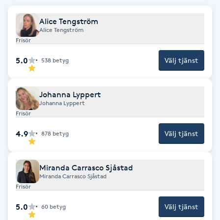
F
Alice Tengström
Alice Tengström
Face framing
Frisör
5.0
Välj tjänst
538
betyg
Faceliftmassage
Fet hårbotten
Johanna Lyppert
Johanna Lyppert
Frisör
Fettreducering
4.9
Välj tjänst
878
betyg
Fibromassage
Miranda Carrasco Sjåstad
Fillers
Miranda Carrasco Sjåstad
Frisör
Fotmassage
5.0
Välj tjänst
60
betyg