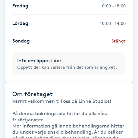
Hårborttagning
Fredag
10:00 - 18:00
Hårbottenbehandling
Lördag
10:00 - 14:00
Hårförlängning
Söndag
Stängt
Hårvård
Info om öppettider
Öppettider kan variera från det som är angivet.
Hälsa
Hälsprickor
Om företaget
I
Varmt välkommen till oss på Linné Studios! 

På denna bokningssida hittar du alla våra 
Idrottsmassage
frisörtjänster. 

Mer information gällande behandlingarna hittar 
IPL
du under varje enskild behandling. Är du osäker 