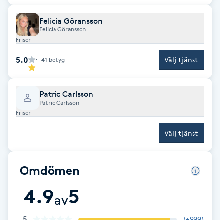
Fotsvamp
Felicia Göransson
Felicia Göransson
Fotvård
Frisör
5.0
Välj tjänst
41
betyg
Fransar
Fransborttagning
Patric Carlsson
Patric Carlsson
Frisör
Fransfärgning
Välj tjänst
Fransförlängning
Omdömen
Fransförlängning Megavolym
4.9
5
av
Fransförlängning Volym
5
(
+999
)