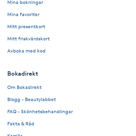
Mina bokningar
Kinesiologi
Mina favoriter
Kinesisk medicin
Mitt presentkort
Mitt friskvårdskort
Kiropraktik
Avboka med kod
Klangmassage
Bokadirekt
Klippning
Om Bokadirekt
Klippning & Slingor
Blogg - Beautylabbet
Klippning ungdom
FAQ - Skönhetsbehandlingar
Fakta & Råd
Koppningsmassage
Karriär