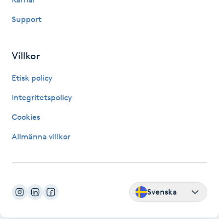
Kosmetisk tatuering
Support
Kostrådgivning
Villkor
Kroppsinpackning
Etisk policy
Kroppspeeling
Integritetspolicy
Cookies
Käkledsbehandling
Allmänna villkor
Kärlbehandling
L
Laserbehandling
Svenska
Lashlift Keratin