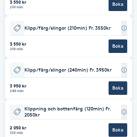
3 550 kr
Boka
210 min
Brynformning
Klipp/färg/slingor (210min) Fr. 3550kr
Brynfärgning
3 550 kr
Brynplockning
Boka
210 min
Bröllopsuppsättning
Klipp/färg/slingor (240min) Fr. 3950kr
C
3 950 kr
Celluliter
Boka
240 min
Coachning
Klippning och bottenfärg (120min) Fr.
2050kr
Color correction
2 050 kr
Boka
120 min