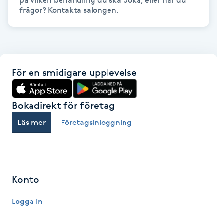
på vilken behandling du ska boka, eller har du 
frågor? Kontakta salongen.
IPL hårborttagning
IR-massage
J
För en smidigare upplevelse
Japansk massage
K
Bokadirekt för företag
K18
Läs mer
Företagsinloggning
Katun fransar
Kemisk peeling
Konto
Logga in
Keratinbehandling