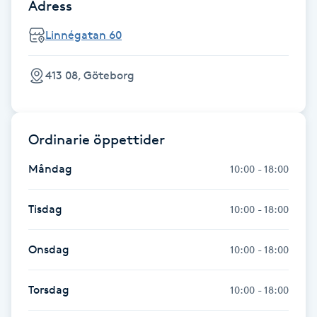
Adress
Hot Stone Massage
Linnégatan 60
Hot yoga
413 08, Göteborg
Hudföryngring
Huduppstramning
Ordinarie öppettider
Hudvård
Måndag
10:00 - 18:00
Hyaluronsyra
Tisdag
10:00 - 18:00
Hyperhidros
Onsdag
10:00 - 18:00
Hypnos
Torsdag
10:00 - 18:00