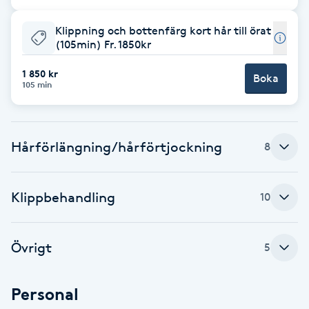
Cryoterapi
D
Klippning och bottenfärg kort hår till örat
(105min) Fr. 1850kr
Damklippning
1 850 kr
Boka
105 min
Dermapen
Diamantslipning
Hårförlängning/hårförtjockning
8
E
Enzympeeling
Klippbehandling
10
Extensions
Övrigt
5
Extensions borttagning
Personal
Eyeliner-tatuering