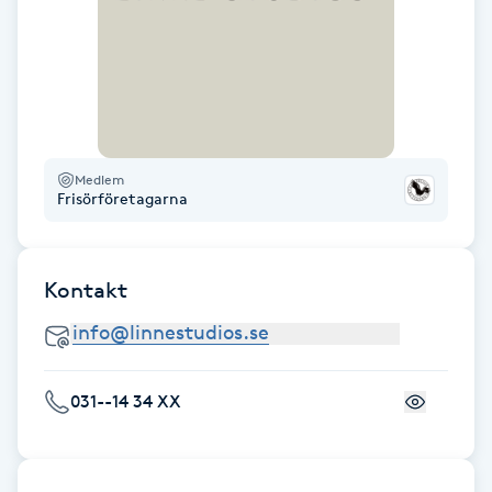
Gua Sha-massage
H
Hatha Yoga
Medlem
Headspa
Frisörföretagarna
Healing
Kontakt
Herrklippning
HIFU
031--14 34 XX
Hollywood Peel