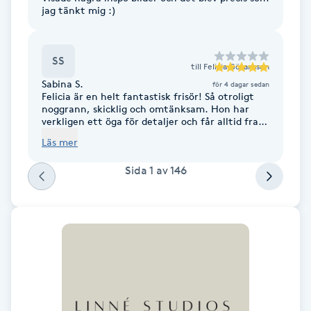
jag tänkt mig :)
Föning
G
SS
till
Felicia Göransson
Gel naglar
Sabina S.
för 4 dagar sedan
Felicia är en helt fantastisk frisör! Så otroligt
Gelenaglar
noggrann, skicklig och omtänksam. Hon har
verkligen ett öga för detaljer och får alltid fram
det bästa resultatet. Jag är supernöjd och
Läs mer
känner mig alltid så fin efter ett besök. Hon är
Gellack
magisk på det hon gör 💜
Sida
1
av
146
Gellack med förstärkning
Gravidmassage
Gravidyoga
Gruppträning