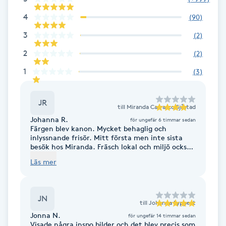
Fransk manikyr
4
(
90
)
3
(
2
)
Fransrengöring
2
(
2
)
Frekvensterapi
1
(
3
)
Friskvård
JR
till
Miranda Carrasco Sjåstad
Johanna R.
för ungefär 6 timmar sedan
Friskvårdsmassage
Färgen blev kanon. Mycket behaglig och
inlyssnande frisör. Mitt första men inte sista
besök hos Miranda. Fräsch lokal och miljö också.
Frisör
Rekommenderas.
Läs mer
Funktionsanalys
JN
till
Johanna Lyppert
Färgning
Jonna N.
för ungefär 14 timmar sedan
Visade några inspo bilder och det blev precis som