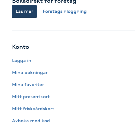
Bokadirekt för företag
Cryoterapi
Läs mer
Företagsinloggning
D
Damklippning
Dermapen
Konto
Logga in
Diamantslipning
E
Mina bokningar
Mina favoriter
Enzympeeling
Mitt presentkort
Extensions
Mitt friskvårdskort
Extensions borttagning
Avboka med kod