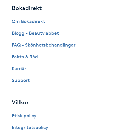
Eyeliner-tatuering
Bokadirekt
F
Om Bokadirekt
Face framing
Blogg - Beautylabbet
Faceliftmassage
FAQ - Skönhetsbehandlingar
Fakta & Råd
Fet hårbotten
Karriär
Fettreducering
Support
Fibromassage
Villkor
Fillers
Etisk policy
Fotmassage
Integritetspolicy