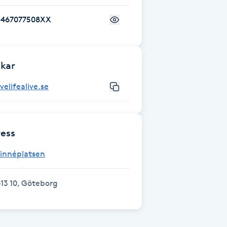
+467077508XX
kar
ivelifealive.se
ess
Linnéplatsen
13 10, Göteborg