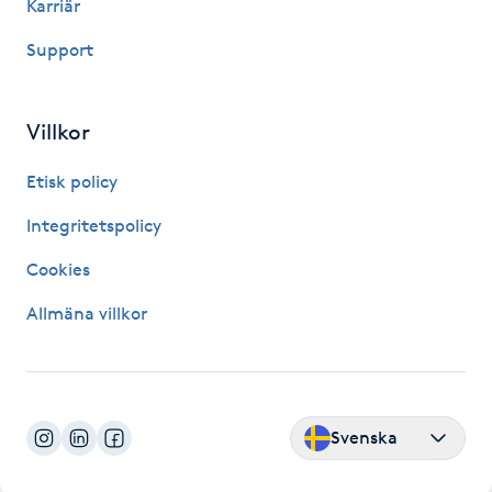
Karriär
Hårborttagning
Support
Hårbottenbehandling
Villkor
Hårförlängning
Etisk policy
Hårvård
Integritetspolicy
Hälsa
Cookies
Allmäna villkor
Hälsprickor
I
Idrottsmassage
Svenska
IPL