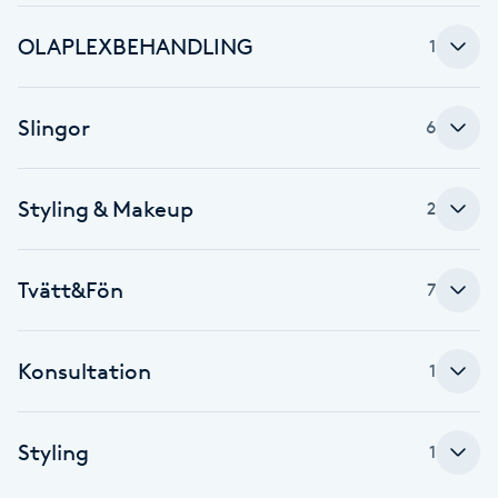
Brynformning
OLAPLEXBEHANDLING
1
Brynfärgning
Slingor
6
Brynplockning
Styling & Makeup
2
Bröllopsuppsättning
C
Tvätt&Fön
7
Celluliter
Konsultation
1
Coachning
Color correction
Styling
1