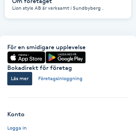
Om företaget
Lion style AB är verksamt i Sundbyberg .
Gua Sha-massage
H
Hatha Yoga
För en smidigare upplevelse
Headspa
Bokadirekt för företag
Healing
Läs mer
Företagsinloggning
Herrklippning
HIFU
Konto
Hollywood Peel
Logga in