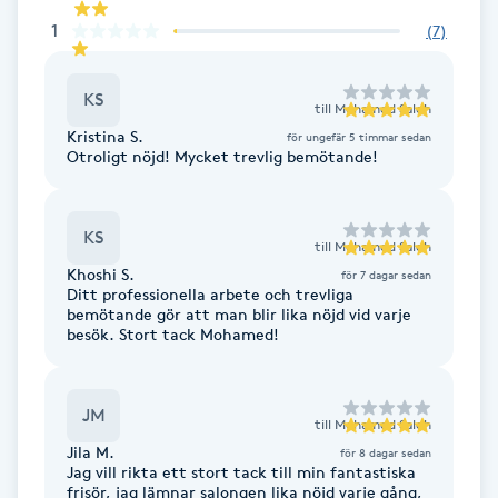
1
F
(
7
)
Face framing
KS
till
Mohamed Saleh
Kristina S.
för ungefär 5 timmar sedan
Faceliftmassage
Otroligt nöjd! Mycket trevlig bemötande!
Fet hårbotten
KS
till
Mohamed Saleh
Fettreducering
Khoshi S.
för 7 dagar sedan
Ditt professionella arbete och trevliga
bemötande gör att man blir lika nöjd vid varje
Fibromassage
besök. Stort tack Mohamed!
Fillers
JM
till
Mohamed Saleh
Jila M.
för 8 dagar sedan
Fotmassage
Jag vill rikta ett stort tack till min fantastiska
frisör, jag lämnar salongen lika nöjd varje gång,