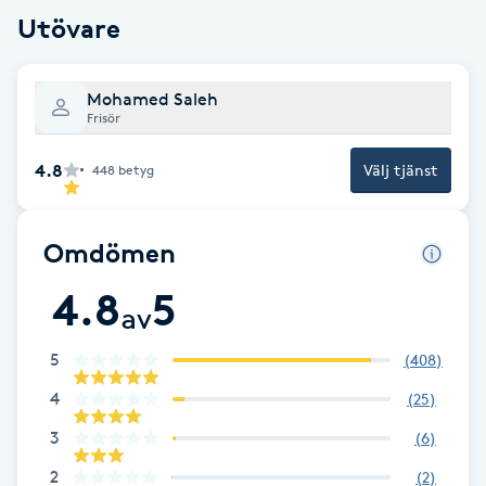
Cryoterapi
Utövare
D
Damklippning
Mohamed Saleh
Frisör
Dermapen
4.8
Välj tjänst
448
betyg
Diamantslipning
E
Omdömen
4.8
5
Enzympeeling
av
5
Extensions
(
408
)
4
(
25
)
Extensions borttagning
3
(
6
)
2
(
2
)
Eyeliner-tatuering