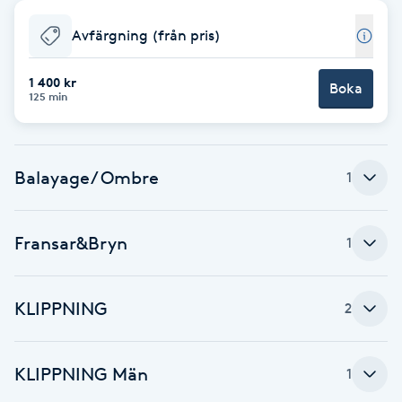
Babylights
Avfärgning (från pris)
Balayage
1 400 kr
Boka
125 min
Bambumassage
Balayage/ Ombre
1
Barber
Barnklippning
Fransar&Bryn
1
BIAB
KLIPPNING
2
Blowout
KLIPPNING Män
1
Bottenfärg