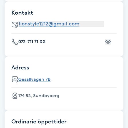
Fransk manikyr
Kontakt
Fransrengöring
Frekvensterapi
072-711 71 XX
Friskvård
Adress
Friskvårdsmassage
Gesällvägen 7B
Frisör
174 53, Sundbyberg
Funktionsanalys
Färgning
Ordinarie öppettider