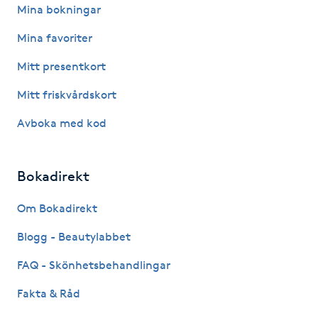
Hot Stone Massage
Mina bokningar
Mina favoriter
Hot yoga
Mitt presentkort
Hudföryngring
Mitt friskvårdskort
Avboka med kod
Huduppstramning
Hudvård
Bokadirekt
Hyaluronsyra
Om Bokadirekt
Blogg - Beautylabbet
Hyperhidros
FAQ - Skönhetsbehandlingar
Hypnos
Fakta & Råd