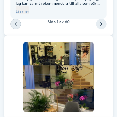
jag kan varmt rekommendera till alla som söker
Fotsvamp
en skicklig frisör med känsla för kvalitet stil.
Läs mer
Tack för det fina arbetet.
Fotvård
Sida
1
av
60
Fransar
Fransborttagning
Fransfärgning
Fransförlängning
Fransförlängning Megavolym
Fransförlängning Volym