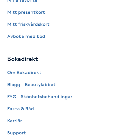
Mina favoriter
M
Mitt presentkort
Makeup
Mitt friskvårdskort
Avboka med kod
Manikyr & Pedikyr
Massage
Bokadirekt
Om Bokadirekt
Medial vägledning
Blogg - Beautylabbet
Medicinsk massage
FAQ - Skönhetsbehandlingar
Meditation
Fakta & Råd
Karriär
Medium
Support