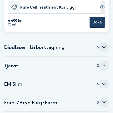
Fotsvamp
Pure Cell Treatment Kur 5 ggr
Fotvård
6 600 kr
Boka
70 min
Fransar
Diodlaser Hårborttagning
16
Fransborttagning
Fransfärgning
Tjänst
2
Fransförlängning
EM Slim
4
Fransförlängning Megavolym
Frans/Bryn Färg/Form
8
Fransförlängning Volym