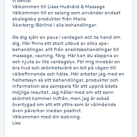
vi detta!

Välkommen till Lisas Hudvård & Massage

Kosmetisk tatuering
Välkommen till en salong som använder endast 
ekologiska produkter från Maria 
Åkerberg/Börlind i alla behandlingar.

Kostrådgivning
Ge dig själv en paus i vardagen och ta hand om 
Kroppsinpackning
dig. Här finns ett stort utbud av olika spa-
behandlingar, allt från ansiktsbehandlingar till 
massage, vaxning, färg. Här kan du slappna av 
Kroppspeeling
och njuta av lite vardagslyx. För mig innebär en 
bra hud och skönhetsvård en bit på vägen till 
välbefinnande och hälsa. Här arbetar jag med en 
Käkledsbehandling
helhetssyn så att behandlingar, produkter och 
information ska samspela för att uppnå bästa 
möjliga resultat. Jag håller med om att sann 
Kärlbehandling
skönhet kommer inifrån, men jag är också 
L
övertygad om att ett yttre som är välmående 
även påverkar insidan positivt.

Välkommen med din bokning.

Laserbehandling
Lisa

Lashlift Keratin