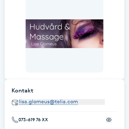
Hårborttagning
Hårbottenbehandling
Hårförlängning
Hårvård
Hälsa
Hälsprickor
Kontakt
I
Idrottsmassage
073-619 76 XX
IPL