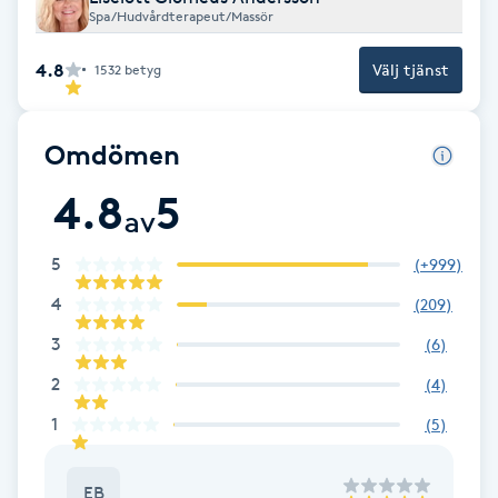
Spa/Hudvårdterapeut/Massör
Gua Sha-massage
4.8
Välj tjänst
1532
betyg
H
Hatha Yoga
Omdömen
4.8
5
Headspa
av
Healing
5
(
+999
)
4
(
209
)
Herrklippning
3
(
6
)
2
(
4
)
HIFU
1
(
5
)
Hollywood Peel
EB