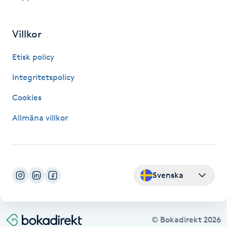
Megavolymfransar
Villkor
Melasma
Etisk policy
Mesoterapi
Integritetspolicy
MicroPen
Cookies
Allmäna villkor
Microshading
Mixfransar
N
Svenska
Nagelförlängning
© Bokadirekt
2026
Nagelförlängning akryl