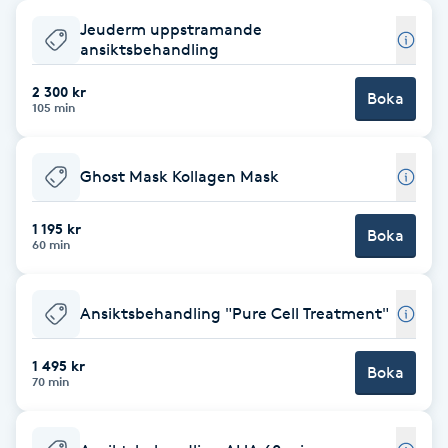
Jeuderm uppstramande
Babylights
ansiktsbehandling
Balayage
2 300 kr
Boka
105 min
Bambumassage
Ghost Mask Kollagen Mask
Barber
1 195 kr
Boka
60 min
Barnklippning
Ansiktsbehandling "Pure Cell Treatment"
BIAB
1 495 kr
Blowout
Boka
70 min
Bottenfärg