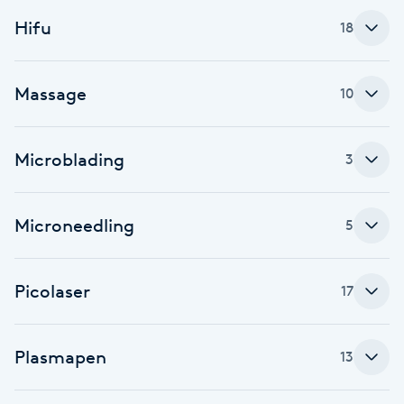
Fransk manikyr
Hifu
18
Fransrengöring
Massage
10
Frekvensterapi
Microblading
3
Friskvård
Friskvårdsmassage
Microneedling
5
Frisör
Picolaser
17
Funktionsanalys
Plasmapen
13
Färgning