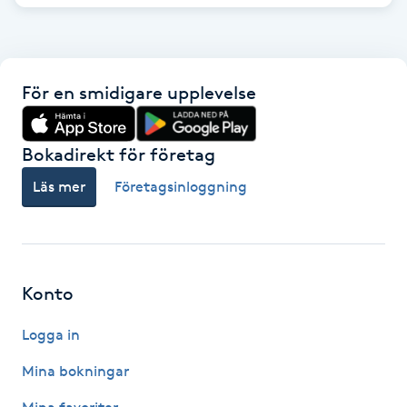
LED-ljusterapi
För en smidigare upplevelse
Liktornar
LPG
Bokadirekt för företag
Läs mer
Företagsinloggning
LPG-behandling
LPG-massage
Konto
Luggklippning
Logga in
Lymfmassage
Mina bokningar
Läpptatuering