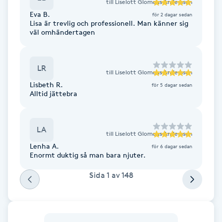
till
Liselott Glomeus Andersson
Hot Stone Massage
Eva B.
för 2 dagar sedan
Lisa är trevlig och professionell. Man känner sig
väl omhändertagen
Hot yoga
Hudföryngring
LR
till
Liselott Glomeus Andersson
Lisbeth R.
för 5 dagar sedan
Huduppstramning
Alltid jättebra
Hudvård
LA
till
Liselott Glomeus Andersson
Hyaluronsyra
Lenha A.
för 6 dagar sedan
Enormt duktig så man bara njuter.
Hyperhidros
Sida
1
av
148
Hypnos