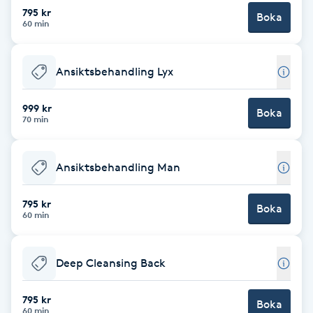
Cryoterapi
795 kr
Boka
60 min
D
Damklippning
Ansiktsbehandling Lyx
Dermapen
999 kr
Boka
70 min
Diamantslipning
E
Ansiktsbehandling Man
Enzympeeling
795 kr
Boka
60 min
Extensions
Deep Cleansing Back
Extensions borttagning
795 kr
Boka
Eyeliner-tatuering
60 min