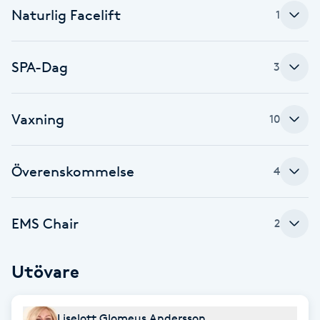
Naturlig Facelift
Föning
1
G
SPA-Dag
3
Gel naglar
Gelenaglar
Vaxning
10
Gellack
Överenskommelse
4
Gellack med förstärkning
EMS Chair
2
Gravidmassage
Utövare
Gravidyoga
Gruppträning
Liselott Glomeus Andersson