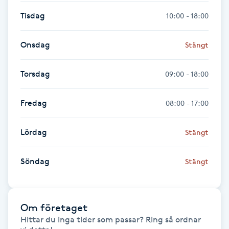
Kinesiologi
Tisdag
10:00 - 18:00
Kinesisk medicin
Onsdag
Stängt
Kiropraktik
Torsdag
09:00 - 18:00
Klangmassage
Fredag
08:00 - 17:00
Klippning
Lördag
Stängt
Klippning & Slingor
Söndag
Stängt
Klippning ungdom
Om företaget
Koppningsmassage
Hittar du inga tider som passar? Ring så ordnar 