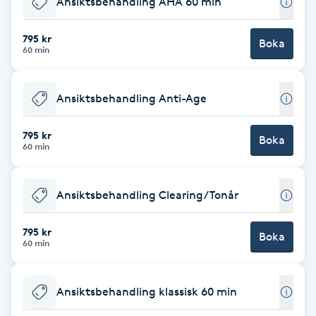
Ansiktsbehandling AHA 60 min
Brynformning
795 kr
Boka
60 min
Brynfärgning
Ansiktsbehandling Anti-Age
Brynplockning
795 kr
Boka
Bröllopsuppsättning
60 min
C
Ansiktsbehandling Clearing/Tonår
Celluliter
795 kr
Boka
Coachning
60 min
Color correction
Ansiktsbehandling klassisk 60 min