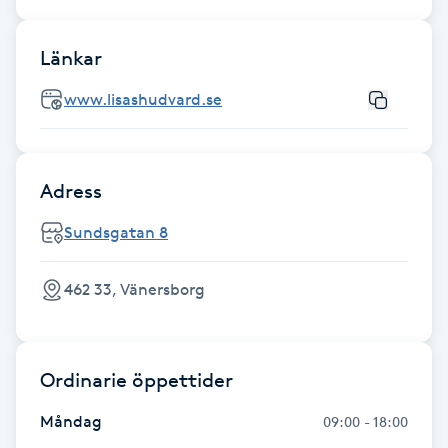
IPL hårborttagning
Länkar
IR-massage
www.lisashudvard.se
J
Japansk massage
Adress
K
Sundsgatan 8
K18
462 33, Vänersborg
Katun fransar
Kemisk peeling
Ordinarie öppettider
Keratinbehandling
Måndag
09:00 - 18:00