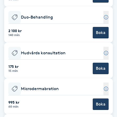
F
Duo-Behandling
Face framing
2 100 kr
Boka
Faceliftmassage
140 min
Fet hårbotten
Hudvårds konsultation
Fettreducering
175 kr
Boka
15 min
Fibromassage
Microdermabration
Fillers
995 kr
Boka
60 min
Fotmassage