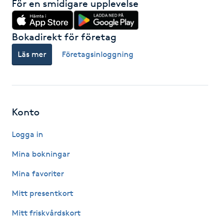
För en smidigare upplevelse
Gua Sha-massage
Bokadirekt för företag
H
Läs mer
Företagsinloggning
Hatha Yoga
Headspa
Konto
Healing
Logga in
Herrklippning
Mina bokningar
HIFU
Mina favoriter
Mitt presentkort
Hollywood Peel
Mitt friskvårdskort