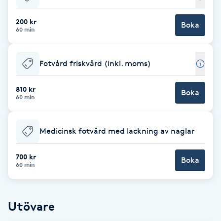
Babylights
200 kr
Boka
60 min
Balayage
Fotvård friskvård (inkl. moms)
Bambumassage
810 kr
Boka
60 min
Barber
Barnklippning
Medicinsk fotvård med lackning av naglar
BIAB
700 kr
Boka
60 min
Blowout
Utövare
Bottenfärg