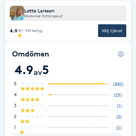
Lotta Larsson
Brynformning
Medicinsk fotterapeut
Brynfärgning
4.9
Välj tjänst
910
betyg
Brynplockning
Omdömen
Bröllopsuppsättning
4.9
5
av
C
5
(
845
)
Celluliter
4
(
59
)
Coachning
3
(
1
)
2
(
0
)
Color correction
1
(
5
)