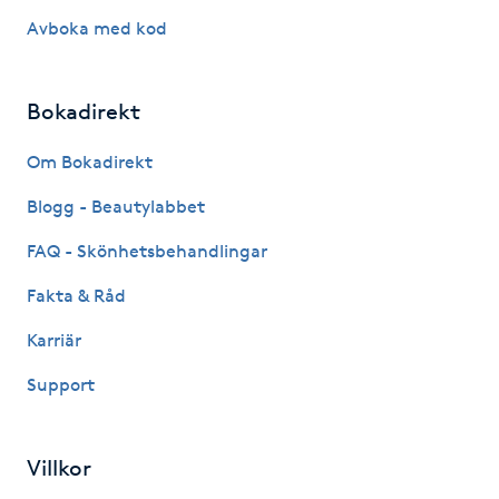
Hot Stone Massage
Avboka med kod
Hot yoga
Bokadirekt
Hudföryngring
Om Bokadirekt
Huduppstramning
Blogg - Beautylabbet
FAQ - Skönhetsbehandlingar
Hudvård
Fakta & Råd
Hyaluronsyra
Karriär
Support
Hyperhidros
Hypnos
Villkor