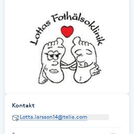
F
Face framing
Faceliftmassage
Fet hårbotten
Fettreducering
Fibromassage
Kontakt
Fillers
Fotmassage