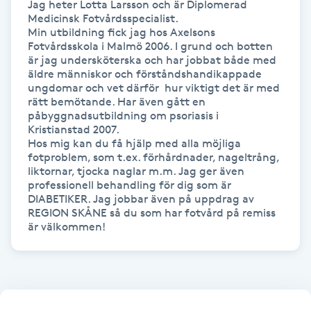
Jag heter Lotta Larsson och är Diplomerad 
Föning
Medicinsk Fotvårdsspecialist.

Min utbildning fick jag hos Axelsons 
G
Fotvårdsskola i Malmö 2006. I grund och botten 
är jag undersköterska och har jobbat både med 
Gel naglar
äldre människor och förståndshandikappade 
ungdomar och vet därför  hur viktigt det är med 
rätt bemötande. Har även gått en 
Gelenaglar
påbyggnadsutbildning om psoriasis i 
Kristianstad 2007.

Hos mig kan du få hjälp med alla möjliga 
Gellack
fotproblem, som t.ex. förhårdnader, nageltrång, 
liktornar, tjocka naglar m.m. Jag ger även 
professionell behandling för dig som är 
Gellack med förstärkning
DIABETIKER. Jag jobbar även på uppdrag av 
REGION SKÅNE så du som har fotvård på remiss 
Gravidmassage
är välkommen!
Gravidyoga
Gruppträning