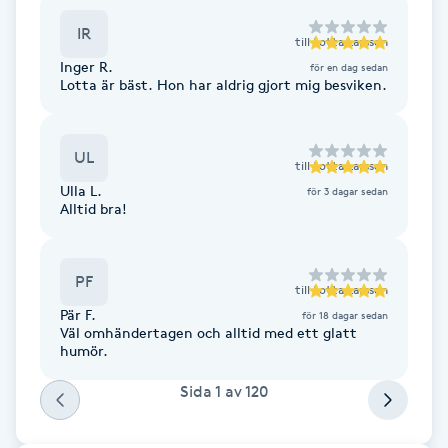
Cryoterapi
IR
D
till
Lotta Larsson
Inger R.
för en dag sedan
Damklippning
Lotta är bäst. Hon har aldrig gjort mig besviken.
Dermapen
UL
till
Lotta Larsson
Ulla L.
för 3 dagar sedan
Diamantslipning
Alltid bra!
E
Enzympeeling
PF
till
Lotta Larsson
Pär F.
för 18 dagar sedan
Extensions
Väl omhändertagen och alltid med ett glatt
humör.
Extensions borttagning
Sida
1
av
120
Eyeliner-tatuering