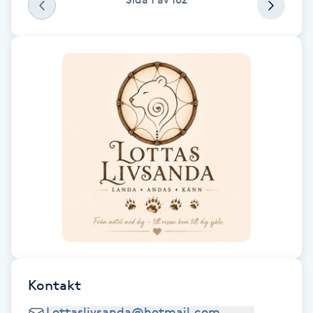
Fransk manikyr
Fransrengöring
Frekvensterapi
Friskvård
Friskvårdsmassage
Frisör
Funktionsanalys
Kontakt
Färgning