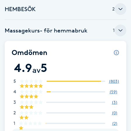
F
HEMBESÖK
2
Face framing
Massagekurs- för hemmabruk
1
Faceliftmassage
Omdömen
Fet hårbotten
4.9
5
av
Fettreducering
5
(
803
)
Fibromassage
4
(
59
)
3
(
3
)
Fillers
2
(
0
)
Fotmassage
1
(
2
)