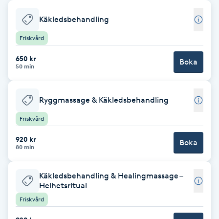
Babylights
Käkledsbehandling
Friskvård
Balayage
650 kr
Boka
50 min
Bambumassage
Barber
Ryggmassage & Käkledsbehandling
Friskvård
Barnklippning
920 kr
Boka
80 min
BIAB
Käkledsbehandling & Healingmassage –
Blowout
Helhetsritual
Friskvård
Bottenfärg