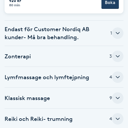
920 kr
Boka
80 min
Brynformning
Brynfärgning
Endast för Customer Nordiq AB
1
kunder- Må bra behandling.
Brynplockning
Zonterapi
3
Bröllopsuppsättning
C
Lymfmassage och lymftejpning
4
Celluliter
Coachning
Klassisk massage
9
Color correction
Reiki och Reiki- trumning
4