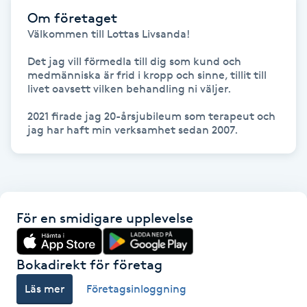
Om företaget
Gua Sha-massage
Välkommen till Lottas Livsanda!

H
Det jag vill förmedla till dig som kund och 
medmänniska är frid i kropp och sinne, tillit till 
Hatha Yoga
livet oavsett vilken behandling ni väljer.

2021 firade jag 20-årsjubileum som terapeut och 
Headspa
jag har haft min verksamhet sedan 2007.
Healing
Herrklippning
För en smidigare upplevelse
HIFU
Bokadirekt för företag
Hollywood Peel
Läs mer
Företagsinloggning