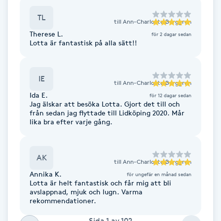
Fotsvamp
TL
till
Ann-Charlotte Berggren
Therese L.
för 2 dagar sedan
Fotvård
Lotta är fantastisk på alla sätt!!
Fransar
IE
till
Ann-Charlotte Berggren
Fransborttagning
Ida E.
för 12 dagar sedan
Jag älskar att besöka Lotta. Gjort det till och
från sedan jag flyttade till Lidköping 2020. Mår
Fransfärgning
lika bra efter varje gång.
Fransförlängning
AK
till
Ann-Charlotte Berggren
Annika K.
för ungefär en månad sedan
Fransförlängning Megavolym
Lotta är helt fantastisk och får mig att bli
avslappnad, mjuk och lugn. Varma
rekommendationer.
Fransförlängning Volym
Sida
1
av
102