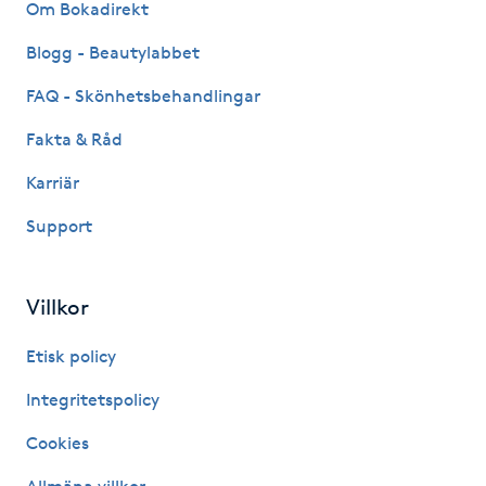
Om Bokadirekt
Hårborttagning
Blogg - Beautylabbet
Hårbottenbehandling
FAQ - Skönhetsbehandlingar
Hårförlängning
Fakta & Råd
Karriär
Hårvård
Support
Hälsa
Villkor
Hälsprickor
I
Etisk policy
Integritetspolicy
Idrottsmassage
Cookies
IPL