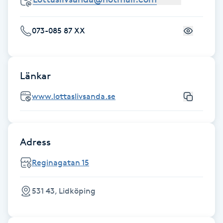
Föning
G
073-085 87 XX
Gel naglar
Länkar
Gelenaglar
www.lottaslivsanda.se
Gellack
Gellack med förstärkning
Adress
Gravidmassage
Reginagatan 15
Gravidyoga
531 43, Lidköping
Gruppträning