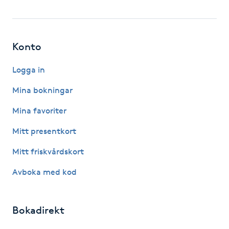
Hot Stone Massage
Hot yoga
Konto
Hudföryngring
Logga in
Mina bokningar
Huduppstramning
Mina favoriter
Hudvård
Mitt presentkort
Hyaluronsyra
Mitt friskvårdskort
Avboka med kod
Hyperhidros
Hypnos
Bokadirekt