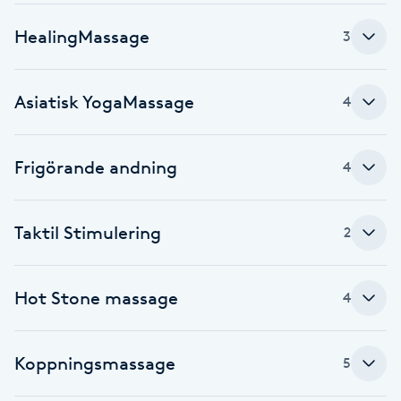
Cryoterapi
D
HealingMassage
3
Damklippning
Asiatisk YogaMassage
4
Dermapen
Frigörande andning
4
Diamantslipning
E
Taktil Stimulering
2
Enzympeeling
Hot Stone massage
Extensions
4
Extensions borttagning
Koppningsmassage
5
Eyeliner-tatuering