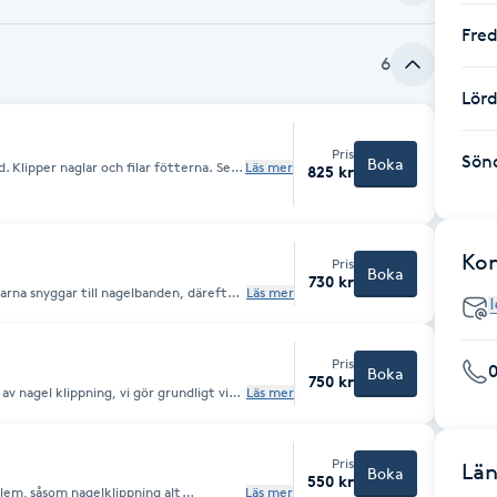
Fre
6
Lör
Pris
Sön
Boka
. Klipper naglar och filar fötterna. Sen
Läs mer
825 kr
sage.
Ko
Pris
Boka
730 kr
larna snyggar till nagelbanden, därefter
Läs mer
r samt filar fotsulorna. Sedan avslutar vi
Pris
0
Boka
750 kr
 av nagel klippning, vi gör grundligt vid
Läs mer
in form. Vidare filar vi fotsulorna och
 samt ev. lackning av naglar om så
Pris
Län
Boka
550 kr
oblem, såsom nagelklippning alt
Läs mer