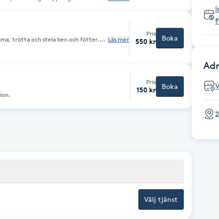
 nageltrång. Vi avslutar med en skön
l
Pris
Boka
a, trötta och stela ben och fötter.
Läs mer
550 kr
kningar och krypningar i benen när det
Adr
Pris
V
Boka
150 kr
ion.
2
Välj tjänst