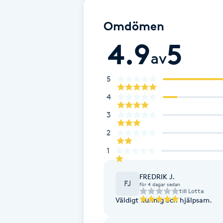
Cryoterapi
D
Omdömen
4.9
5
Damklippning
av
Dermapen
5
4
Diamantslipning
3
E
2
Enzympeeling
1
Extensions
FREDRIK J.
FJ
för 4 dagar sedan
till
Lotta
Extensions borttagning
Väldigt kunnig och hjälpsam.