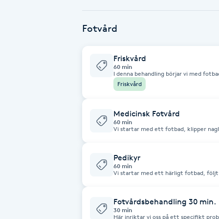
Babylights
Fotvård
Balayage
Friskvård
60 min
I denna behandling börjar vi med fotbad
Bambumassage
avslutar vi med en skön underbensmas
Friskvård
Barber
Medicinsk Fotvård
60 min
Vi startar med ett fotbad, klipper nag
Barnklippning
avlägsnas ev. liktornar och förhårdnade
med skön underbensmassage
Pedikyr
BIAB
60 min
Vi startar med ett härligt fotbad, följt
nagelbanden filar naglarna så vi får en f
Blowout
avslutar med en skön underbensmassage
önskas.
Fotvårdsbehandling 30 min.
30 min
Bottenfärg
Här inriktar vi oss på ett specifikt pr