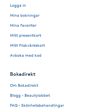
Logga in
Fransk manikyr
Mina bokningar
Fransrengöring
Mina favoriter
Frekvensterapi
Mitt presentkort
Mitt friskvårdskort
Friskvård
Avboka med kod
Friskvårdsmassage
Bokadirekt
Frisör
Om Bokadirekt
Funktionsanalys
Blogg - Beautylabbet
Färgning
FAQ - Skönhetsbehandlingar