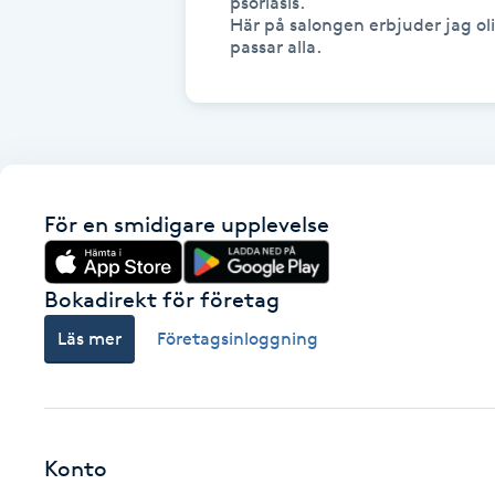
psoriasis.

Här på salongen erbjuder jag ol
Fotsvamp
passar alla. 
Fotvård
Fransar
Fransborttagning
För en smidigare upplevelse
Fransfärgning
Bokadirekt för företag
Läs mer
Företagsinloggning
Fransförlängning
Fransförlängning Megavolym
Fransförlängning Volym
Konto