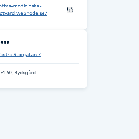
ottas-medicinska-
fotvard.webnode.se/
ess
ästra Storgatan 7
74 60, Rydsgård