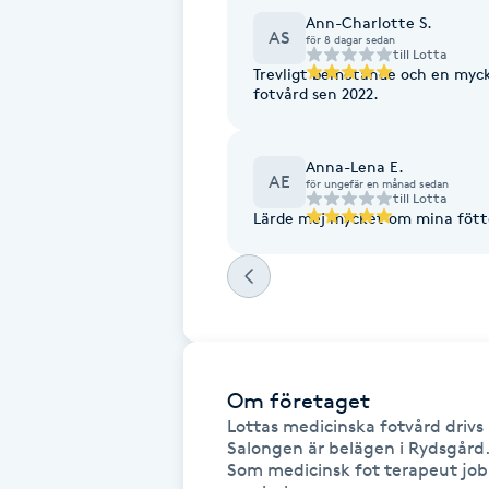
Eyeliner-tatuering
Ann-Charlotte S.
AS
F
för 8 dagar sedan
till
Lotta
Trevligt bemötande och en myck
Face framing
fotvård sen 2022.
Faceliftmassage
Anna-Lena E.
AE
för ungefär en månad sedan
till
Lotta
Fet hårbotten
Lärde mej mycket om mina fötte
Fettreducering
Fibromassage
Fillers
Om företaget
Lottas medicinska fotvård drivs 
Salongen är belägen i Rydsgård.
Fotmassage
Som medicinsk fot terapeut job