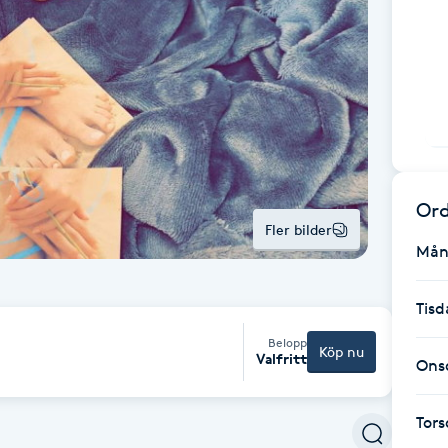
Ord
Fler bilder
Mån
Tisd
Belopp
Köp nu
Valfritt
Ons
Tor