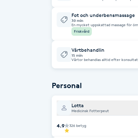
avlägsning av liktorn eller klippa rätt
underbensmassage.
Brynformning
Fot och underbensmassage
30 min
En mycket uppskattad massage för ömm
Massagen kan kännas lindrande vid stic
Brynfärgning
Friskvård
gäller vid Restless Legs Syndrom.
Brynplockning
Vårtbehandlin
15 min
Vårtor behandlas alltid efter konsultat
Bröllopsuppsättning
C
Personal
Celluliter
Lotta
Coachning
Medicinsk Fotterpeut
Color correction
4.9
326
betyg