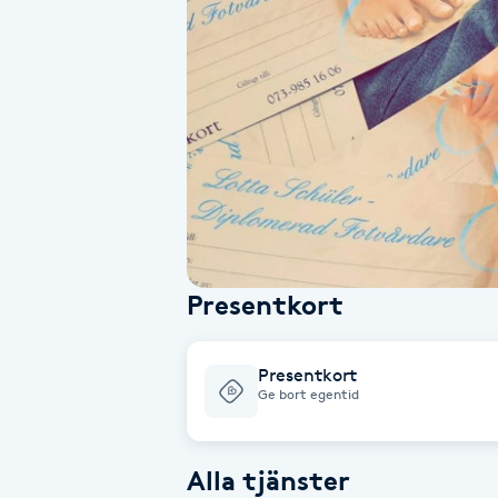
Alternativmedicin
Andningsmassage
Ansiktslyft utan kirurgi
Aromamassage
Ashtanga Yoga
Presentkort
Ayurveda
Presentkort
Ayurvedisk Massage
Ge bort egentid
Ansiktsbehandling djuprengörande
Alla tjänster
B